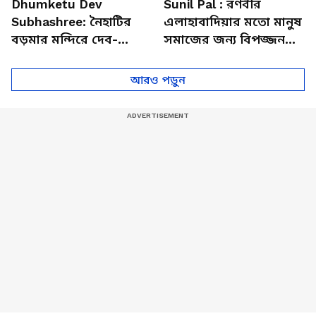
Dhumketu Dev
Sunil Pal : রণবীর
Subhashree: নৈহাটির
এলাহাবাদিয়ার মতো মানুষ
বড়মার মন্দিরে দেব-
সমাজের জন্য বিপজ্জনক :
শুভশ্রী, ধূমকেতু নিয়ে কী
সুনীল পাল
মানত এই জুটির?
আরও পড়ুন