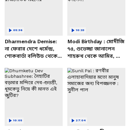
05:36
10:33
Dharmendra Demise:
Modi Birthday : মোদীজি
না ফেরার দেশে ধর্মেন্দ্র,
৭৫, শুভেচ্ছা জানালেন
শোকবার্তা বলিউড থেকে
শাহরুখ থেকে আমির, কী
রাজনৈতিক মহলের
বললেন?
10:05
27:04