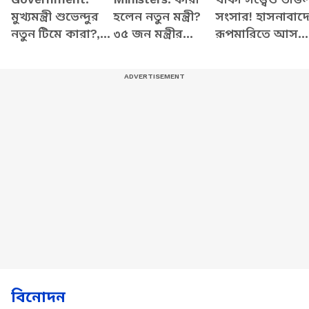
মুখ্যমন্ত্রী শুভেন্দুর
হলেন নতুন মন্ত্রী?
সংসার! হাসনাবাদ
নতুন টিমে কারা?,
৩৫ জন মন্ত্রীর
রূপমারিতে আসল
বুধবার থেকে
শপথগ্রহণ অনুষ্ঠানে
সত্যিটা কী? |
অ্যাকশনে নামছেন
মুখ্যমন্ত্রী শুভেন্দু
Hasnabad New
নতুন মন্ত্রীরা!
Today
বিনোদন