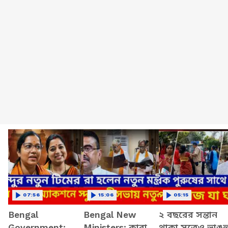
07:56
15:06
05:15
Bengal
Bengal New
২ বছরের সন্তান
Government:
Ministers: কারা
থাকা সত্ত্বেও ভাঙ