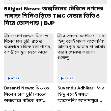
Siliguri News: জন্মদিনের টেবিলে নগদের
পাহাড়! শিলিগুড়িতে TMC নেতার ভিডিও
ঘিরে তোলপাড় | BJP
07:21
08:28
Basanti News: মিড ডে
Suvendu Adhikari: ‘এরা
মিলের চাল চুরি! রাতের
হিন্দু বলেই মমতা
অন্ধকারে বাইকে বস্তা
আসেননি!’ আনন্দপুরে
পাচার, বাসন্তীতে স্কুল
মমতার না আসার কারণ