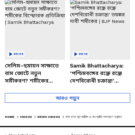
চত্বরে তাণ্ডব
খোলসা করলেন শুভেন্দু
05:34
05:13
সেলিম–হুমায়ন সাক্ষাতে
Samik Bhattacharya:
বাম জোটে নতুন
‘পশ্চিমবঙ্গের রন্ধ্রে রন্ধ্রে
সমীকরণ? শমীকের
দেশবিরোধী চক্রান্ত!’
বিস্ফোরক প্রতিক্রিয়া |
ভয়ঙ্কর দাবী শমীকের |
Samik Bhattacharya
BJP News
আরও পড়ুন
HOME
VIDEOS
NEWS VIDEOS
কারা হলেন নতুন মন্ত্রী? ৩৫ জন মন্ত্রীর শপথগ্রহণ অনুষ্ঠানে CM SUVENDU ADHIKARI | BENGAL NEW MINISTERS