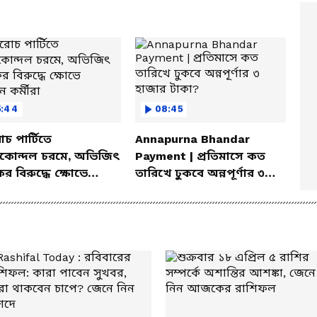
5:44
08:45
 পার্টিতে
Annapurna Bhandar
ীকোন্দল চরমে, অভিজিৎ
Payment | প্রতিমাসে কত
র বিরুদ্ধে ক্ষোভে
তারিখে ঢুকবে অন্নপূর্ণার ৩
ন কর্মীরা
হাজার টাকা?