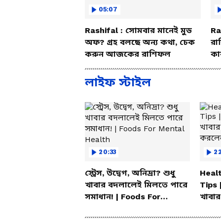
05:07
Rashifal : সোমবার মানেই মুড
Ra
অফ? গ্রহ বলছে অন্য কথা, চেক
রা
করুন আজকের রাশিফল
কা
বি
লাইফ স্টাইল
20:33
2
স্ট্রেস, উদ্বেগ, অনিদ্রা? শুধু
Healt
খাবার বদলালেই মিলতে পারে
Tips 
সমাধান! | Foods For
খাবার
Mental Health
করলেন