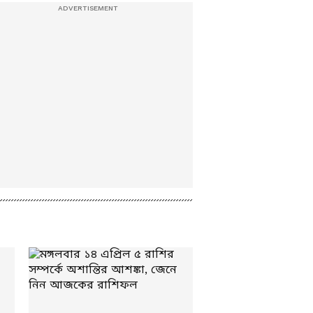
Jharkhand Protest:
হেমন্ত সোরেন সরকারের
বিরুদ্ধে ছাত্রদের
বিস্ফোরক আন্দোলন!
যন্তর মন্তর গ্যাং মিসিং