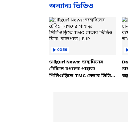
অন্যান্য ভিডিও
03:59
Siliguri News: জন্মদিনের
Ba
টেবিলে নগদের পাহাড়!
চা
শিলিগুড়িতে TMC নেতার ভিডিও
বস্
ঘিরে তোলপাড় | BJP
তাণ