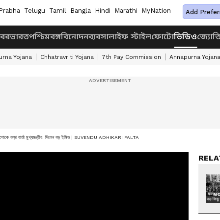
Prabha
Telugu
Tamil
Bangla
Hindi
Marathi
MyNation
Add Prefer
খবর
ভারত
পশ্চিমবঙ্গ
বিনোদন
ব্যবসা
লাইফ স্টাইল
ফোটো
ভিডিও
জ্যোত
rna Yojana
Chhatravriti Yojana
7th Pay Commission
Annapurna Yojan
, ভাইপোকে কড়া বার্তা মুখ্যমন্ত্রীর! দিলেন বড় ইঙ্গিত | SUVENDU ADHIKARI FALTA
RELA
NO