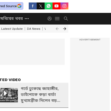
red Source
িষ
বিশ্বের খবর
a Latest Update
DA News
WB Annapurna Yojana New Portal
Annapurn
TED VIDEO
গর্তে ঢুকেছে জাহাঙ্গীর,
ভাইপোকে কড়া বার্তা
W PLAYING
মুখ্যমন্ত্রীর! দিলেন বড়
ইঙ্গিত | Suvendu