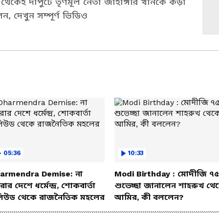
থেকেই দাপুটে তৃণমূল নেতা জাহাঙ্গীর খানকে কড়া
েন, দেখুন সম্পূর্ণ ভিডিও
05:36
10:33
armendra Demise: না
Modi Birthday : মোদীজি ৭৫
ার দেশে ধর্মেন্দ্র, শোকবার্তা
শুভেচ্ছা জানালেন শাহরুখ থে
িউড থেকে রাজনৈতিক মহলের
আমির, কী বললেন?