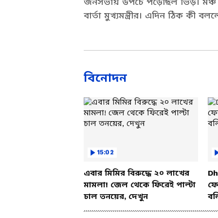
জনসভায় উপচে পড়েছিল ভিড়। মঞ্চ 
বার্তা মুখ্যমন্ত্রীর। এদিন ঠিক কী বলল
বিনোদন
15:02
এবার মিমির বিরুদ্ধে ২০ লাখের
Dh
মামলা! জেল থেকে ফিরেই পাল্টা
ফের
চাল তনয়ের, দেখুন
বল