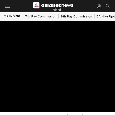
বাংলা
TRENDING :
7th Pay Commission
8th Pay Commission
DA Hike Up