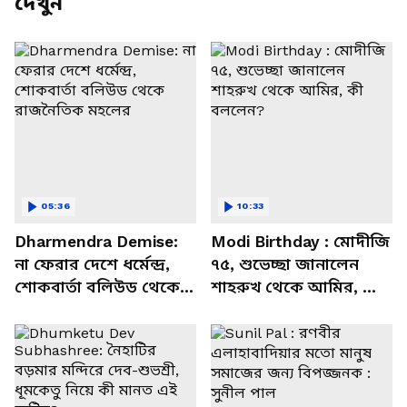
দেখুন
05:36
10:33
Dharmendra Demise:
Modi Birthday : মোদীজি
না ফেরার দেশে ধর্মেন্দ্র,
৭৫, শুভেচ্ছা জানালেন
শোকবার্তা বলিউড থেকে
শাহরুখ থেকে আমির, কী
রাজনৈতিক মহলের
বললেন?