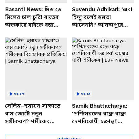
Basanti News: মিড ডে
Suvendu Adhikari: ‘এরা
মিলের চাল চুরি! রাতের
হিন্দু বলেই মমতা
অন্ধকারে বাইকে বস্তা
আসেননি!’ আনন্দপুরে
পাচার, বাসন্তীতে স্কুল
মমতার না আসার কারণ
চত্বরে তাণ্ডব
খোলসা করলেন শুভেন্দু
05:34
05:13
সেলিম–হুমায়ন সাক্ষাতে
Samik Bhattacharya:
বাম জোটে নতুন
‘পশ্চিমবঙ্গের রন্ধ্রে রন্ধ্রে
সমীকরণ? শমীকের
দেশবিরোধী চক্রান্ত!’
বিস্ফোরক প্রতিক্রিয়া |
ভয়ঙ্কর দাবী শমীকের |
Samik Bhattacharya
BJP News