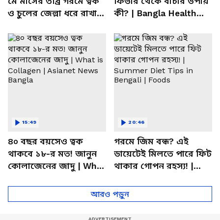
মে মাসের তীব্র গরমে ত্বক
ফিভার থেকে বাঁচার উপায়
ও চুলের জেল্লা ধরে রাখার
কী? | Bangla Health
ম্যাজিক উপায়!
Tips | Dietitian Advice
15:49
20:46
৪০ বছর বয়সেও ত্বক
গরমে জিম বন্ধ? এই
থাকবে ১৮-র মত! জানুন
ডায়েটেই মিলতে পারে ফিট
কোলাজেনের জাদু | What
থাকার গোপন রহস্য! |
is Collagen | Asianet
Summer Diet Tips in
News Bangla
Bengali | Foods
আরও পড়ুন