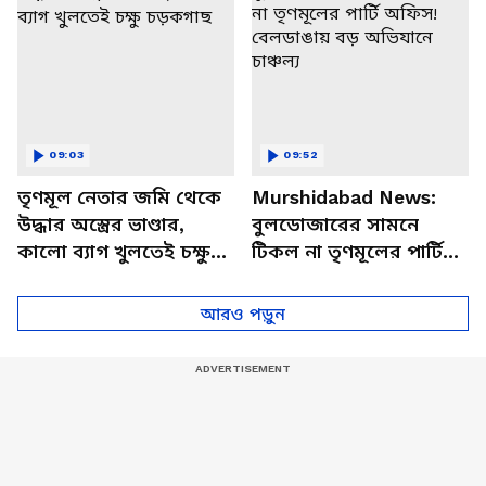
09:03
09:52
তৃণমূল নেতার জমি থেকে
Murshidabad News:
উদ্ধার অস্ত্রের ভাণ্ডার,
বুলডোজারের সামনে
কালো ব্যাগ খুলতেই চক্ষু
টিকল না তৃণমূলের পার্টি
চড়কগাছ
অফিস! বেলডাঙায় বড়
অভিযানে চাঞ্চল্য
আরও পড়ুন