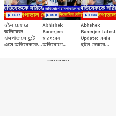
06:37
05:11
06:36
হুইল চেয়ারে
Abhishek
Abhshek
অভিষেক!
Banerjee:
Banerjee Latest
হাসপাতালে ছুটে
মারধরের
Update: এবার
এসে অভিষেককে
অভিযোগে
হুইল চেয়ারে
নিয়ে কোথায়
হাসপাতালে
অভিষেক!
গেলেন মমতা? |
অভিষেক!
হাসপাতালে ছুটে
Abhishek
বিস্ফোরক মন্তব্য
এসে অভিষেককে
Banerjee News
বিজেপির কৌস্তভের
নিয়ে কোথায়
গেলেন মমতা?