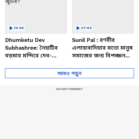
10:05
27:04
Dhumketu Dev
Sunil Pal : রণবীর
Subhashree: নৈহাটির
এলাহাবাদিয়ার মতো মানুষ
বড়মার মন্দিরে দেব-
সমাজের জন্য বিপজ্জনক :
শুভশ্রী, ধূমকেতু নিয়ে কী
সুনীল পাল
মানত এই জুটির?
আরও পড়ুন