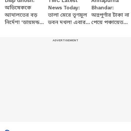
Dilip Ghosh:
TMC Latest
Annapurna
অভিষেককে
News Today:
Bhandar:
আদালতের বড়
তালা মেরে তৃণমূল
অন্নপূর্ণার টাকা না
নির্দেশ! ‘ডায়মন্ড
ভবন দখল! এবার
পেয়ে পঞ্চায়েত
হারবার মডেল’
মুখ খুলেই
প্রধানকে রাস্তায়
নিয়ে তীব্র আক্রমণ
বিস্ফোরণ বিজেপির
বসিয়ে মাথায় ডিম
দিলীপের
কেয়া ঘোষের
উত্তপ্ত পূর্ব বর্ধমান