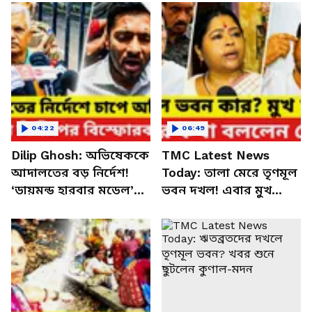
04:22
06:49
Dilip Ghosh: অভিষেককে
TMC Latest News
আদালতের বড় নির্দেশ!
Today: তালা মেরে তৃণমূল
‘ডায়মন্ড হারবার মডেল’
ভবন দখল! এবার মুখ
নিয়ে তীব্র আক্রমণ
খুলেই বিস্ফোরণ বিজেপির
দিলীপের
কেয়া ঘোষের