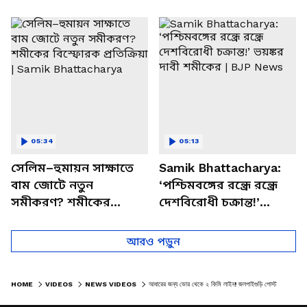
পাচার, বাসন্তীতে স্কুল
মমতার না আসার কারণ
চত্বরে তাণ্ডব
খোলসা করলেন শুভেন্দু
05:34
05:13
সেলিম–হুমায়ন সাক্ষাতে
Samik Bhattacharya:
বাম জোটে নতুন
‘পশ্চিমবঙ্গের রন্ধ্রে রন্ধ্রে
সমীকরণ? শমীকের
দেশবিরোধী চক্রান্ত!’
বিস্ফোরক প্রতিক্রিয়া |
ভয়ঙ্কর দাবী শমীকের |
Samik Bhattacharya
BJP News
আরও পড়ুন
HOME
VIDEOS
NEWS VIDEOS
আধারের জন্য ভোর থেকে ২ কিমি লাইন! জলপাইগুড়ি পোস্ট অফিসে জনস্রোত NORTH BENGAL NEWS | ADHAAR CARD