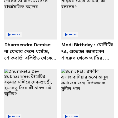
05:36
10:33
Dharmendra Demise:
Modi Birthday : মোদীজি
না ফেরার দেশে ধর্মেন্দ্র,
৭৫, শুভেচ্ছা জানালেন
শোকবার্তা বলিউড থেকে
শাহরুখ থেকে আমির, কী
রাজনৈতিক মহলের
বললেন?
10:05
27:04