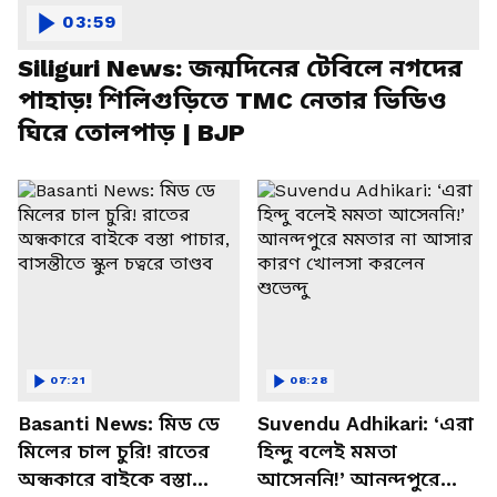
03:59
Siliguri News: জন্মদিনের টেবিলে নগদের
পাহাড়! শিলিগুড়িতে TMC নেতার ভিডিও
ঘিরে তোলপাড় | BJP
07:21
08:28
Basanti News: মিড ডে
Suvendu Adhikari: ‘এরা
মিলের চাল চুরি! রাতের
হিন্দু বলেই মমতা
অন্ধকারে বাইকে বস্তা
আসেননি!’ আনন্দপুরে