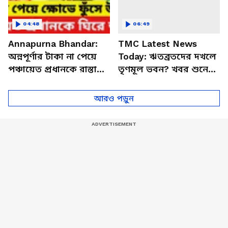
04:48
06:49
Annapurna Bhandar:
TMC Latest News
অন্নপূর্ণার টাকা না পেয়ে
Today: ঋতব্রতদের দখলে
পঞ্চায়েত প্রধানকে রাস্তায়
তৃণমূল ভবন? খবর শুনে
বসিয়ে মাথায় ডিম! উত্তপ্ত
ছুটলেন কুণাল-মদন
পূর্ব বর্ধমান
আরও পড়ুন