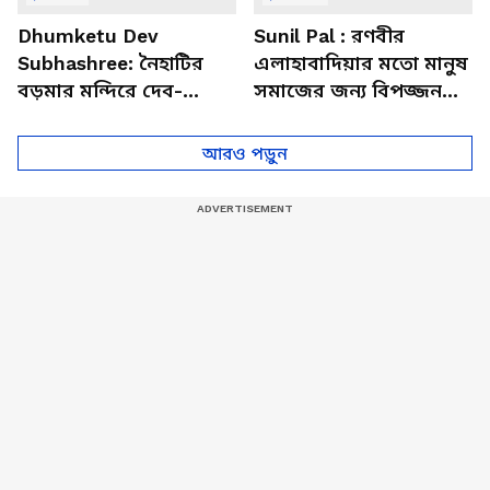
Dhumketu Dev
Sunil Pal : রণবীর
Subhashree: নৈহাটির
এলাহাবাদিয়ার মতো মানুষ
বড়মার মন্দিরে দেব-
সমাজের জন্য বিপজ্জনক :
শুভশ্রী, ধূমকেতু নিয়ে কী
সুনীল পাল
মানত এই জুটির?
আরও পড়ুন