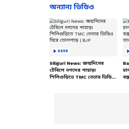
Probl
অন্যান্য ভিডিও
03:59
Siliguri News: জন্মদিনের
Ba
টেবিলে নগদের পাহাড়!
চা
শিলিগুড়িতে TMC নেতার ভিডিও
বস্
ঘিরে তোলপাড় | BJP
তাণ