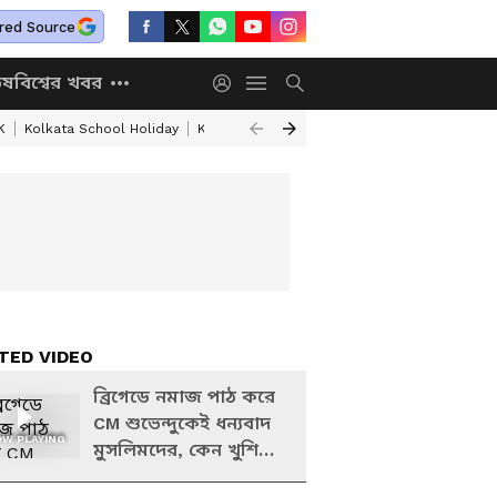
red Source
িষ
বিশ্বের খবর
K
Kolkata School Holiday
Kolkata Weather Update
West Bengal Wea
TED VIDEO
ব্রিগেডে নমাজ পাঠ করে
CM শুভেন্দুকেই ধন্যবাদ
W PLAYING
মুসলিমদের, কেন খুশি
জানালেন | EID Ul Adha