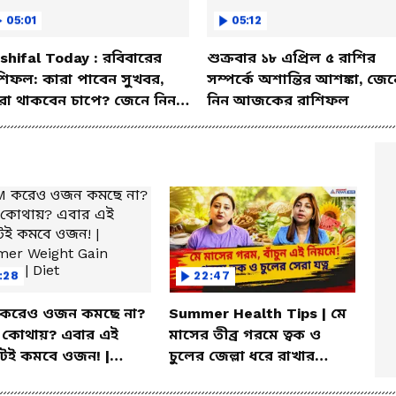
05:01
05:12
shifal Today : রবিবারের
শুক্রবার ১৮ এপ্রিল ৫ রাশির
শিফল: কারা পাবেন সুখবর,
সম্পর্কে অশান্তির আশঙ্কা, জেন
রা থাকবেন চাপে? জেনে নিন
নিন আজকের রাশিফল
শদে
:28
22:47
করেও ওজন কমছে না?
Summer Health Tips | মে
া কোথায়? এবার এই
মাসের তীব্র গরমে ত্বক ও
টেই কমবে ওজন! |
চুলের জেল্লা ধরে রাখার
er Weight Gain
ম্যাজিক উপায়!