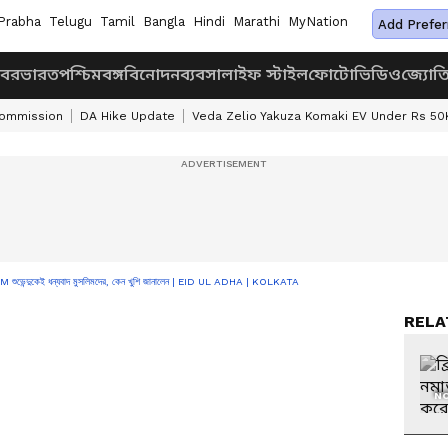
Prabha
Telugu
Tamil
Bangla
Hindi
Marathi
MyNation
Add Prefer
খবর
ভারত
পশ্চিমবঙ্গ
বিনোদন
ব্যবসা
লাইফ স্টাইল
ফোটো
ভিডিও
জ্যোত
Commission
DA Hike Update
Veda Zelio Yakuza Komaki EV Under Rs 50
 CM শুভেন্দুকেই ধন্যবাদ মুসলিমদের, কেন খুশি জানালেন | EID UL ADHA | KOLKATA
RELA
NO