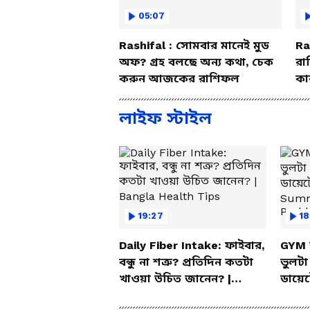
05:07
Rashifal : সোমবার মানেই মুড
Ra
অফ? গ্রহ বলছে অন্য কথা, চেক
রা
করুন আজকের রাশিফল
কা
বি
লাইফ স্টাইল
19:27
18
Daily Fiber Intake: ফাইবার,
GYM 
বন্ধু না শত্রু? প্রতিদিন কতটা
ভুলট
খাওয়া উচিত জানেন? |
ডায়ে
Bangla Health Tips
Summ