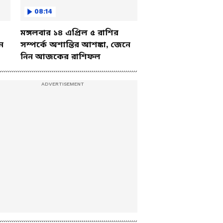
08:14
মঙ্গলবার ১৪ এপ্রিল ৫ রাশির
ে
সম্পর্কে অশান্তির আশঙ্কা, জেনে
নিন আজকের রাশিফল