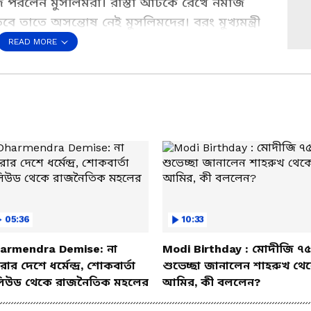
াজ পরলেন মুসলিমরা। রাস্তা আটকে রেখে নমাজ
বে তাতে অসন্তোষ নেই মুসলিমদের। বরং মুখ্যমন্ত্রী
বাদ জানালেন ব্রিগেডে নমাজ পাঠে আসা মুসলিমরা।
READ MORE
s a Preferred Source
05:36
10:33
armendra Demise: না
Modi Birthday : মোদীজি ৭৫
ার দেশে ধর্মেন্দ্র, শোকবার্তা
শুভেচ্ছা জানালেন শাহরুখ থে
িউড থেকে রাজনৈতিক মহলের
আমির, কী বললেন?