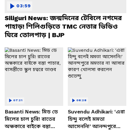
03:59
Siliguri News: জন্মদিনের টেবিলে নগদের
পাহাড়! শিলিগুড়িতে TMC নেতার ভিডিও
ঘিরে তোলপাড় | BJP
07:21
08:28
Basanti News: মিড ডে
Suvendu Adhikari: ‘এরা
মিলের চাল চুরি! রাতের
হিন্দু বলেই মমতা
অন্ধকারে বাইকে বস্তা
আসেননি!’ আনন্দপুরে