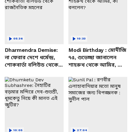
05:36
10:33
Dharmendra Demise:
Modi Birthday : মোদীজি
না ফেরার দেশে ধর্মেন্দ্র,
৭৫, শুভেচ্ছা জানালেন
শোকবার্তা বলিউড থেকে
শাহরুখ থেকে আমির, কী
রাজনৈতিক মহলের
বললেন?
10:05
27:04