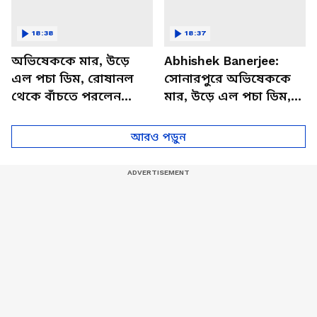
18:38
18:37
অভিষেককে মার, উড়ে
Abhishek Banerjee:
এল পচা ডিম, রোষানল
সোনারপুরে অভিষেককে
থেকে বাঁচতে পরলেন
মার, উড়ে এল পচা ডিম,
হেলমেট! | Abhishek
বিক্ষোভ থেকে বাঁচতে
Banerjee Sonarpur |
পরলেন হেলমেট
আরও পড়ুন
TMC