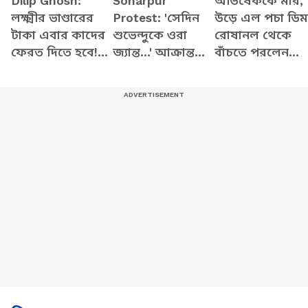
Dilip Ghosh:
Sonarpur
অভিষেককে মার,
লক্ষ্মীর ভাণ্ডারের
Protest: 'সেদিন
উড়ে এল পচা ডিম
টাকা এবার কাদের
শুভেন্দুকে ওরা
রোষানল থেকে
ফেরত দিতে হবে!
জ্যান্ত...' আক্রান্ত
বাঁচতে পরলেন
সাফ জানালেন
অভিষেককে চরম
হেলমেট! |
দিলীপ ঘোষ
পাল্টা দিয়ে কী মনে
Abhishek
করালেন শমীক!
Banerjee
Sonarpur | TMC