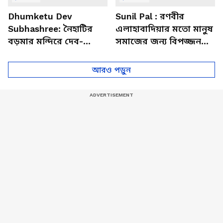
Dhumketu Dev
Sunil Pal : রণবীর
Subhashree: নৈহাটির
এলাহাবাদিয়ার মতো মানুষ
বড়মার মন্দিরে দেব-
সমাজের জন্য বিপজ্জনক :
শুভশ্রী, ধূমকেতু নিয়ে কী
সুনীল পাল
মানত এই জুটির?
আরও পড়ুন