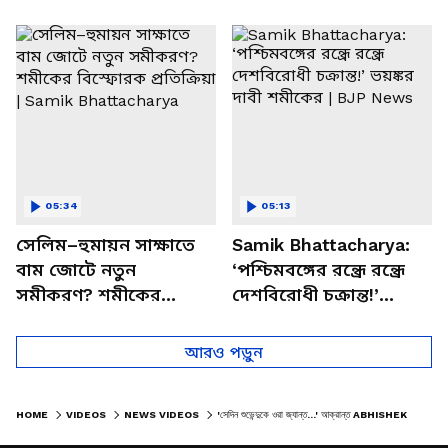
পাচার, বাসন্তীতে স্কুল
মমতার না আসার কারণ
চত্বরে তাণ্ডব
খোলসা করলেন শুভেন্দু
05:34
05:13
সেলিম–হুমায়ন সাক্ষাতে
Samik Bhattacharya:
বাম জোটে নতুন
‘পশ্চিমবঙ্গের রন্ধ্রে রন্ধ্রে
সমীকরণ? শমীকের
দেশবিরোধী চক্রান্ত!’
বিস্ফোরক প্রতিক্রিয়া |
ভয়ঙ্কর দাবী শমীকের |
Samik Bhattacharya
BJP News
আরও পড়ুন
HOME
VIDEOS
NEWS VIDEOS
'সেদিন শুভেন্দুকে ওরা জ্যান্ত...' আক্রান্ত ABHISHEK BANERJEE-কে চরম পাল্টা দিয়ে কী মনে করালেন শমীক!