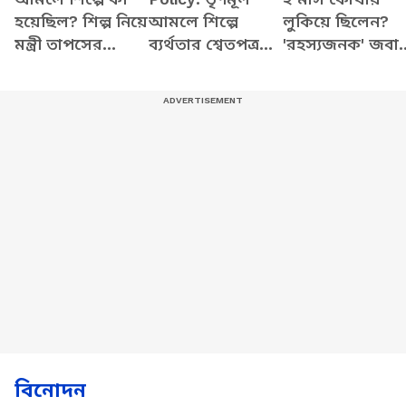
হয়েছিল? শিল্প নিয়ে
আমলে শিল্পে
লুকিয়ে ছিলেন?
মন্ত্রী তাপসের
ব্যর্থতার শ্বেতপত্র
'রহস্যজনক' জবা
বিস্ফোরক দাবি!
আনছে সরকার! বড়
দিলেন সুমিত রায়!
দাবি মন্ত্রী তাপস
রায়ের
বিনোদন