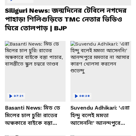
Siliguri News: জন্মদিনের টেবিলে নগদের
পাহাড়! শিলিগুড়িতে TMC নেতার ভিডিও
ঘিরে তোলপাড় | BJP
07:21
08:28
Basanti News: মিড ডে
Suvendu Adhikari: ‘এরা
মিলের চাল চুরি! রাতের
হিন্দু বলেই মমতা
অন্ধকারে বাইকে বস্তা
আসেননি!’ আনন্দপুরে
পাচার, বাসন্তীতে স্কুল
মমতার না আসার কারণ