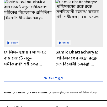
চত্বরে তাণ্ডব
খোলসা করলেন শুভেন্দু
05:34
05:13
সেলিম–হুমায়ন সাক্ষাতে
Samik Bhattacharya:
বাম জোটে নতুন
‘পশ্চিমবঙ্গের রন্ধ্রে রন্ধ্রে
সমীকরণ? শমীকের
দেশবিরোধী চক্রান্ত!’
বিস্ফোরক প্রতিক্রিয়া |
ভয়ঙ্কর দাবী শমীকের |
Samik Bhattacharya
BJP News
আরও পড়ুন
HOME
VIDEOS
NEWS VIDEOS
গ্রেফতার সুজিত, এবার কার পালা? মন্ত্রী দিলীপের এই মন্তব্যে তোলপাড়! | DILIP GHOSH | SUJIT BOSE | BJP