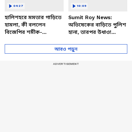
04:27
10:09
হালিশহরে মমতার গাড়িতে
Sumit Roy News:
হামলা, কী বললেন
অভিষেকের বাড়িতে পুলিশ
বিজেপির শমীক-
হানা, তারপর উধাও!
অগ্নিমিত্রা-নিশীথরা?
এতদিন কোথায় লুকিয়ে
ছিলেন সুমিত?
আরও পড়ুন