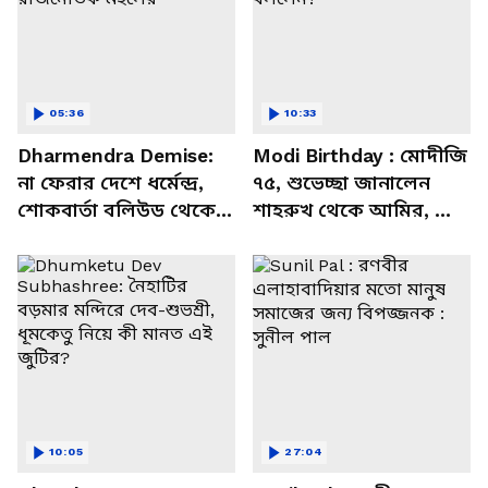
05:36
10:33
Dharmendra Demise:
Modi Birthday : মোদীজি
না ফেরার দেশে ধর্মেন্দ্র,
৭৫, শুভেচ্ছা জানালেন
শোকবার্তা বলিউড থেকে
শাহরুখ থেকে আমির, কী
রাজনৈতিক মহলের
বললেন?
10:05
27:04