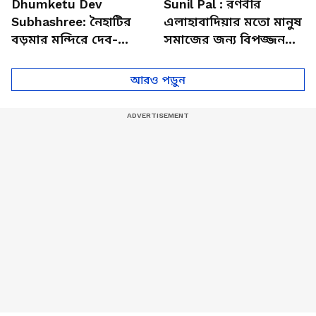
Dhumketu Dev
Sunil Pal : রণবীর
Subhashree: নৈহাটির
এলাহাবাদিয়ার মতো মানুষ
বড়মার মন্দিরে দেব-
সমাজের জন্য বিপজ্জনক :
শুভশ্রী, ধূমকেতু নিয়ে কী
সুনীল পাল
মানত এই জুটির?
আরও পড়ুন