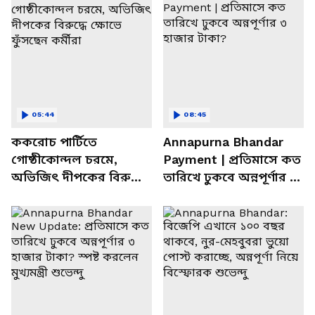
05:44
08:45
ককরোচ পার্টিতে
Annapurna Bhandar
গোষ্ঠীকোন্দল চরমে,
Payment | প্রতিমাসে কত
অভিজিৎ দীপকের বিরুদ্ধে
তারিখে ঢুকবে অন্নপূর্ণার ৩
ক্ষোভে ফুঁসছেন কর্মীরা
হাজার টাকা?