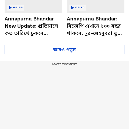
08:44
06:10
Annapurna Bhandar
Annapurna Bhandar:
New Update: প্রতিমাসে
বিজেপি এখানে ১০০ বছর
কত তারিখে ঢুকবে
থাকবে, নুর-মেহবুবরা ভুয়ো
অন্নপূর্ণার ৩ হাজার টাকা?
পোস্ট করাচ্ছে, অন্নপূর্ণা
স্পষ্ট করলেন মুখ্যমন্ত্রী
নিয়ে বিস্ফোরক শুভেন্দু
আরও পড়ুন
শুভেন্দু