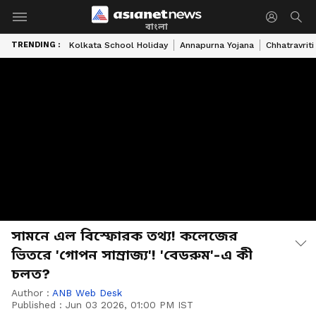
বাংলা
TRENDING :
Kolkata School Holiday
Annapurna Yojana
Chhatravriti
সামনে এল বিস্ফোরক তথ্য! কলেজের
ভিতরে 'গোপন সাম্রাজ্য'! 'বেডরুম'-এ কী
চলত?
Author :
ANB Web Desk
Published :
Jun 03 2026, 01:00 PM IST