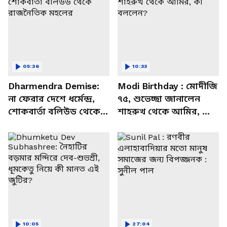
05:36
10:33
Dharmendra Demise:
Modi Birthday : মোদীজি
না ফেরার দেশে ধর্মেন্দ্র,
৭৫, শুভেচ্ছা জানালেন
শোকবার্তা বলিউড থেকে
শাহরুখ থেকে আমির, কী
রাজনৈতিক মহলের
বললেন?
10:05
27:04