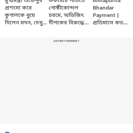
মুখ্যমন্ত্রী শুভেন্দুর
ককরোচ পার্টিতে
Annapurna
প্রশংসা করে
গোষ্ঠীকোন্দল
Bhandar
কুণালকে ধুয়ে
চরমে, অভিজিৎ
Payment |
দিলেন মদন, দেখুন
দীপকের বিরুদ্ধে
প্রতিমাসে কত
কী বলছেন
ক্ষোভে ফুঁসছেন
তারিখে ঢুকবে
কর্মীরা
অন্নপূর্ণার ৩ হাজা
টাকা?