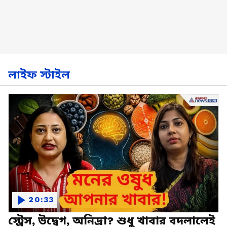
লাইফ স্টাইল
20:33
স্ট্রেস, উদ্বেগ, অনিদ্রা? শুধু খাবার বদলালেই