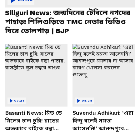
Siliguri News: জন্মদিনের টেবিলে নগদের
পাহাড়! শিলিগুড়িতে TMC নেতার ভিডিও
ঘিরে তোলপাড় | BJP
07:21
08:28
Basanti News: মিড ডে
Suvendu Adhikari: ‘এরা
মিলের চাল চুরি! রাতের
হিন্দু বলেই মমতা
অন্ধকারে বাইকে বস্তা
আসেননি!’ আনন্দপুরে
পাচার, বাসন্তীতে স্কুল
মমতার না আসার কারণ