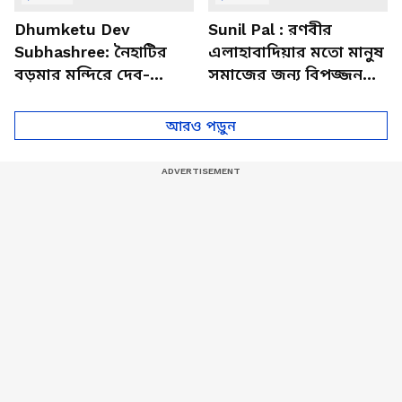
Dhumketu Dev
Sunil Pal : রণবীর
Subhashree: নৈহাটির
এলাহাবাদিয়ার মতো মানুষ
বড়মার মন্দিরে দেব-
সমাজের জন্য বিপজ্জনক :
শুভশ্রী, ধূমকেতু নিয়ে কী
সুনীল পাল
মানত এই জুটির?
আরও পড়ুন