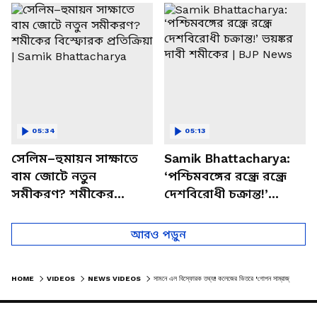
চত্বরে তাণ্ডব
খোলসা করলেন শুভেন্দু
05:34
05:13
সেলিম–হুমায়ন সাক্ষাতে
Samik Bhattacharya:
বাম জোটে নতুন
‘পশ্চিমবঙ্গের রন্ধ্রে রন্ধ্রে
সমীকরণ? শমীকের
দেশবিরোধী চক্রান্ত!’
বিস্ফোরক প্রতিক্রিয়া |
ভয়ঙ্কর দাবী শমীকের |
Samik Bhattacharya
BJP News
আরও পড়ুন
HOME
VIDEOS
NEWS VIDEOS
সামনে এল বিস্ফোরক তথ্য! কলেজের ভিতরে 'গোপন সাম্রাজ্য'! 'বেডরুম'-এ কী চলত? | SURENDRANATH COLLEGE