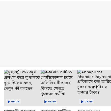
05:06
05:44
08:45