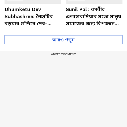
Dhumketu Dev
Sunil Pal : রণবীর
Subhashree: নৈহাটির
এলাহাবাদিয়ার মতো মানুষ
বড়মার মন্দিরে দেব-
সমাজের জন্য বিপজ্জনক :
শুভশ্রী, ধূমকেতু নিয়ে কী
সুনীল পাল
মানত এই জুটির?
আরও পড়ুন