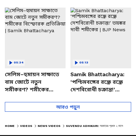
পাচার, বাসন্তীতে স্কুল
মমতার না আসার কারণ
চত্বরে তাণ্ডব
খোলসা করলেন শুভেন্দু
05:34
05:13
সেলিম–হুমায়ন সাক্ষাতে
Samik Bhattacharya:
বাম জোটে নতুন
‘পশ্চিমবঙ্গের রন্ধ্রে রন্ধ্রে
সমীকরণ? শমীকের
দেশবিরোধী চক্রান্ত!’
বিস্ফোরক প্রতিক্রিয়া |
ভয়ঙ্কর দাবী শমীকের |
Samik Bhattacharya
BJP News
আরও পড়ুন
HOME
VIDEOS
NEWS VIDEOS
SUVENDU ADHIKARI: সরকারের প্রথম ২ মাসে কী কী পদক্ষেপ? নিজেই জানালেন শুভেন্দু অধিকারী