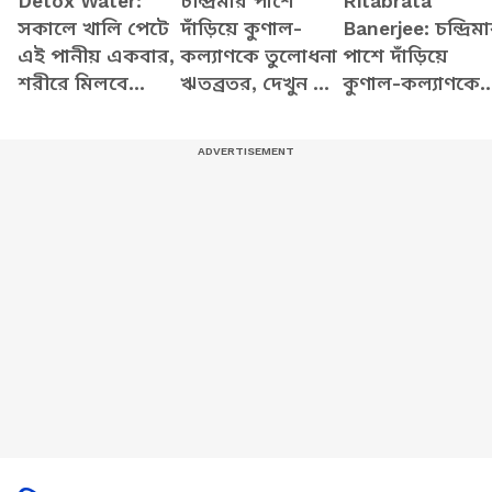
Detox Water:
চন্দ্রিমার পাশে
Ritabrata
সকালে খালি পেটে
দাঁড়িয়ে কুণাল-
Banerjee: চন্দ্রিম
এই পানীয় একবার,
কল্যাণকে তুলোধনা
পাশে দাঁড়িয়ে
শরীরে মিলবে
ঋতব্রতর, দেখুন কী
কুণাল-কল্যাণকে
অবাক করা
বলছেন
তুলোধনা ঋতব্রতর
পরিবর্তন! আজ
দেখুন কী বলছেন
থেকেই শুরু করুন