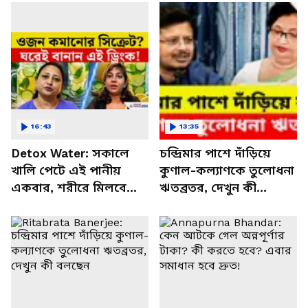
16:43
13:35
Detox Water: সকালে
চন্দ্রিমার পাশে দাঁড়িয়ে
খালি পেটে এই পানীয়
কুণাল-কল্যাণকে তুলোধনা
একবার, শরীরে মিলবে
ঋতব্রতর, দেখুন কী
অবাক করা পরিবর্তন!
বলছেন
আজ থেকেই শুরু করুন