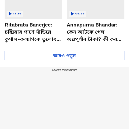
13:36
05:25
Ritabrata Banerjee:
Annapurna Bhandar:
চন্দ্রিমার পাশে দাঁড়িয়ে
কেন আটকে গেল
কুণাল-কল্যাণকে তুলোধনা
অন্নপূর্ণার টাকা? কী করতে
ঋতব্রতর, দেখুন কী
হবে? এবার সমাধান হবে
বলছেন
দ্রুত!
আরও পড়ুন