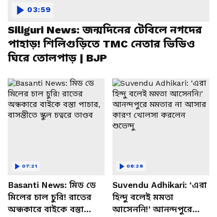
03:59
Siliguri News: জন্মদিনের টেবিলে নগদের
পাহাড়! শিলিগুড়িতে TMC নেতার ভিডিও
ঘিরে তোলপাড় | BJP
07:21
08:28
Basanti News: মিড ডে
Suvendu Adhikari: ‘এরা
মিলের চাল চুরি! রাতের
হিন্দু বলেই মমতা
অন্ধকারে বাইকে বস্তা
আসেননি!’ আনন্দপুরে