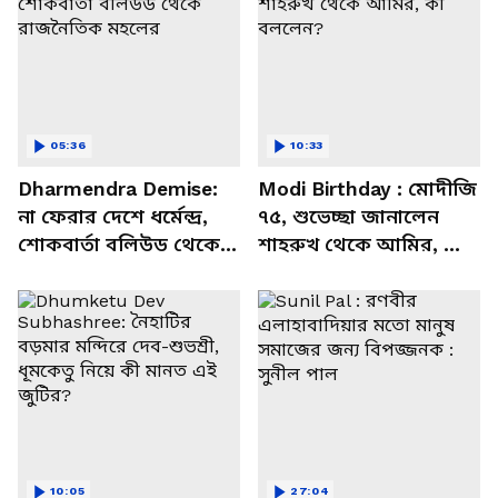
05:36
10:33
Dharmendra Demise:
Modi Birthday : মোদীজি
না ফেরার দেশে ধর্মেন্দ্র,
৭৫, শুভেচ্ছা জানালেন
শোকবার্তা বলিউড থেকে
শাহরুখ থেকে আমির, কী
রাজনৈতিক মহলের
বললেন?
10:05
27:04