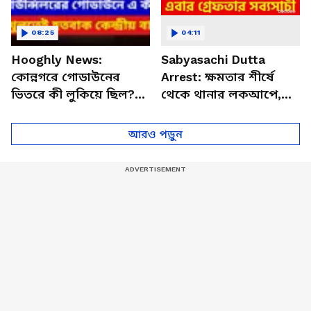
08:25
04:11
Hooghly News:
Sabyasachi Dutta
কোন্নগরে গোডাউনের
Arrest: ক্ষমতার শীর্ষে
ভিতরে কী লুকিয়ে ছিল?
থেকে থানার লকআপে,
দরজা খুলতেই চক্ষু
এবার গ্রেফতার তৃণমূলের
চড়কগাছ কেন্দ্রীয়
সব্যসাচী দত্ত! কী
আরও পড়ুন
বাহিনীরও!
অভিযোগ?