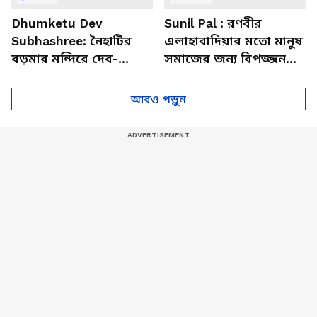
Dhumketu Dev
Sunil Pal : রণবীর
Subhashree: নৈহাটির
এলাহাবাদিয়ার মতো মানুষ
বড়মার মন্দিরে দেব-
সমাজের জন্য বিপজ্জনক :
শুভশ্রী, ধূমকেতু নিয়ে কী
সুনীল পাল
মানত এই জুটির?
আরও পড়ুন