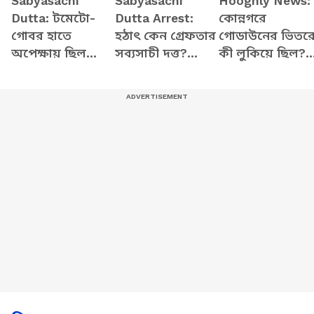
Sabyasachi
Sabyasachi
Hooghly News:
Dutta: টমেটো-
Dutta Arrest:
কোন্নগরে
গোবর হাতে
হঠাৎ কেন গ্রেফতার
গোডাউনের ভিতর
অপেক্ষায় ছিল
সব্যসাচী দত্ত?
কী লুকিয়ে ছিল?
জনতা! সব্যসাচীকে
সামনে এল
দরজা খুলতেই চক্ষ
দেখেই যা করলেন
চাঞ্চল্যকর
চড়কগাছ কেন্দ্রীয়
সবাই…
অভিযোগ! | TMC
বাহিনীরও!
News