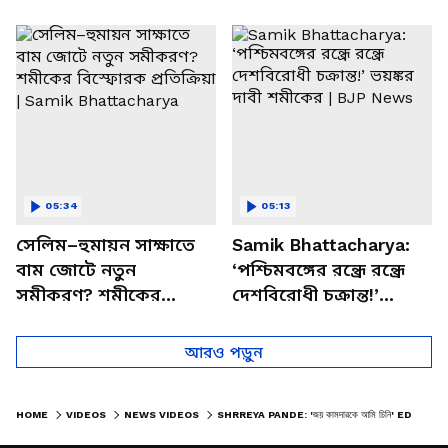
পাচার, বাসন্তীতে স্কুল
মমতার না আসার কারণ
চত্বরে তাণ্ডব
খোলসা করলেন শুভেন্দু
05:34
05:13
সেলিম–হুমায়ন সাক্ষাতে
Samik Bhattacharya:
বাম জোটে নতুন
‘পশ্চিমবঙ্গের রন্ধ্রে রন্ধ্রে
সমীকরণ? শমীকের
দেশবিরোধী চক্রান্ত!’
বিস্ফোরক প্রতিক্রিয়া |
ভয়ঙ্কর দাবী শমীকের |
Samik Bhattacharya
BJP News
আরও পড়ুন
HOME
VIDEOS
NEWS VIDEOS
SHRREYA PANDE: 'জয় কামদারকে আমি চিনি' ED'র জেরার পর বাইরে এসে কী বোঝালেন শ্রেয়া পাণ্ডে?