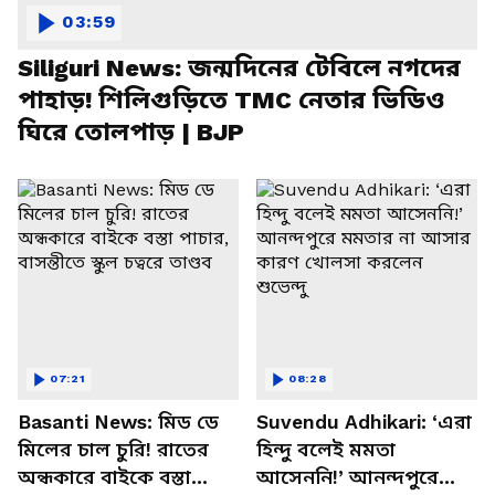
03:59
Siliguri News: জন্মদিনের টেবিলে নগদের
পাহাড়! শিলিগুড়িতে TMC নেতার ভিডিও
ঘিরে তোলপাড় | BJP
07:21
08:28
Basanti News: মিড ডে
Suvendu Adhikari: ‘এরা
মিলের চাল চুরি! রাতের
হিন্দু বলেই মমতা
অন্ধকারে বাইকে বস্তা
আসেননি!’ আনন্দপুরে