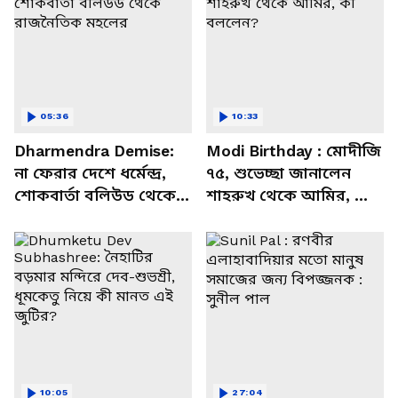
05:36
10:33
Dharmendra Demise:
Modi Birthday : মোদীজি
না ফেরার দেশে ধর্মেন্দ্র,
৭৫, শুভেচ্ছা জানালেন
শোকবার্তা বলিউড থেকে
শাহরুখ থেকে আমির, কী
রাজনৈতিক মহলের
বললেন?
10:05
27:04