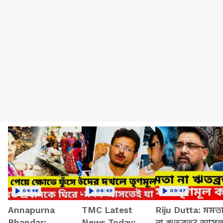
04:48
06:49
09:47
Annapurna
TMC Latest
Riju Dutta: মমত
Bhandar:
News Today:
না ঋতব্রত? আস