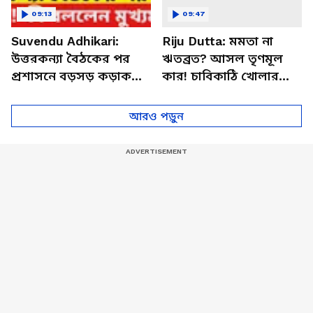
09:13
09:47
Suvendu Adhikari:
Riju Dutta: মমতা না
উত্তরকন্যা বৈঠকের পর
ঋতব্রত? আসল তৃণমূল
প্রশাসনে বড়সড় কড়াকড়ি!
কার! চাবিকাঠি খোলার
কী বললেন মুখ্যমন্ত্রী
ফর্মুলা দিলেন ঋজু
শুভেন্দু?
আরও পড়ুন