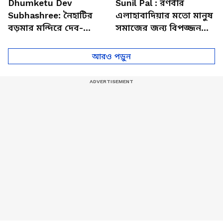
Dhumketu Dev
Sunil Pal : রণবীর
Subhashree: নৈহাটির
এলাহাবাদিয়ার মতো মানুষ
বড়মার মন্দিরে দেব-
সমাজের জন্য বিপজ্জনক :
শুভশ্রী, ধূমকেতু নিয়ে কী
সুনীল পাল
মানত এই জুটির?
আরও পড়ুন