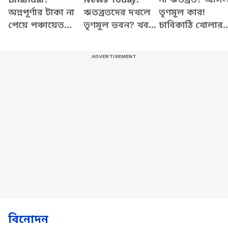
অন্নপূর্ণার টাকা না
ঋতব্রতদের দখলে
তৃণমূল কার!
পেয়ে পঞ্চায়েত
তৃণমূল ভবন? খবর
চাবিকাঠি খোলার
প্রধানকে রাস্তায়
শুনে ছুটলেন
ফর্মুলা দিলেন ঋজ
বসিয়ে মাথায় ডিম!
কুণাল-মদন
উত্তপ্ত পূর্ব বর্ধমান
বিনোদন