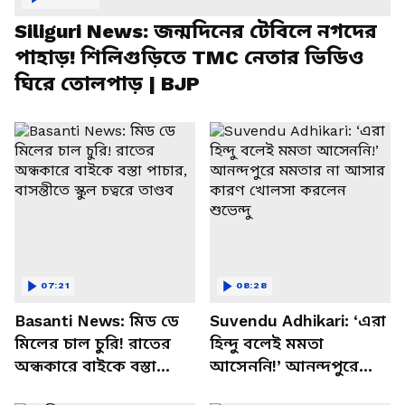
Siliguri News: জন্মদিনের টেবিলে নগদের
পাহাড়! শিলিগুড়িতে TMC নেতার ভিডিও
ঘিরে তোলপাড় | BJP
07:21
08:28
Basanti News: মিড ডে
Suvendu Adhikari: ‘এরা
মিলের চাল চুরি! রাতের
হিন্দু বলেই মমতা
অন্ধকারে বাইকে বস্তা
আসেননি!’ আনন্দপুরে
পাচার, বাসন্তীতে স্কুল
মমতার না আসার কারণ