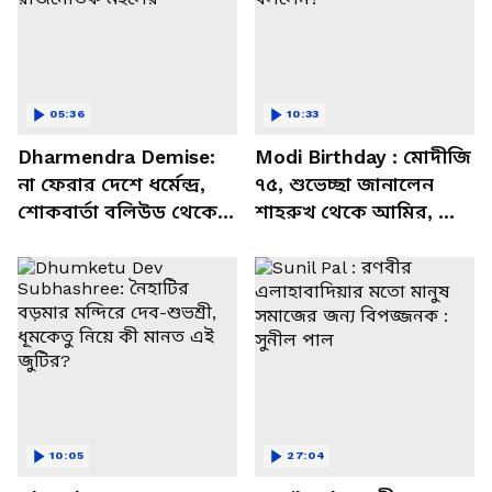
05:36
10:33
Dharmendra Demise:
Modi Birthday : মোদীজি
না ফেরার দেশে ধর্মেন্দ্র,
৭৫, শুভেচ্ছা জানালেন
শোকবার্তা বলিউড থেকে
শাহরুখ থেকে আমির, কী
রাজনৈতিক মহলের
বললেন?
10:05
27:04