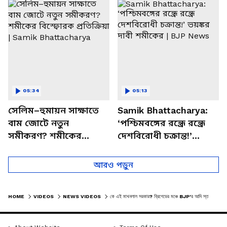
চত্বরে তাণ্ডব
খোলসা করলেন শুভেন্দু
05:34
05:13
সেলিম–হুমায়ন সাক্ষাতে
Samik Bhattacharya:
বাম জোটে নতুন
‘পশ্চিমবঙ্গের রন্ধ্রে রন্ধ্রে
সমীকরণ? শমীকের
দেশবিরোধী চক্রান্ত!’
বিস্ফোরক প্রতিক্রিয়া |
ভয়ঙ্কর দাবী শমীকের |
Samik Bhattacharya
BJP News
আরও পড়ুন
HOME
VIDEOS
NEWS VIDEOS
কে এই মাখনলাল সরকার? ব্রিগেডের মঞ্চে BJP'র আদি স্তম্ভকে মোদীর কুর্নিশ! | MAKHANLAL SARKAR | SUVENDU