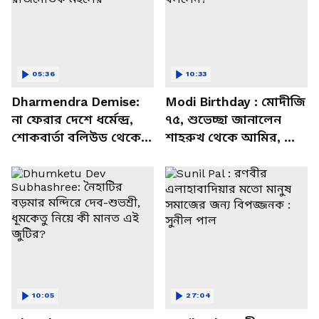
05:36
10:33
Dharmendra Demise:
Modi Birthday : মোদীজি
না ফেরার দেশে ধর্মেন্দ্র,
৭৫, শুভেচ্ছা জানালেন
শোকবার্তা বলিউড থেকে
শাহরুখ থেকে আমির, কী
রাজনৈতিক মহলের
বললেন?
10:05
27:04