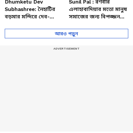
Dhumketu Dev
Sunil Pal : রণবীর
Subhashree: নৈহাটির
এলাহাবাদিয়ার মতো মানুষ
বড়মার মন্দিরে দেব-
সমাজের জন্য বিপজ্জনক :
শুভশ্রী, ধূমকেতু নিয়ে কী
সুনীল পাল
মানত এই জুটির?
আরও পড়ুন