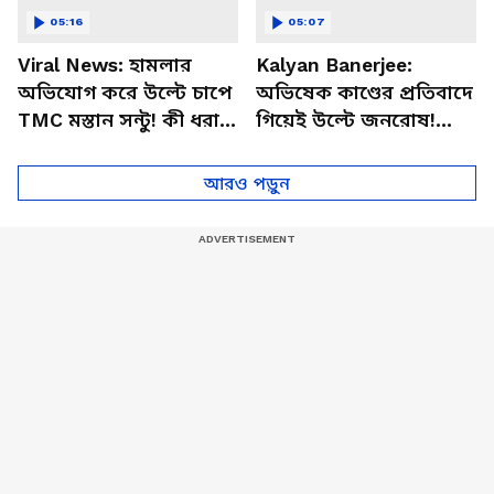
05:16
05:07
Viral News: হামলার
Kalyan Banerjee:
অভিযোগ করে উল্টে চাপে
অভিষেক কাণ্ডের প্রতিবাদে
TMC মস্তান সন্টু! কী ধরা
গিয়েই উল্টে জনরোষ!
পড়ল ভাইরাল ভিডিওতে?
মাথায় আঘাত খেয়ে লুটিয়ে
পড়লেন কল্য়াণ
আরও পড়ুন