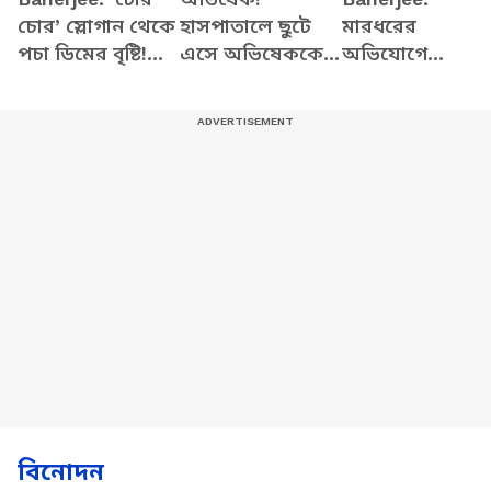
চোর’ স্লোগান থেকে
হাসপাতালে ছুটে
মারধরের
পচা ডিমের বৃষ্টি!
এসে অভিষেককে
অভিযোগে
বিজেপিকে নিশানা
নিয়ে কোথায়
হাসপাতালে
করে বিস্ফোরক
গেলেন মমতা? |
অভিষেক!
মমতা
Abhishek
বিস্ফোরক মন্তব্য
Banerjee News
বিজেপির কৌস্তভে
বিনোদন