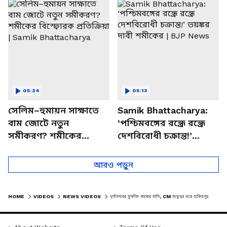
চত্বরে তাণ্ডব
খোলসা করলেন শুভেন্দু
05:34
05:13
সেলিম–হুমায়ন সাক্ষাতে
Samik Bhattacharya:
বাম জোটে নতুন
‘পশ্চিমবঙ্গের রন্ধ্রে রন্ধ্রে
সমীকরণ? শমীকের
দেশবিরোধী চক্রান্ত!’
বিস্ফোরক প্রতিক্রিয়া |
ভয়ঙ্কর দাবী শমীকের |
Samik Bhattacharya
BJP News
আরও পড়ুন
HOME
VIDEOS
NEWS VIDEOS
দুর্গানগরের মুসলিম কাজের মাসি, CM শুভেন্দুর ভয়ে হাকিমপুর পোস্ট দিয়ে দৌড়! | INDIA BANGLADESH BORDER