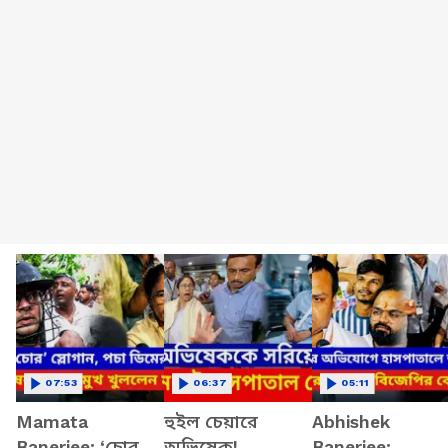
07:53
06:37
05:11
Mamata
হুইল চেয়ারে
Abhishek
Banerjee: ‘চোর
অভিষেক!
Banerjee: