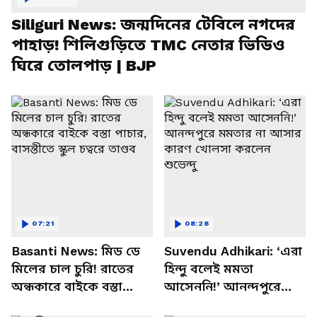
Siliguri News: জন্মদিনের টেবিলে নগদের
পাহাড়! শিলিগুড়িতে TMC নেতার ভিডিও
ঘিরে তোলপাড় | BJP
07:21
08:28
Basanti News: মিড ডে
Suvendu Adhikari: ‘এরা
মিলের চাল চুরি! রাতের
হিন্দু বলেই মমতা
অন্ধকারে বাইকে বস্তা
আসেননি!’ আনন্দপুরে
পাচার, বাসন্তীতে স্কুল
মমতার না আসার কারণ