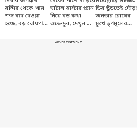
দিঘার জগন্নাথ
দেবের পাশে দাঁড়িয়ে
Hooghly News:
মন্দির থেকে 'ধাম'
ঘাটাল মাস্টার প্ল্যান
ডিম ছুঁড়তেই দৌড়!
শব্দ বাদ দেওয়া
নিয়ে বড় কথা
জনতার রোষের
হচ্ছে, বড় ঘোষণা
শুভেন্দুর, দেখুন কী
মুখে তৃণমূলের
CM শুভেন্দু
বলছেন
উপপ্রধানকে সরা
অধিকারীর
পুলিশ