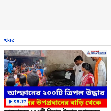
খবর
08:37