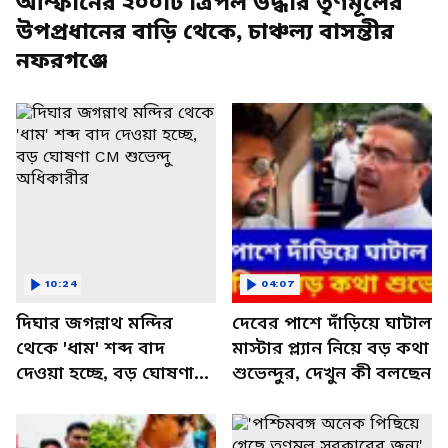
আম্ফানের ২০০টি ত্রিপল উদ্ধার তৃণমূলের
উপপ্রধানের বাড়ি থেকে, চাঞ্চল্য বাসন্তীর
নফরগঞ্জে
10:24
04:07
দিঘার জগন্নাথ মন্দির
দেবের পাশে দাঁড়িয়ে ঘাটাল
থেকে 'ধাম' শব্দ বাদ
মাস্টার প্ল্যান নিয়ে বড় কথা
দেওয়া হচ্ছে, বড় ঘোষণা
শুভেন্দুর, দেখুন কী বলছেন
CM শুভেন্দু অধিকারীর