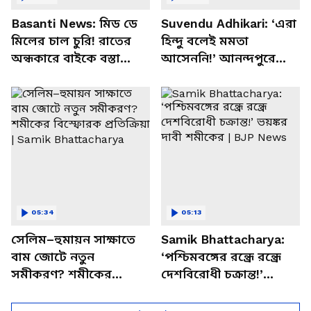
Basanti News: মিড ডে
Suvendu Adhikari: ‘এরা
মিলের চাল চুরি! রাতের
হিন্দু বলেই মমতা
অন্ধকারে বাইকে বস্তা
আসেননি!’ আনন্দপুরে
পাচার, বাসন্তীতে স্কুল
মমতার না আসার কারণ
চত্বরে তাণ্ডব
খোলসা করলেন শুভেন্দু
05:34
05:13
সেলিম–হুমায়ন সাক্ষাতে
Samik Bhattacharya:
বাম জোটে নতুন
‘পশ্চিমবঙ্গের রন্ধ্রে রন্ধ্রে
সমীকরণ? শমীকের
দেশবিরোধী চক্রান্ত!’
বিস্ফোরক প্রতিক্রিয়া |
ভয়ঙ্কর দাবী শমীকের |
Samik Bhattacharya
BJP News