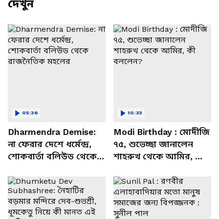
দেখুন
05:36
10:33
Dharmendra Demise:
Modi Birthday : মোদীজি
না ফেরার দেশে ধর্মেন্দ্র,
৭৫, শুভেচ্ছা জানালেন
শোকবার্তা বলিউড থেকে
শাহরুখ থেকে আমির, কী
রাজনৈতিক মহলের
বললেন?