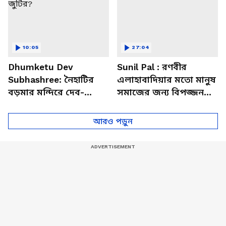
10:05
27:04
Dhumketu Dev
Sunil Pal : রণবীর
Subhashree: নৈহাটির
এলাহাবাদিয়ার মতো মানুষ
বড়মার মন্দিরে দেব-
সমাজের জন্য বিপজ্জনক :
শুভশ্রী, ধূমকেতু নিয়ে কী
সুনীল পাল
মানত এই জুটির?
আরও পড়ুন