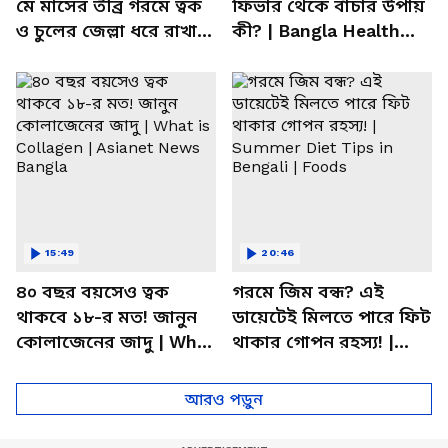
মে মাসের তীব্র গরমে ত্বক
ফিভার থেকে বাঁচার উপায়
ও চুলের জেল্লা ধরে রাখার
কী? | Bangla Health
ম্যাজিক উপায়!
Tips | Dietitian Advice
15:49
20:46
৪০ বছর বয়সেও ত্বক
গরমে জিম বন্ধ? এই
থাকবে ১৮-র মত! জানুন
ডায়েটেই মিলতে পারে ফিট
কোলাজেনের জাদু | What
থাকার গোপন রহস্য! |
is Collagen | Asianet
Summer Diet Tips in
News Bangla
Bengali | Foods
আরও পড়ুন