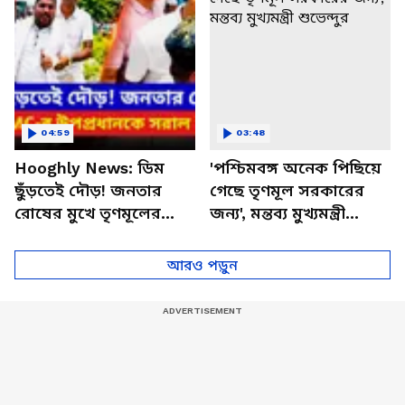
04:59
03:48
Hooghly News: ডিম
'পশ্চিমবঙ্গ অনেক পিছিয়ে
ছুঁড়তেই দৌড়! জনতার
গেছে তৃণমূল সরকারের
রোষের মুখে তৃণমূলের
জন্য', মন্তব্য মুখ্যমন্ত্রী
উপপ্রধানকে সরাল পুলিশ
শুভেন্দুর
আরও পড়ুন