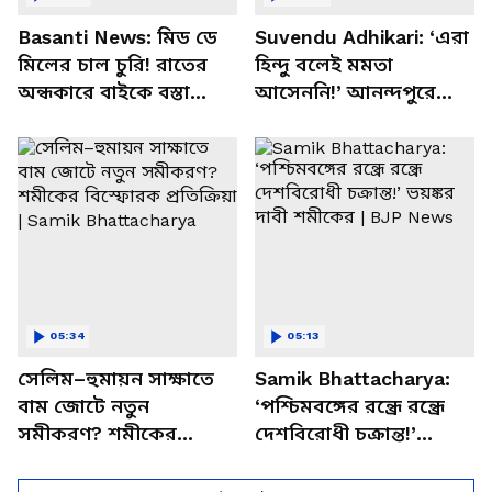
Basanti News: মিড ডে
Suvendu Adhikari: ‘এরা
মিলের চাল চুরি! রাতের
হিন্দু বলেই মমতা
অন্ধকারে বাইকে বস্তা
আসেননি!’ আনন্দপুরে
পাচার, বাসন্তীতে স্কুল
মমতার না আসার কারণ
চত্বরে তাণ্ডব
খোলসা করলেন শুভেন্দু
05:34
05:13
সেলিম–হুমায়ন সাক্ষাতে
Samik Bhattacharya:
বাম জোটে নতুন
‘পশ্চিমবঙ্গের রন্ধ্রে রন্ধ্রে
সমীকরণ? শমীকের
দেশবিরোধী চক্রান্ত!’
বিস্ফোরক প্রতিক্রিয়া |
ভয়ঙ্কর দাবী শমীকের |
Samik Bhattacharya
BJP News