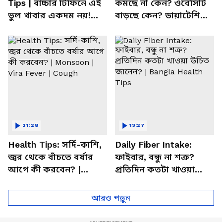
Tips | বাচ্চার টিফিনে এই
কমছে না কেন? ওবেসিটি
ভুল খাবার একদম নয়!
বাড়ছে কেন? ডায়াটেশিয়ান
সতর্ক করলেন পুষ্টিবিদ
জানালেন আসল কারণ
21:28
19:27
Health Tips: সর্দি-কাশি,
Daily Fiber Intake:
জ্বর থেকে বাঁচতে বর্ষার
ফাইবার, বন্ধু না শত্রু?
আগে কী করবেন? |
প্রতিদিন কতটা খাওয়া
Monsoon | Vira Fever |
উচিত জানেন? | Bangla
Cough
Health Tips
আরও পড়ুন