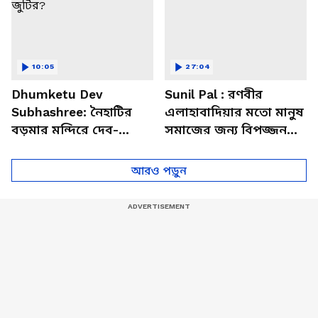
10:05
27:04
Dhumketu Dev
Sunil Pal : রণবীর
Subhashree: নৈহাটির
এলাহাবাদিয়ার মতো মানুষ
বড়মার মন্দিরে দেব-
সমাজের জন্য বিপজ্জনক :
শুভশ্রী, ধূমকেতু নিয়ে কী
সুনীল পাল
মানত এই জুটির?
আরও পড়ুন