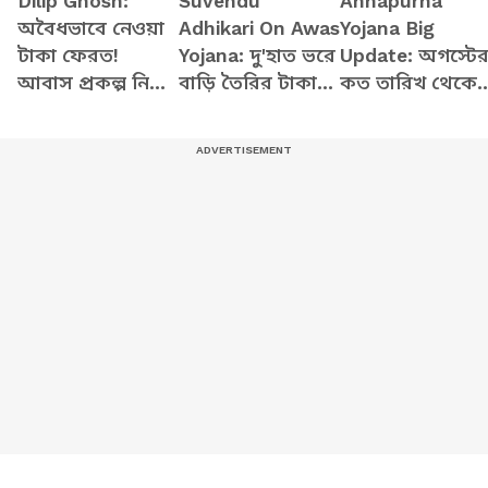
Dilip Ghosh:
Suvendu
Annapurna
অবৈধভাবে নেওয়া
Adhikari On Awas
Yojana Big
টাকা ফেরত!
Yojana: দু'হাত ভরে
Update: অগস্টে
আবাস প্রকল্প নিয়ে
বাড়ি তৈরির টাকা
কত তারিখ থেকে
বিস্ফোরক দাবি মন্ত্রী
দেওয়ার ঘোষণা
ঢুকবে অন্নপূর্ণার
দিলীপের
মুখ্যমন্ত্রীর!
টাকা? জানালেন
পশ্চিমবঙ্গ আবাসে
মুখ্যমন্ত্রী শুভেন্দু
বড় চমক
অধিকারী