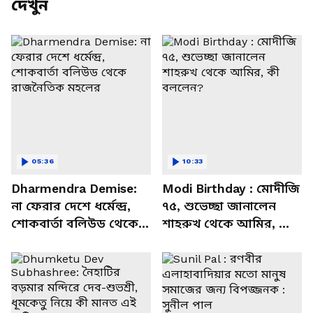
দেখুন
05:36
10:33
Dharmendra Demise:
Modi Birthday : মোদীজি
না ফেরার দেশে ধর্মেন্দ্র,
৭৫, শুভেচ্ছা জানালেন
শোকবার্তা বলিউড থেকে
শাহরুখ থেকে আমির, কী
রাজনৈতিক মহলের
বললেন?