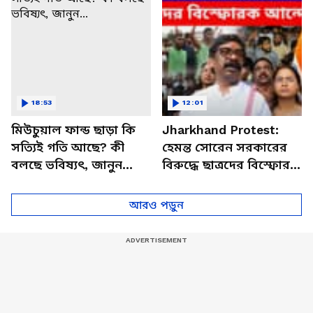
18:53
12:01
মিউচুয়াল ফান্ড ছাড়া কি
Jharkhand Protest:
সত্যিই গতি আছে? কী
হেমন্ত সোরেন সরকারের
বলছে ভবিষ্যৎ, জানুন...
বিরুদ্ধে ছাত্রদের বিস্ফোরক
আন্দোলন! যন্তর মন্তর গ্যাং
মিসিং
আরও পড়ুন