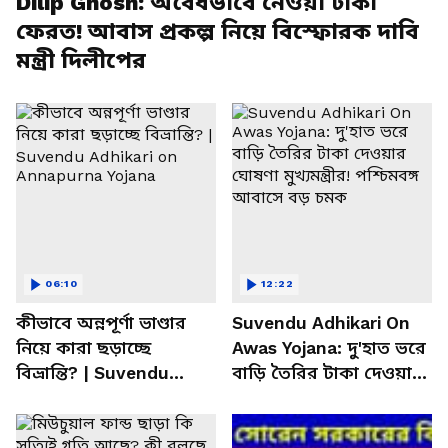
Dilip Ghosh: অবৈধভাবে নেওয়া টাকা
ফেরত! আবাস প্রকল্প নিয়ে বিস্ফোরক দাবি
মন্ত্রী দিলীপের
06:10
12:22
কীভাবে অন্নপূর্ণা ভাণ্ডার
Suvendu Adhikari On
নিয়ে কারা ছড়াচ্ছে
Awas Yojana: দু'হাত ভরে
বিভ্রান্তি? | Suvendu
বাড়ি তৈরির টাকা দেওয়ার
Adhikari on Annapurna
ঘোষণা মুখ্যমন্ত্রীর!
Yojana
পশ্চিমবঙ্গ আবাসে বড়
চমক