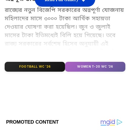
রাজ্যের নতুন বিজেপি সরকারের অন্নপূর্ণা যোজনায়
মহিলাদের মাসে ৩০০০ টাকা আর্থিক সহায়তা
দেওয়ার ঘোষণা করা হয়েছিল। জুন ও জুলাই
মাসের টাকা ইতিমধ্যেই বিলি হয়ে গিয়েছে। তবে
রাজ্য সরকারের সর্বশেষ হিসেব অনুযায়ী এই
প্রকল্পে এখনও পর্যন্ত ১ কোটিরও বেশি মহিলা টাকা
পেয়েছেন। এখনও পর্যন্ত বাতিল হয়েছে প্রায় ২৮
FOOTBALL WC '26
WOMEN T-20 WC '26
লক্ষের আবেদন।
Add Asianetnews Bangla as a Preferred
Source
2
10