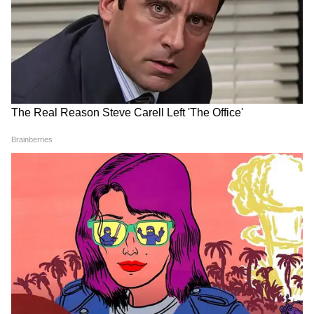
6
10
Image Credit :
Asianet News
লক্ষ্মীর ভাণ্ডার থেকে বাদ পড়া ২৭ লক্ষ নাম
মুখ্যমন্ত্রী শুভেন্দু অধিকারী জানিয়েছেন, লক্ষ্মীর
ভাণ্ডারে থাকা প্রায় ২৭ লক্ষ উপভোক্তার নাম বাদ
দেওয়া হয়েছে। এদের মধ্যে কেউ ভারতীয় নন,
কারও ভোটার তালিকায় নাম নেই, কেউ আবার
একাধিক অ্যাকাউন্টে সুবিধা নিচ্ছিলেন। শুভেন্দু