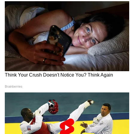
Image Credit :
Gemini
জুলাইয়ে উপকৃত ১ কোটি ১০ লক্ষ মহিলা
জুলাই মাসে ১ কোটি ১০ লক্ষেরও বেশি মহিলার
অ্যাকাউন্টে অন্নপূর্ণা যোজনার ৩০০০ টাকা পৌঁছে
গিয়েছে। তবে বহু আবেদন এখনও ভেরিফিকেশন
পর্যায়ে আটকে।