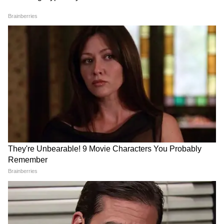
পাওয়ার সম্ভাবনা রয়েছে।
5
10
Image Credit :
Asianet News
কারা টাকা পাবেন না
সরকারি চাকরিজীবী বা সরকারি পেনশনভোগী,
এবং যাদের আয় আয়করের সীমার বেশি, তারা
অন্নপূর্ণা যোজনার সুবিধা পাবেন না। এই দেশের
নাগরিক না হলে অন্নপূর্ণা ভাণ্ডার সহ সরকারি
প্রকল্পের সুবিধে পাওয়া যাবে না।