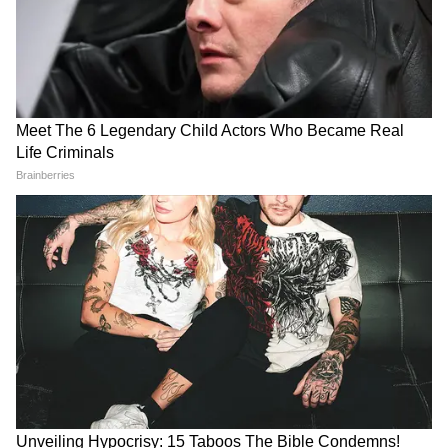
প্রকল্প থেকে বঞ্চিত হবেন না।
4
10
Image Credit :
Asianet News
১ জুলাই থেকে টাকা ঢোকা শুরু
বাতিল হওয়া আবেদন বাদ দিয়ে বাকি যোগ্য
উপভোক্তাদের অ্যাকাউন্টে ১ জুলাই থেকে টাকা
জমা পড়া শুরু হয়েছে। যাদের ব্যাঙ্ক সংক্রান্ত বা
নথির সমস্যা ছিল তাদের আরও ১০ দিন সময়
দেওয়া হয়েছে। অর্থাৎ ১০ জুলাই পর্যন্ত টাকা