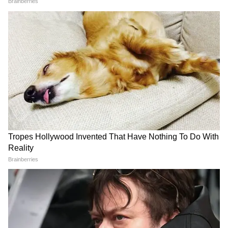
3
10
Image Credit :
Asianet News
মোট আবেদনের ছবি
রাজ্য সরকারের তথ্য অনুযায়ী, মোট ১ কোটি ৬০
লক্ষ আবেদন জমা পড়েছিল। যাচাই-বাছাইয়ের পর
তার মধ্যে ২৬ লক্ষ আবেদন বাতিল করা হয়েছে।
যাদের আবেদন বাতিল হয়েছে তারা আবারও
আবেদন করতে পারেন । রাজ্য সরকারের কথায়
যোগ্য নাগরিকরা কোনওভাবেই অন্নপূর্ণা ভাণ্ডার