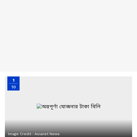
1
10
Image Credit :
Asianet News