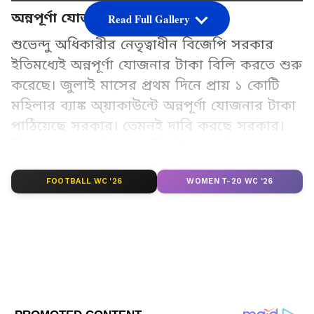
অন্নপূর্ণা যোজনার টাকা বিলি
Read Full Gallery
শুভেন্দু অধিকারীর নেতৃত্বাধীন বিজেপি সরকার
ইতিমধ্যেই অন্নপূর্ণা যোজনার টাকা বিলি করতে শুরু
করেছে। জুলাই মাসের প্রথম দিনে প্রায় ১ কোটি
মহিলার ব্যাঙ্ক অ্য়াকাউন্টে অন্নপূর্ণা যোজনার টাকা
পাঠিয়েছে সরকার। তেমনই দাবি করছে সরকার।
কিন্তু এখনও পর্যন্ত বহু মহিলাই অন্নপূর্ণা যোজনার
মাসিক ৩০০০ টাকা পাননি।
FOOTBALL WC '26
WOMEN T-20 WC '26
Add Asianetnews Bangla as a Preferred
Source
2
10