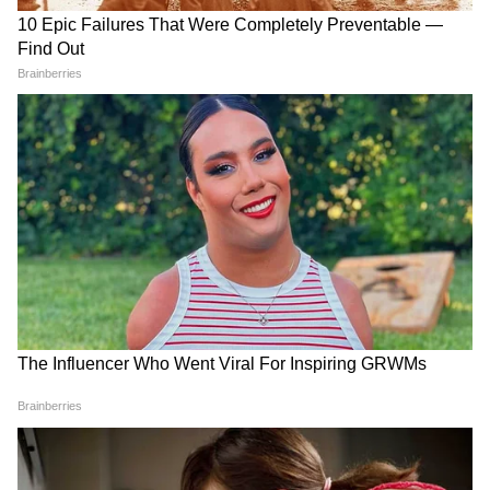
Image Credit :
Asianet News
অবৈধ অভিবাসী
যাঁরা অবৈধ অভিবাসী , তাঁরাও অন্নপূর্ণা যোজনার
টাকা পাবেন না। যাঁরা সত্যি এই প্রকল্পের অর্থ
পাওয়ার অধিকারী, তারাই যেন এই সুবিধা পায়
6
10