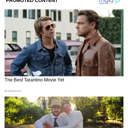
Image Credit :
Asianet News
রাজ্যের মন্ত্রীর দাবি
নারী , শিশু ও সমাজকল্যাণ দফতরের স্বাধীন
দায়িত্বপ্রাপ্ত মন্ত্রী মালতী রাভা জানিয়েছেন, কোন
কোনও কারণগুলির জন্য মহিলারা এই অন্নপূর্ণা
যোজনার মাসিক ৩০০০ টাকা পাচ্ছেন না। তিনি
মূলত ৫টি কারণের কথা বলেছেন। সেগুলি দেখুনঃ