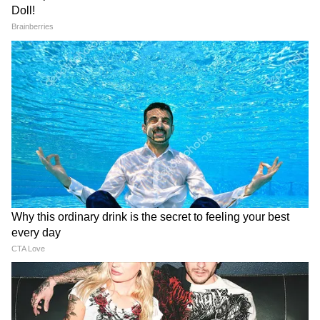
এবার পরিবার প্রতি নয়, মাথাপিছু ৭ কেজি খাদ্যশস্য
3
10
Image Credit :
Asianet News
স্থায়ী সরকারি চাকরি
কোনও মহিলা যদি নিয়মিত বা স্থায়ী সরকারি
চাকরিতে কর্মরত থাকেন তাহলে তিনি এই সুবিধে
পাবেন না। কখনই সংশ্লিষ্ট মহিলাদের অন্নপূর্ণা
ভাণ্ডারের টাকা দেওয়া হবে না।