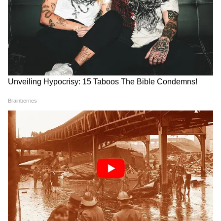
4
10
Image Credit :
Asianet News
করদাতা
কোনও মহিলা যদি নিয়মিত আয়কর দিয়ে থাকেন
তাহলে তিনিও এই অন্নপূর্ণা ভাণ্ডারের সুবিধে থেকে
বঞ্চিত হবেন।
5
10