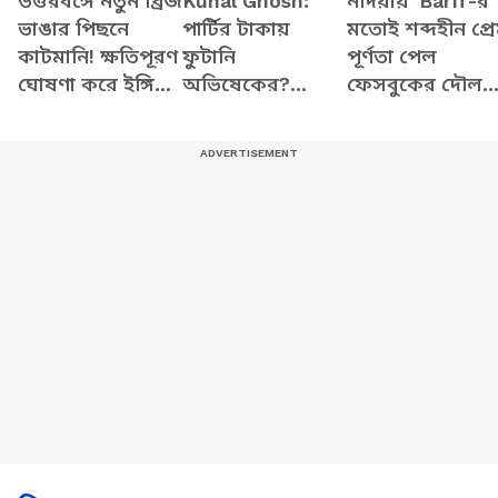
উত্তরবঙ্গে নতুন ব্রিজ
Kunal Ghosh:
নদিয়ায় 'Barfi'-র
ভাঙার পিছনে
পার্টির টাকায়
মতোই শব্দহীন প্র
কাটমানি! ক্ষতিপূরণ
ফুটানি
পূর্ণতা পেল
ঘোষণা করে ইঙ্গিত
অভিষেকের?
ফেসবুকের দৌলত
মুখ্যমন্ত্রীর
কুণালের মুখে
দেখুন ভিডিও
চমকে দেওয়া মন্তব্য