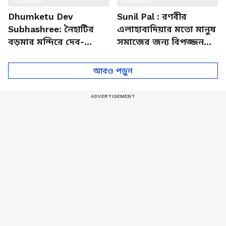
Dhumketu Dev
Sunil Pal : রণবীর
Subhashree: নৈহাটির
এলাহাবাদিয়ার মতো মানুষ
বড়মার মন্দিরে দেব-
সমাজের জন্য বিপজ্জনক :
শুভশ্রী, ধূমকেতু নিয়ে কী
সুনীল পাল
মানত এই জুটির?
আরও পড়ুন