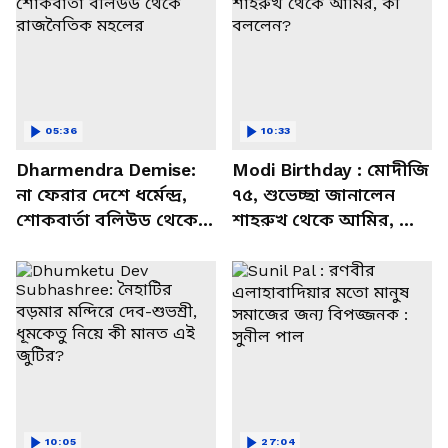
05:36
10:33
Dharmendra Demise:
Modi Birthday : মোদীজি
না ফেরার দেশে ধর্মেন্দ্র,
৭৫, শুভেচ্ছা জানালেন
শোকবার্তা বলিউড থেকে
শাহরুখ থেকে আমির, কী
রাজনৈতিক মহলের
বললেন?
10:05
27:04