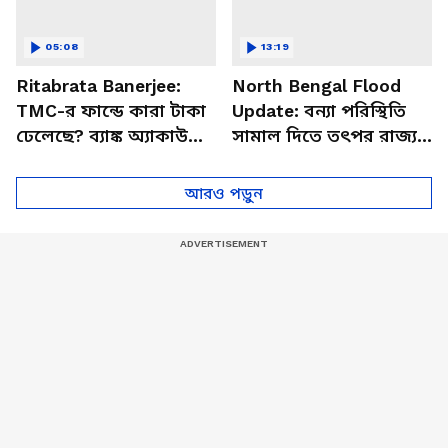
05:08
13:19
Ritabrata Banerjee:
North Bengal Flood
TMC-র ফান্ডে কারা টাকা
Update: বন্যা পরিস্থিতি
ঢেলেছে? ব্যাঙ্ক অ্যাকাউন্ট
সামাল দিতে তৎপর রাজ্য!
রহস্যে বড় ফাঁস ঋতব্রতের
বড় আপডেট দিলেন মন্ত্রী
নিশীথ
আরও পড়ুন