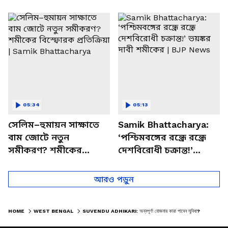
পাচার, বাসন্তীতে স্কুল
মমতার না আসার কারণ
চত্বরে তাণ্ডব
খোলসা করলেন শুভেন্দু
05:34
05:13
সেলিম–হুমায়ন সাক্ষাতে
Samik Bhattacharya:
বাম জোটে নতুন
‘পশ্চিমবঙ্গের রন্ধ্রে রন্ধ্রে
সমীকরণ? শমীকের
দেশবিরোধী চক্রান্ত!’
বিস্ফোরক প্রতিক্রিয়া |
ভয়ঙ্কর দাবী শমীকের |
Samik Bhattacharya
BJP News
আরও পড়ুন
HOME
WEST BENGAL
SUVENDU ADHIKARI: অন্নপূর্ণা যোজনায় কারা পাবেন সুবিধা? নবান্ন থেকে বড় ঘোষণা মুখ্যমন্ত্রী শুভেন্দুর