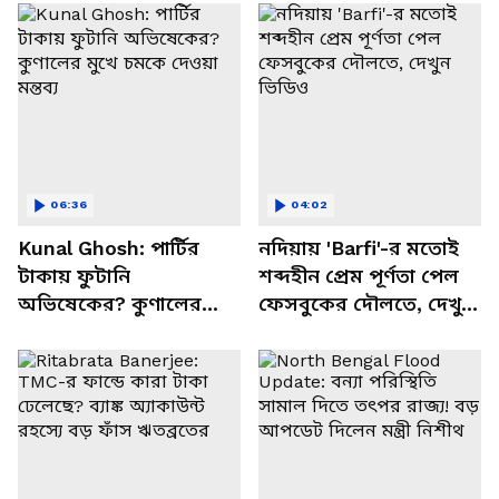
06:36
04:02
Kunal Ghosh: পার্টির
নদিয়ায় 'Barfi'-র মতোই
টাকায় ফুটানি
শব্দহীন প্রেম পূর্ণতা পেল
অভিষেকের? কুণালের
ফেসবুকের দৌলতে, দেখুন
মুখে চমকে দেওয়া মন্তব্য
ভিডিও