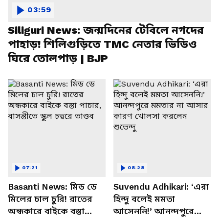
03:59
Siliguri News: জন্মদিনের টেবিলে নগদের
পাহাড়! শিলিগুড়িতে TMC নেতার ভিডিও
ঘিরে তোলপাড় | BJP
07:21
08:28
Basanti News: মিড ডে
Suvendu Adhikari: ‘এরা
মিলের চাল চুরি! রাতের
হিন্দু বলেই মমতা
অন্ধকারে বাইকে বস্তা
আসেননি!’ আনন্দপুরে