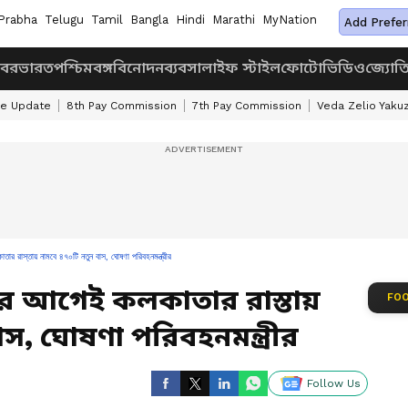
Prabha
Telugu
Tamil
Bangla
Hindi
Marathi
MyNation
Add Prefer
খবর
ভারত
পশ্চিমবঙ্গ
বিনোদন
ব্যবসা
লাইফ স্টাইল
ফোটো
ভিডিও
জ্যোত
ke Update
8th Pay Commission
7th Pay Commission
Veda Zelio Yaku
স্তায় নামবে ৪৭০টি নতুন বাস, ঘোষণা পরিবহনমন্ত্রীর
ার আগেই কলকাতার রাস্তায়
FOO
স, ঘোষণা পরিবহনমন্ত্রীর
Follow Us