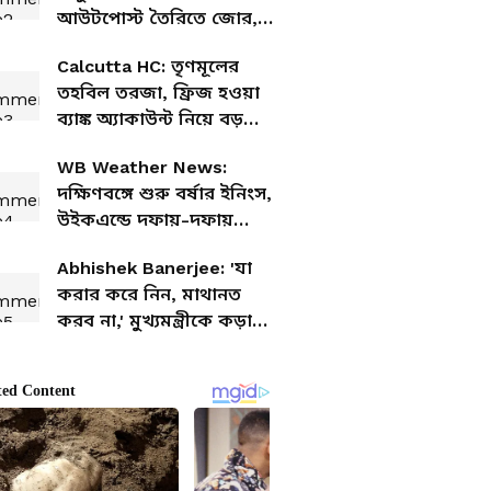
আউটপোস্ট তৈরিতে জোর,
একগুচ্ছ পদক্ষেপ শুভেন্দুর
Calcutta HC: তৃণমূলের
মন্ত্রিসভার
তহবিল তরজা, ফ্রিজ হওয়া
ব্যাঙ্ক অ্যাকাউন্ট নিয়ে বড়
নির্দেশ কলকাতা হাইকোর্টের
WB Weather News:
দক্ষিণবঙ্গে শুরু বর্ষার ইনিংস,
উইকএন্ডে দফায়-দফায়
বৃষ্টিতে ভিজবে এই জেলাগুলি
Abhishek Banerjee: 'যা
করার করে নিন, মাথানত
করব না,' মুখ্যমন্ত্রীকে কড়া
বার্তা অভিষেকের