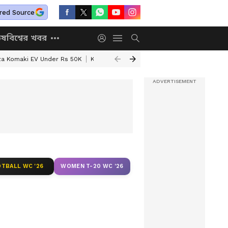
red Source
িষ
বিশ্বের খবর
za Komaki EV Under Rs 50K
Kolkata Weather Update
West Bengal Wea
TBALL WC '26
WOMEN T-20 WC '26