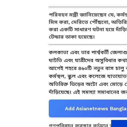
পরিবহন মন্ত্রী জানিয়েছেন যে, কর্
মিস করা, দেরিতে পৌঁছনো, অতিরিক্
করা একটি সাধারণ ঘটনা হয়ে দাঁড়
টেন্ডার ডাকা হয়েছে।
কলকাতা এবং তার পার্শ্ববর্তী জেলাগুল
ঘাটতি এবং যাত্রীদের অসুবিধার কথা মা
আগেই শহরে ৪৬০টি নতুন বাস চালু ক
কর্মস্থল, স্কুল এবং কলেজে যাতায়
অতিরিক্ত ভিড়ের অটো এবং মোড়ে মো
দাঁড়িয়েছে। এই সমস্যা সমাধানের জন
Add Asianetnews Bangla 
গণপরিবহন ব্যবস্থার বর্তমান অবস্থার 