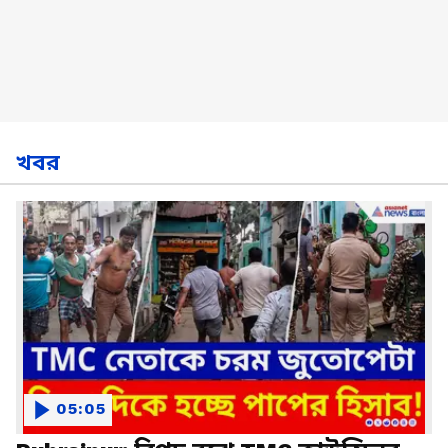
খবর
05:05