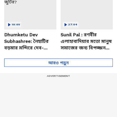
10:05
27:04
Dhumketu Dev
Sunil Pal : রণবীর
Subhashree: নৈহাটির
এলাহাবাদিয়ার মতো মানুষ
বড়মার মন্দিরে দেব-
সমাজের জন্য বিপজ্জনক :
শুভশ্রী, ধূমকেতু নিয়ে কী
সুনীল পাল
মানত এই জুটির?
আরও পড়ুন