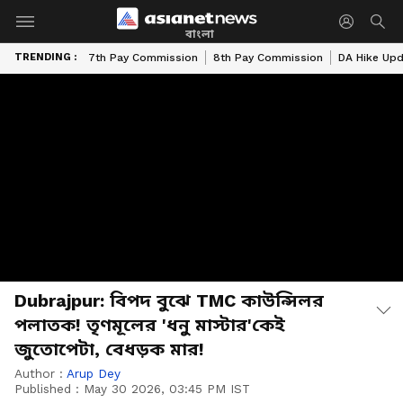
বাংলা
TRENDING :
7th Pay Commission
8th Pay Commission
DA Hike Up
Dubrajpur: বিপদ বুঝে TMC কাউন্সিলর
পলাতক! তৃণমূলের 'ধনু মাস্টার'কেই
জুতোপেটা, বেধড়ক মার!
Author :
Arup Dey
Published :
May 30 2026, 03:45 PM IST