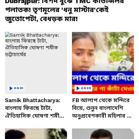
Dubrajpur: বিপদ বুঝে TMC কাউন্সিলর
পলাতক! তৃণমূলের 'ধনু মাস্টার'কেই
জুতোপেটা, বেধড়ক মার!
04:41
04:39
Samik Bhattacharya:
FB আলাপ থেকে মন্দিরে
বাংলায় ফিরছে টাটা,
বিয়ে, শুনুন বাংলাদেশি
ঐতিহাসিক ঘোষণা শমীক
অনুপ্রবেশকারী মহিলার গা
ভট্টাচার্যের
কাঁটা দেওয়া কাহিনী