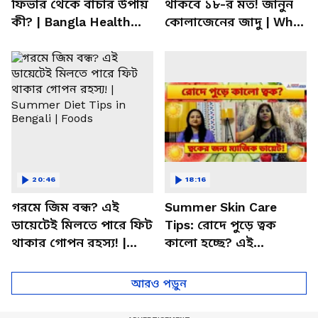
ফিভার থেকে বাঁচার উপায়
থাকবে ১৮-র মত! জানুন
কী? | Bangla Health
কোলাজেনের জাদু | What
Tips | Dietitian Advice
is Collagen | Asianet
News Bangla
20:46
18:16
গরমে জিম বন্ধ? এই
Summer Skin Care
ডায়েটেই মিলতে পারে ফিট
Tips: রোদে পুড়ে ত্বক
থাকার গোপন রহস্য! |
কালো হচ্ছে? এই
Summer Diet Tips in
খাবারগুলো খেলেই ফিরবে
Bengali | Foods
জেল্লা!
আরও পড়ুন