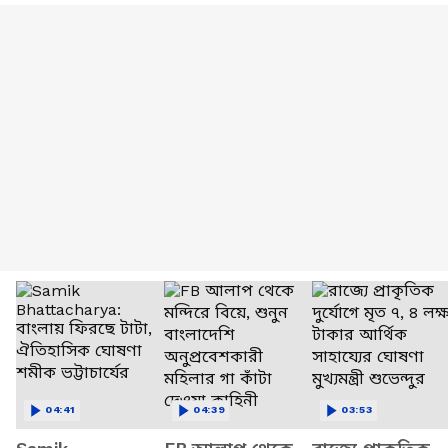
04:41
04:39
03:53