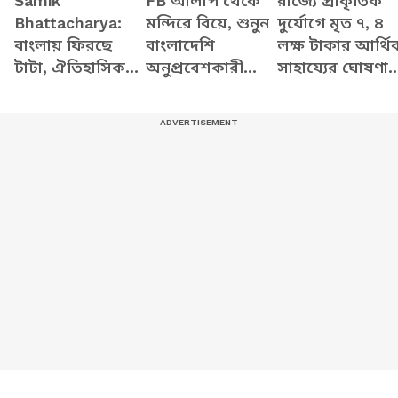
Samik
FB আলাপ থেকে
রাজ্যে প্রাকৃতিক
Bhattacharya:
মন্দিরে বিয়ে, শুনুন
দুর্যোগে মৃত ৭, ৪
বাংলায় ফিরছে
বাংলাদেশি
লক্ষ টাকার আর্থি
টাটা, ঐতিহাসিক
অনুপ্রবেশকারী
সাহায্যের ঘোষণা
ঘোষণা শমীক
মহিলার গা কাঁটা
মুখ্যমন্ত্রী শুভেন্দুর
ভট্টাচার্যের
দেওয়া কাহিনী