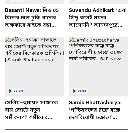
Basanti News: মিড ডে
Suvendu Adhikari: ‘এরা
মিলের চাল চুরি! রাতের
হিন্দু বলেই মমতা
অন্ধকারে বাইকে বস্তা
আসেননি!’ আনন্দপুরে
পাচার, বাসন্তীতে স্কুল
মমতার না আসার কারণ
চত্বরে তাণ্ডব
খোলসা করলেন শুভেন্দু
05:34
05:13
সেলিম–হুমায়ন সাক্ষাতে
Samik Bhattacharya:
বাম জোটে নতুন
‘পশ্চিমবঙ্গের রন্ধ্রে রন্ধ্রে
সমীকরণ? শমীকের
দেশবিরোধী চক্রান্ত!’
বিস্ফোরক প্রতিক্রিয়া |
ভয়ঙ্কর দাবী শমীকের |
Samik Bhattacharya
BJP News