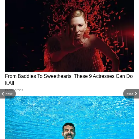
PREV
NEXT
Related Articles
DOWNLOAD APP
Suvendu Adhikari: বেসরকারী স্কুলের ফি কমানো
RECOMMENDED STORIES
নিয়ে বড় কথা ঘোষণা CM শুভেন্দু অধিকারীর