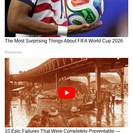
গিয়ে বড় কথা মুখ্যমন্ত্রী শুভেন্দুর, হৃদয়
আমাদের হোয়াটসঅ্যাপ চ্যানেলে, ক্লিক করুন
ছুঁলেন শিখদের
এখানে।
Balurghat | ফোনে শেষ কথাতেই আঁতকে
উঠলেন দাদা! | Dakshin Dinajpur News |
Asianet News Bangla