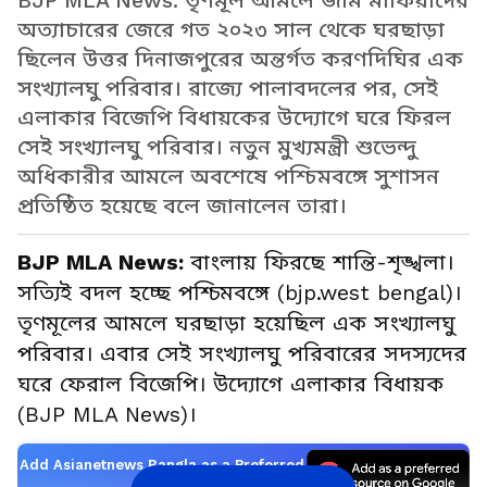
BJP MLA News: তৃণমূল আমলে জমি মাফিয়াদের
অত্যাচারের জেরে গত ২০২৩ সাল থেকে ঘরছাড়া
ছিলেন উত্তর দিনাজপুরের অন্তর্গত করণদিঘির এক
সংখ্যালঘু পরিবার। রাজ্যে পালাবদলের পর, সেই
এলাকার বিজেপি বিধায়কের উদ্যোগে ঘরে ফিরল
সেই সংখ্যালঘু পরিবার। নতুন মুখ্যমন্ত্রী শুভেন্দু
অধিকারীর আমলে অবশেষে পশ্চিমবঙ্গে সুশাসন
প্রতিষ্ঠিত হয়েছে বলে জানালেন তারা।
BJP MLA News:
বাংলায় ফিরছে শান্তি-শৃঙ্খলা।
সত্যিই বদল হচ্ছে পশ্চিমবঙ্গে (bjp.west bengal)।
তৃণমূলের আমলে ঘরছাড়া হয়েছিল এক সংখ্যালঘু
পরিবার। এবার সেই সংখ্যালঘু পরিবারের সদস্যদের
ঘরে ফেরাল বিজেপি। উদ্যোগে এলাকার বিধায়ক
(BJP MLA News)।
Add Asianetnews Bangla as a Preferred
Source