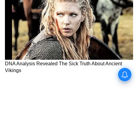
কোনওমতে গাড়ির দরজা খুলে সামনের দুটি
আসনের মাঝখানে চন্দ্রনাথকে পড়ে থাকতে দেখেন।
তাঁরা তাঁকে তুলে আসনে বসান এবং নিজেদের বেল্ট
দিয়ে বেঁধে ফেলেন। এরপর চন্দ্রনাথ ও তাঁর
চালককে হাসপাতালে নিয়ে যাওয়া হয়।
5
6
Image Credit :
X
ময়নবাতদন্তের প্রাথমিক রিপোর্টে বলা হয়েছে,
চন্দ্রনাথের শরীরে তিনটি গুলির ক্ষত ছিল—দুটি