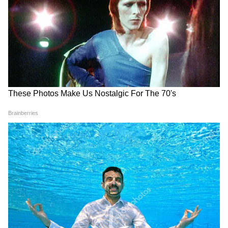
Image Credit :
X
পুলিশ সূত্র অনুযায়ী, হামলাকারীরা সম্ভবত একটি
অত্যাধুনিক গ্লক ৪৭এক্স পিস্তল ব্যবহার করেছিল।
সাধারণ অপরাধীদের কাছে সাধারণত এই ধরনের
অস্ত্র থাকে না, তাই পেশাদার শুটারদের জড়িত
থাকার সন্দেহ করা হচ্ছে। তদন্তে আরও জানা গেছে
যে, অভিযুক্তদের ব্যবহৃত গাড়িটির লাইসেন্স প্লেটটি
ছিল নকল। গাড়িটির চেসিস এবং ইঞ্জিন নম্বরও
মুছে ফেলা হয়েছিল, যা পরিষ্কারভাবে ইঙ্গিত দেয়
যে হত্যাকাণ্ডটি পূর্বপরিকল্পিত ছিল। পুলিশের
প্রাথমিক অনুমান চন্দ্রনাথ রথের গতিবিধি গত সাত
দিন ধরেই রেইকি করেছিল আততায়ী। তারপরই
তাঁকে হত্যার পরিকল্পনা করে। ভিন রাজ্য থেকে
আসা সুপারি কিলার চন্দ্রনাথের অজান্তেই তাঁর পিছু
নিয়েছিল। শেষপর্যন্ত গতকাল রাতে বৃষ্টিভেজা