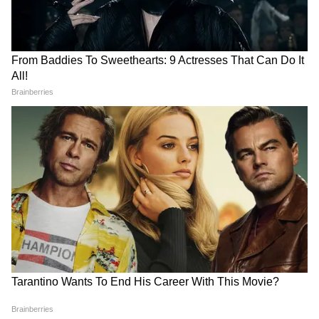
রিপোর্ট এখনও বাকি আছে।
Add Asianetnews Bangla as a Preferred
Source
2
6
Image Credit :
X
পুলিশের মতে, হামলাকারীরা অত্যন্ত
পরিকল্পিতভাবে এই হামলা চালায়। প্রথমে অন্য
একটি গাড়ি চন্দ্রনাথ রথের গাড়িটিকে থামানোর
চেষ্টা করেছিল। বাইকে চড়ে আসা হামলাকারীরা
এরপর গাড়িটির কাছে গিয়ে খুব কাছ থেকে বেশ