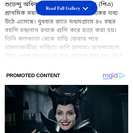
শুভেন্দু অধিকারীর ব্যক্তিগত সহকারীর (পিএ)
Read Full Gallery
প্রাথমিক ময়নাতদন্তের রিপোর্টে চাঞ্চল্যকর তথ্য
উঠে এসেছে। বুধবার রাতে মধ্যমগ্রামে ৪২ বছর
বয়সি চন্দ্রনাথ রথকে গুলি করে হত্যা করা হয়।
তিনি কলকাতা থেকে বাড়ি ফেরার পথে
হামলাকারীরা গাড়িতে গুলি চালায়। হাসপাতালে
নিয়ে গেলে চন্দ্রনাথকে মৃত ঘোষণা করা হয়। তাঁর
চালক বুদ্ধদেব বেরা আশঙ্কাজনক অবস্থায়
রয়েছেন। প্রাথমিক ময়নাতদন্তের রিপোর্ট অনুসারে,
চন্দ্রনাথ রথকে খুব কাছ থেকে বুকে একাধিকবার
গুলি করা হয়েছিল এবং গুলিগুলো তাঁর হৃৎপিণ্ড
ভেদ করে। অতিরিক্ত রক্তক্ষরণের কারণে একাধিক
অঙ্গ বিকল হয়ে যাওয়ায় তাঁর মৃত্যু হয়। তবে,
কর্মকর্তারা স্পষ্ট করেছেন যে এগুলো শুধুমাত্র
প্রাথমিক ময়নাতদন্তের তথ্য এবং একটি বিস্তারিত