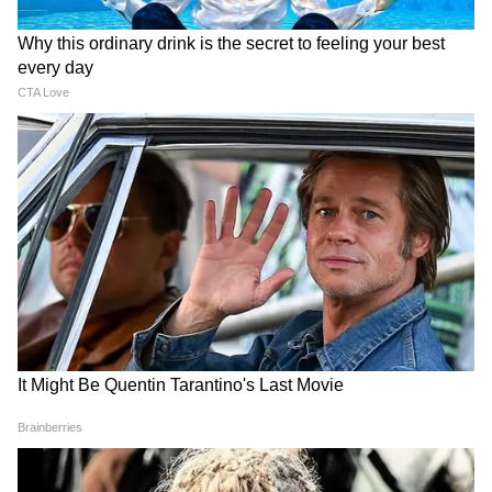
রাতেই চন্দ্রনাথকে খুন করা হয়।
4
6
Image Credit :
X
তদন্ত চলাকালে হত্যাকাণ্ডের আগের বেশ কয়েকটি
সিসিটিভি ফুটেজ সামনে আসে। এমনই একটি
ভিডিওতে দেখা যায়, গুলি চালানোর ঠিক পরেই
চন্দ্রনাথকে, যখন লোকজন তাঁর সাহায্যে ছুটে
আসে। ভিডিওটিতে দেখা যায়, ঘটনার পর আতঙ্কিত
লোকজন চন্দ্রনাথের স্করপিও গাড়িটির দিকে এগিয়ে
যাচ্ছে এবং উইন্ডশিল্ডে একাধিক গুলির ছিদ্র। তাঁরা