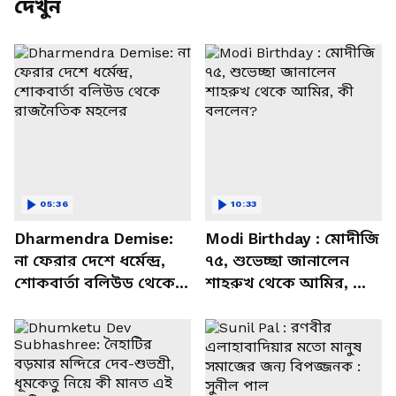
দেখুন
05:36
10:33
Dharmendra Demise:
Modi Birthday : মোদীজি
না ফেরার দেশে ধর্মেন্দ্র,
৭৫, শুভেচ্ছা জানালেন
শোকবার্তা বলিউড থেকে
শাহরুখ থেকে আমির, কী
রাজনৈতিক মহলের
বললেন?