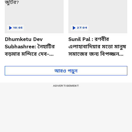
10:05
27:04
Dhumketu Dev
Sunil Pal : রণবীর
Subhashree: নৈহাটির
এলাহাবাদিয়ার মতো মানুষ
বড়মার মন্দিরে দেব-
সমাজের জন্য বিপজ্জনক :
শুভশ্রী, ধূমকেতু নিয়ে কী
সুনীল পাল
মানত এই জুটির?
আরও পড়ুন