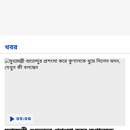
খবর
05:06