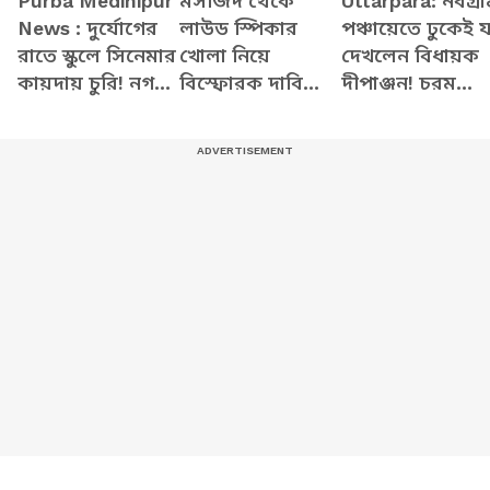
Purba Medinipur
মসজিদ থেকে
Uttarpara: নবগ্রা
News : দুর্যোগের
লাউড স্পিকার
পঞ্চায়েতে ঢুকেই য
রাতে স্কুলে সিনেমার
খোলা নিয়ে
দেখলেন বিধায়ক
কায়দায় চুরি! নগদ
বিস্ফোরক দাবি
দীপাঞ্জন! চরম
টাকা, CCTV উধাও
Dilip Ghpsh-র
বচসা,
তারপর...দেখুন