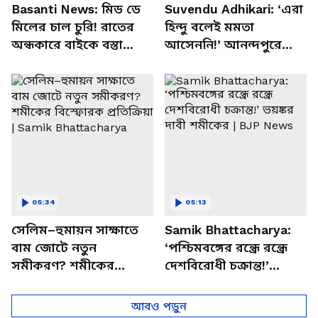
Basanti News: মিড ডে
Suvendu Adhikari: ‘এরা
মিলের চাল চুরি! রাতের
হিন্দু বলেই মমতা
অন্ধকারে বাইকে বস্তা
আসেননি!’ আনন্দপুরে
পাচার, বাসন্তীতে স্কুল
মমতার না আসার কারণ
চত্বরে তাণ্ডব
খোলসা করলেন শুভেন্দু
05:34
05:13
সেলিম–হুমায়ন সাক্ষাতে
Samik Bhattacharya:
বাম জোটে নতুন
‘পশ্চিমবঙ্গের রন্ধ্রে রন্ধ্রে
সমীকরণ? শমীকের
দেশবিরোধী চক্রান্ত!’
বিস্ফোরক প্রতিক্রিয়া |
ভয়ঙ্কর দাবী শমীকের |
Samik Bhattacharya
BJP News
আরও পড়ুন