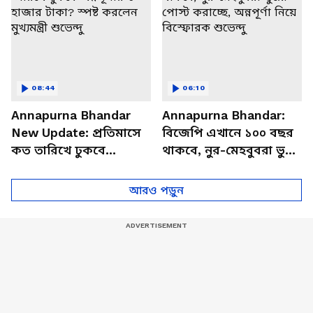
08:44
06:10
Annapurna Bhandar
Annapurna Bhandar:
New Update: প্রতিমাসে
বিজেপি এখানে ১০০ বছর
কত তারিখে ঢুকবে
থাকবে, নুর-মেহবুবরা ভুয়ো
অন্নপূর্ণার ৩ হাজার টাকা?
পোস্ট করাচ্ছে, অন্নপূর্ণা
স্পষ্ট করলেন মুখ্যমন্ত্রী
নিয়ে বিস্ফোরক শুভেন্দু
আরও পড়ুন
শুভেন্দু