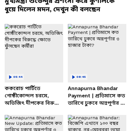
মুখ্যমন্ত্রী শুভেন্দুর প্রশংসা করে কুণালকে
ধুয়ে দিলেন মদন, দেখুন কী বলছেন
05:44
08:45
ককরোচ পার্টিতে
Annapurna Bhandar
গোষ্ঠীকোন্দল চরমে,
Payment | প্রতিমাসে কত
অভিজিৎ দীপকের বিরুদ্ধে
তারিখে ঢুকবে অন্নপূর্ণার ৩
ক্ষোভে ফুঁসছেন কর্মীরা
হাজার টাকা?