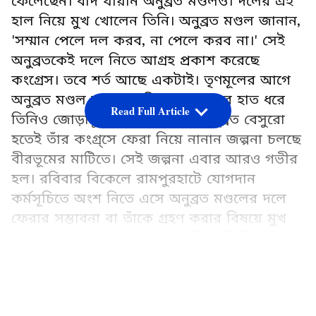
ফেলেছেন। বাদ যায়নি অনুব্রত মণ্ডলও। দলের এই
হাল নিয়ে মুখ খোলেন তিনি। অনুব্রত মণ্ডল জানান,
'সম্মান পেলে দল করব, না পেলে করব না।' সেই
অনুব্রতকেই দলে নিতে আগ্রহ প্রকাশ করেছে
কংগ্রেস। তবে শর্ত আছে একটাই। তৃণমূলের আগে
অনুব্রত মণ্ডল কংগ্রেসে ছিলেন। মমতার হাত ধরে
Read Full Article
তিনিও জোড়াফুলে চলে আসেন। অনুব্রত বেসুরো
হতেই তাঁর কংগ্র্সে ফেরা নিয়ে নানান জল্পনা চলছে
বীরভূমের মাটিতে। সেই জল্পনা এবার আরও গভীর
হল। রবিবার বিকেলে রামপুরহাটে যোগদান
কর্মসূচিতে অংশ নিতে এসে অনুব্রত মণ্ডলের দলে
ফেরার সম্ভাবনা বা তাঁকে গ্রহণ করার বিষয়ে মুখ
খোলেন কংগ্রেসের জেলা সভাপতি অভিজিৎ
মুখোপাধ্যায়।
LATEST VIDEOS
Add Asianetnews Bangla as a Preferred
Source