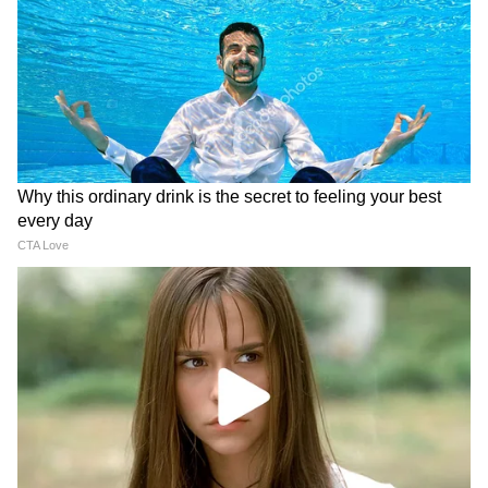
Summer Vacation: ক্রমে
Monsoon Update: জ্যৈষ্ঠ শেষে
বাড়ছে গরমের পারদ, ফের কি
আর কতদিন ভ্যাপসা গরম?
রাজ্যে নতুন করে শুরু হবে
জেনে নিন দক্ষিণবঙ্গে পুরোদমে
গরমের ছুটি?
বৃষ্টি শুরুর দিনক্ষণ
তৃণমূল ছাড়ার হুঁশিয়ারি দিয়েছেন অনুব্রত। তিনি
বলেন, “এই মুহূর্তে অনুব্রত মণ্ডলের রাজনৈতিক
অবস্থান স্পষ্ট। সম্মান পেলে দল করব। সম্মান না
পেলে দল করব না।" দলের ভরাডুবির পিছনে
আইপ্যাক রয়েছে বলে দাবি করেছেন অনুব্রত মণ্ডল।
তাঁর আরও দাবি, কংগ্রেসকে চটানোই ভুল হয়েছে।
তৃণমূল নেতা বলেন, 'দলের প্রতিষ্ঠার শুরুতে যখন
মমতা বন্দ্যোপাধ্যায় যখন রেলমন্ত্রী হলেন, যখন