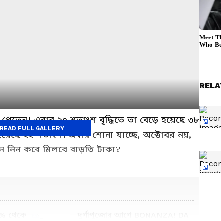
RELA
পেতেন। এবার ২০ শতাংশ বৃদ্ধিতে তা বেড়ে হয়েছে ৩৮
READ FULL GALLERY
 হয়েছে ২২ শতাংশ। এবার শোনা যাচ্ছে, অক্টোবর নয়,
ে নিন কবে মিলবে বাড়তি টাকা?
দুর্গাপুজোর আগে BONANZA! DA