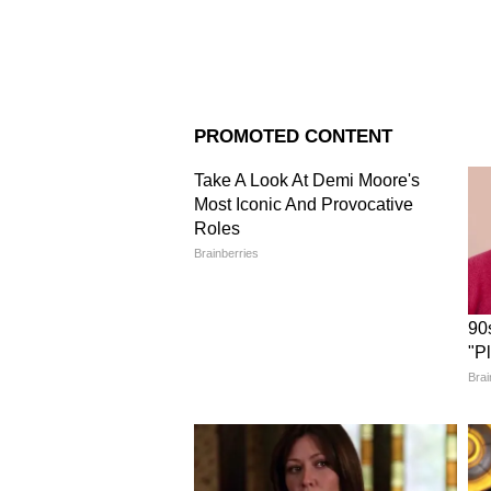
Image Credit :
StockPhoto
রাজ্যের সরকারি কর্মচারী, আধা সরক
বর্ধিত হারে ডিএ। এই ডিএ বৃদ্ধির অনু
পয়লা অক্টোবর থেকে ৩৮ শতাংশ হা
4
5