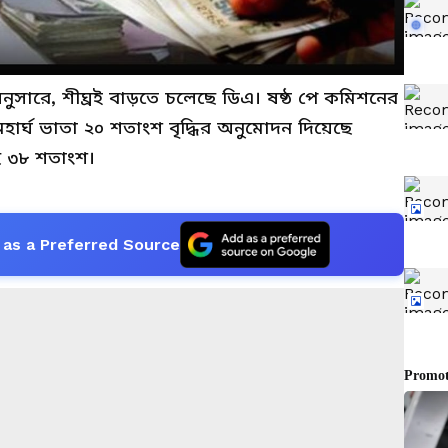
 অনুসারে, শীঘ্রই বাড়তে চলেছে ডিএ। ষষ্ঠ পে কমিশনের
ার্ঘ ভাতা ২০ শতাংশ বৃদ্ধির অনুমোদন দিয়েছে
ে ৩৮ শতাংশ।
as a Preferred Source