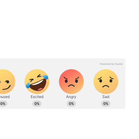
াড়বে?
থেকে ৩০০০ টাকার আর্থিক
 নিন
সহায়তা, চালু শুভেন্দু সরকারের
একাধিক প্রকল্প