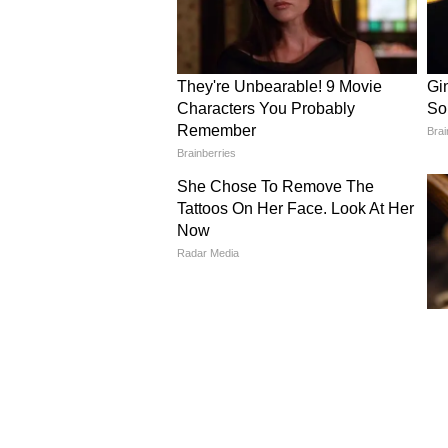
Image Credit :
Gemini
এদিকে বঙ্গীয় শিক্ষক ও শিক্ষাকর্ম
ডিএ বৃদ্ধির সিদ্ধান্ত অত্যন্ত ইতি
মধ্যেই পরিশোধ যাতে করা হয় তা 
5
5