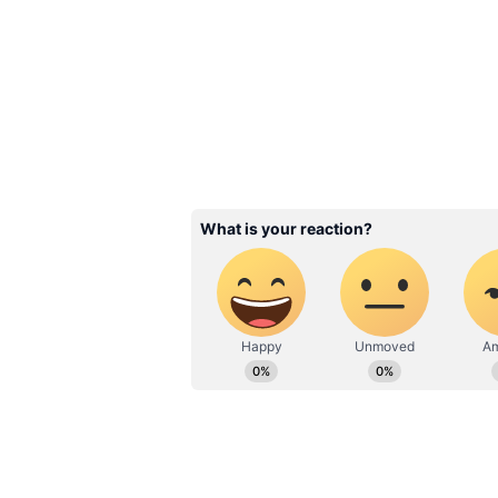
৩৮%! আপনার বেতন কত ব
বেসিক পে অনুযায়ী দেখে
সম্পূর্ণ হিসাব
3
5