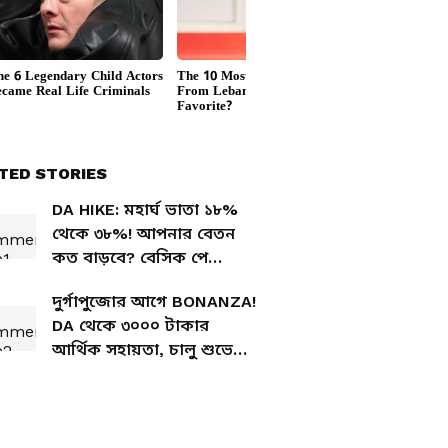
TED STORIES
DA HIKE: মহার্ঘ ভাতা ১৮%
থেকে ৩৮%! আপনার বেতন
কত বাড়বে? বেসিক পে
অনুযায়ী দেখে নিন সম্পূর্ণ
দুর্গাপুজোর আগে BONANZA!
হিসাব
DA থেকে ৩০০০ টাকার
আর্থিক সহায়তা, চালু শুভেন্দু
সরকারের একাধিক প্রকল্প