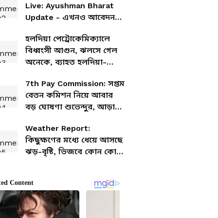
Live: Ayushman Bharat
Update - এখনও আবেদন
করেননি আয়ুস্মান ভারত
হলদিয়া পেট্রোকেমিক্যালে
যোজনায়? জানুন আবেদন
বিধ্বংসী আগুন, ঝলসে গেল
পদ্ধতি
অনেকে, ব্যাহত হলদিয়া-
পাঁশকুড়া রুটের ট্রেন চলাচল
7th Pay Commission: সপ্তম
বেতন কমিশন নিয়ে আবার
বড় ঘোষণা শুভেন্দুর, আড়াই
গুণ বাড়বে মাইনে
Weather Report:
কিছুক্ষণের মধ্যে ধেয়ে আসছে
ঝড়-বৃষ্টি, ভিজবে কোন কোন
জেলা? রইল আপডেট