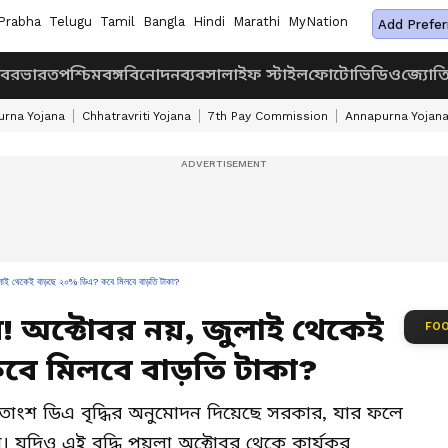
Prabha
Telugu
Tamil
Bangla
Hindi
Marathi
MyNation
Add Prefer
খবর
ভারত
পশ্চিমবঙ্গ
বিনোদন
ব্যবসা
লাইফ স্টাইল
ফোটো
ভিডিও
জ্যোত
rna Yojana
Chhatravriti Yojana
7th Pay Commission
Annapurna Yojan
াই থেকেই বাড়ছে ২০% ডিএ? কবে মিলবে বাড়তি টাকা?
র! অক্টোবর নয়, জুলাই থেকেই
FOO
বে মিলবে বাড়তি টাকা?
শতাংশ ডিএ বৃদ্ধির অনুমোদন দিয়েছে সরকার, যার ফলে
। যদিও এই বৃদ্ধি পয়লা অক্টোবর থেকে কার্যকর