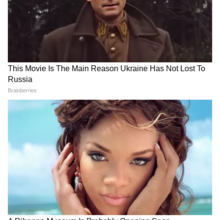
মাদারিহাটে কি ফের শক্তি
তৃণমূলের ৪৪০ কোটির ব্যাঙ্ক
বাড়াচ্ছে মোর্চা? বিমল গুরুংয়ের
অ্যাকাউন্ট ফ্রিজ নিয়ে বড় দাবি
সফরে জোর রাজনৈতিক জল্পনা
কেয়া ঘোষের
Riju Dutta: পার্টির টাকায় ফুর্তি?
West Bengal Weather News:
৪৪০ কোটি ফ্রিজ হতেই
বাংলার আবহাওয়ায় বড় টুইস্ট!
অভিষেককে নিশানা ঋজুর
গরম না বৃষ্টি, কোনটা অপেক্ষা
করছে সামনে?