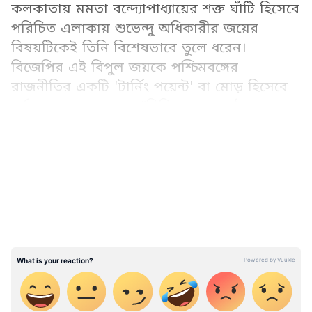
কলকাতায় মমতা বন্দ্যোপাধ্যায়ের শক্ত ঘাঁটি হিসেবে
পরিচিত এলাকায় শুভেন্দু অধিকারীর জয়ের
বিষয়টিকেই তিনি বিশেষভাবে তুলে ধরেন।
বিজেপির এই বিপুল জয়কে পশ্চিমবঙ্গের
রাজনীতির একটি 'টার্নিং পয়েন্ট' বা মোড় হিসেবে
বর্ণনা করে শাহ বলেন, "দিদির ঘরের মাঠ থেকে
তাঁর অস্তিত্বই মুছে গেছে।"
LATEST VIDEOS
Add Asianetnews Bangla as a Preferred
Source
বিজেপির এই জয়কে একটি বৃহত্তর রাজনৈতিক
পরিবর্তনের সূচনা হিসেবে আখ্যায়িত করে শাহ
বলেন, "দীর্ঘ পাঁচ দশক ধরে বাংলা গণতন্ত্রের
অবক্ষয় এবং আইনশৃঙ্খলা পরিস্থিতির চরম
অবনতির শিকার হয়েছে। আজ বাংলা এক নতুন