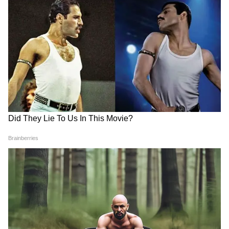
শুভেন্দুর সঙ্গে নিজের দীর্ঘদিনের সম্পর্কের কথা
স্মরণ করে তিনি আরও বলেন, “আমি শুভেন্দু
অধিকারীকে দীর্ঘকাল ধরে চিনি। তিনি একজন
লড়াকু নেতা। আমি তাঁর রাজনৈতিক উত্থান এবং
তৃণমূল স্তরের মানুষের সঙ্গে তাঁর গভীর সংযোগ—
উভয়ই প্রত্যক্ষ করেছি।”