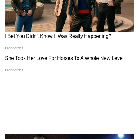
বলেছিলেন যে পূর্ব ও পশ্চিম ভারতকে অবশ্যই
একযোগে এগিয়ে যেতে হবে।" সকল রাজনৈতিক
Sumit Roy News: ২ মাস কোথায় লুকিয়ে
দলের প্রতি গণতান্ত্রিক প্রক্রিয়াকে শক্তিশালী করতে
ছিলেন? 'রহস্যজনক' জবাব দিলেন সুমিত
এবং নির্বাচন-কেন্দ্রিক সহিংসতা নির্মূলে কাজ
রায়!
করার আহ্বান জানান।
কেন্দ্রীয় স্বরাষ্ট্রমন্ত্রী অমিত শাহও মুখ্যমন্ত্রী হিসেবে
মনোনীত হওয়ায় শুভেন্দু অধিকারীকে অভিনন্দন
জানিয়েছেন। তিনি এই নির্বাচনী রায়কে একটি
“ঐতিহাসিক জনরায়” হিসেবে অভিহিত করেন এবং
অধিকারীর নেতৃত্বের প্রতি পূর্ণ আস্থা প্রকাশ করেন।
শাহ বলেন, “আমি তাঁকে আমার আন্তরিক
অভিনন্দন ও শুভকামনা জানাই। আমি আশা করি,
এই ঐতিহাসিক জনরায় বাংলার মানুষের আশা-
আকাঙ্ক্ষা ও প্রত্যাশা পূরণের মাধ্যম হয়ে উঠবে।"