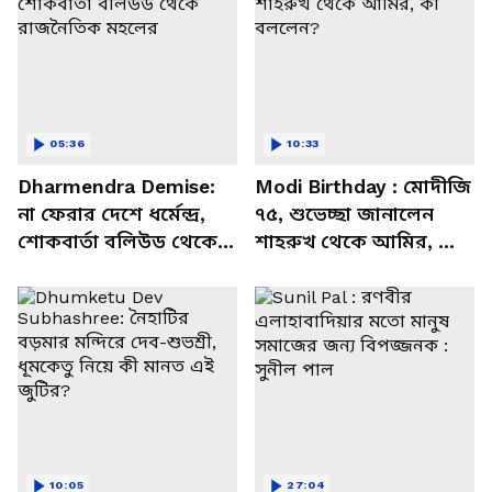
05:36
10:33
Dharmendra Demise:
Modi Birthday : মোদীজি
না ফেরার দেশে ধর্মেন্দ্র,
৭৫, শুভেচ্ছা জানালেন
শোকবার্তা বলিউড থেকে
শাহরুখ থেকে আমির, কী
রাজনৈতিক মহলের
বললেন?
10:05
27:04