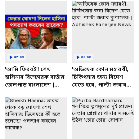
37:09
05:08
'আমি ফিরবই'! শেখ
'অভিষেক কোন মহারথী,
হাসিনার বিস্ফোরক বার্তায়
চিকিৎসার জন্য বিদেশ
তোলপাড় বাংলাদেশ |
যেতে হবে', পাল্টা জবাব
Sheikh Hasina |
কুণালের! | Abhishek
Bangladesh News
Banerjee News