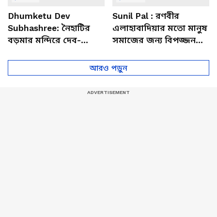
Dhumketu Dev
Sunil Pal : রণবীর
Subhashree: নৈহাটির
এলাহাবাদিয়ার মতো মানুষ
বড়মার মন্দিরে দেব-
সমাজের জন্য বিপজ্জনক :
শুভশ্রী, ধূমকেতু নিয়ে কী
সুনীল পাল
মানত এই জুটির?
আরও পড়ুন