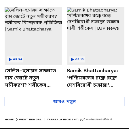
পাচার, বাসন্তীতে স্কুল
মমতার না আসার কারণ
চত্বরে তাণ্ডব
খোলসা করলেন শুভেন্দু
05:34
05:13
সেলিম–হুমায়ন সাক্ষাতে
Samik Bhattacharya:
বাম জোটে নতুন
‘পশ্চিমবঙ্গের রন্ধ্রে রন্ধ্রে
সমীকরণ? শমীকের
দেশবিরোধী চক্রান্ত!’
বিস্ফোরক প্রতিক্রিয়া |
ভয়ঙ্কর দাবী শমীকের |
Samik Bhattacharya
BJP News
আরও পড়ুন
HOME
WEST BENGAL
TARATALA INCIDENT: মুহূর্তে সব শেষ! তারাতলা দুর্ঘটনার বিভীষিকা শুনিয়ে চোখের জল প্রত্যক্ষদর্শীর