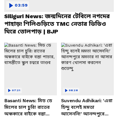
03:59
Siliguri News: জন্মদিনের টেবিলে নগদের
পাহাড়! শিলিগুড়িতে TMC নেতার ভিডিও
ঘিরে তোলপাড় | BJP
07:21
08:28
Basanti News: মিড ডে
Suvendu Adhikari: ‘এরা
মিলের চাল চুরি! রাতের
হিন্দু বলেই মমতা
অন্ধকারে বাইকে বস্তা
আসেননি!’ আনন্দপুরে