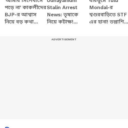
'আমার সিলেবাসে
Udhayanidhi
বীরভূমে Tulu
পড়ে না' কাকলীদের
Stalin Arrest
Mondal-র
BJP-র আশ্বাস
News: তৃষাকে
শ্বশুরবাড়িতে STF
নিয়ে বড় কথা
নিয়ে কটাক্ষ!
এর হানা! তল্লাশিত
বললেন Shamik
গ্রেফতার উদয়নিধি
চাঞ্চল্য
Bhattacharya
স্ট্যালিন! তামিল
রাজনীতিতে
তোলপাড়