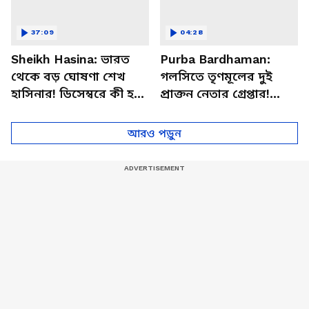
37:09
04:28
Sheikh Hasina: ভারত
Purba Bardhaman:
থেকে বড় ঘোষণা শেখ
গলসিতে তৃণমূলের দুই
হাসিনার! ডিসেম্বরে কী হতে
প্রাক্তন নেতার গ্রেপ্তার!
চলেছে? পদত্যাগ করবেন
থানার সামনেই উঠল 'চোর
তারেক?
চোর' স্লোগান
আরও পড়ুন