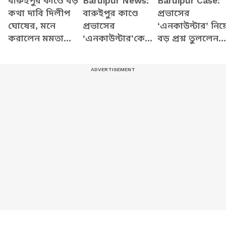
বারুইপুর কাণ্ডে বড়
Baruipur News:
Baruipur Case:
কথা দাবি দিলীপ
বারুইপুর কাণ্ডে
প্রভাসের
ঘোষের, মনে
প্রভাসের
‘এনকাউন্টার’ নিয়
করালেন মমতা
‘এনকাউন্টার’কে
বড় প্রশ্ন তুললেন
জামানার কথা
‘ফেক’ আখ্যা!
অধীর! বারুইপুর
বিস্ফোরক মন্তব্য
কাণ্ডে নতুন বিতর্ক
শমীকের