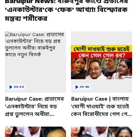
Baruipur News: বারুইপুর কাণ্ডে প্রভাসের
‘এনকাউন্টার’কে ‘ফেক’ আখ্যা! বিস্ফোরক
মন্তব্য শমীকের
05:29
10:40
Baruipur Case: প্রভাসের
Baruipur Case | বাংলায়
‘এনকাউন্টার’ নিয়ে বড়
'যোগী দাওয়াই' শুরু হতেই
প্রশ্ন তুললেন অধীর!
কেন বিরোধীদের গেল গেল
বারুইপুর কাণ্ডে নতুন বিতর্ক
রব? | BJP | TMC |
Congress