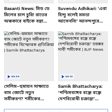
Basanti News: মিড ডে
Suvendu Adhikari: ‘এরা
মিলের চাল চুরি! রাতের
হিন্দু বলেই মমতা
অন্ধকারে বাইকে বস্তা
আসেননি!’ আনন্দপুরে
পাচার, বাসন্তীতে স্কুল
মমতার না আসার কারণ
চত্বরে তাণ্ডব
খোলসা করলেন শুভেন্দু
05:34
05:13
সেলিম–হুমায়ন সাক্ষাতে
Samik Bhattacharya:
বাম জোটে নতুন
‘পশ্চিমবঙ্গের রন্ধ্রে রন্ধ্রে
সমীকরণ? শমীকের
দেশবিরোধী চক্রান্ত!’
বিস্ফোরক প্রতিক্রিয়া |
ভয়ঙ্কর দাবী শমীকের |
Samik Bhattacharya
BJP News