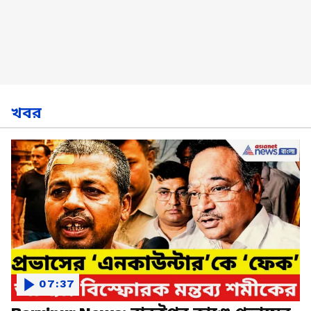
খবর
07:37