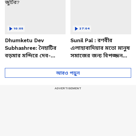
10:05
27:04
Dhumketu Dev
Sunil Pal : রণবীর
Subhashree: নৈহাটির
এলাহাবাদিয়ার মতো মানুষ
বড়মার মন্দিরে দেব-
সমাজের জন্য বিপজ্জনক :
শুভশ্রী, ধূমকেতু নিয়ে কী
সুনীল পাল
মানত এই জুটির?
আরও পড়ুন