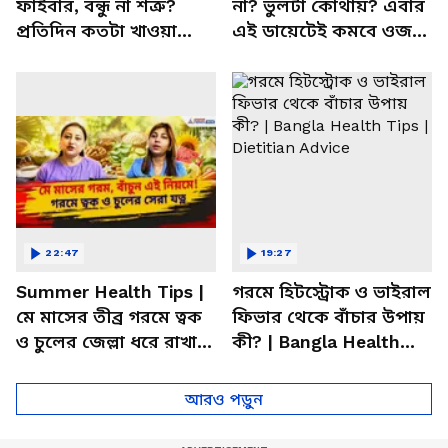
ফাইবার, বন্ধু না শত্রু?
না? ভুলটা কোথায়? এবার
প্রতিদিন কতটা খাওয়া
এই ডায়েটেই কমবে ওজন!
উচিত জানেন? | Bangla
| Summer Weight Gain
Health Tips
Problem | Diet
22:47
19:27
Summer Health Tips |
গরমে হিটস্ট্রোক ও ভাইরাল
মে মাসের তীব্র গরমে ত্বক
ফিভার থেকে বাঁচার উপায়
ও চুলের জেল্লা ধরে রাখার
কী? | Bangla Health
ম্যাজিক উপায়!
Tips | Dietitian Advice
আরও পড়ুন