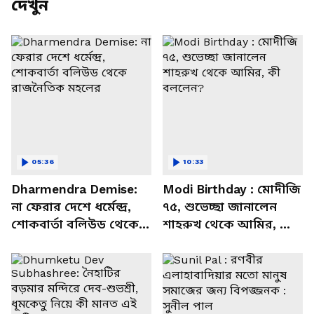
দেখুন
05:36
10:33
Dharmendra Demise:
Modi Birthday : মোদীজি
না ফেরার দেশে ধর্মেন্দ্র,
৭৫, শুভেচ্ছা জানালেন
শোকবার্তা বলিউড থেকে
শাহরুখ থেকে আমির, কী
রাজনৈতিক মহলের
বললেন?