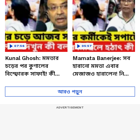
07:56
05:57
Kunal Ghosh: মমতার
Mamata Banerjee: সব
চড়ের পর কুণালের
হারানো মমতা এবার
বিস্ফোরক সাফাই! কী
মেজাজও হারালেন! নিজের
বললেন তৃণমূল মুখপাত্র?
কর্মীকেই সপাটে চড়
আরও পড়ুন