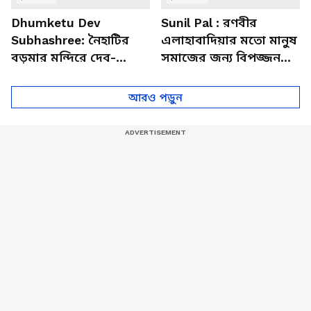
Dhumketu Dev
Sunil Pal : রণবীর
Subhashree: নৈহাটির
এলাহাবাদিয়ার মতো মানুষ
বড়মার মন্দিরে দেব-
সমাজের জন্য বিপজ্জনক :
শুভশ্রী, ধূমকেতু নিয়ে কী
সুনীল পাল
মানত এই জুটির?
আরও পড়ুন