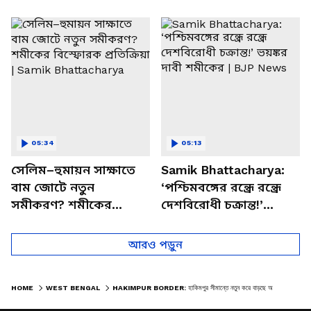
পাচার, বাসন্তীতে স্কুল
মমতার না আসার কারণ
চত্বরে তাণ্ডব
খোলসা করলেন শুভেন্দু
05:34
05:13
সেলিম–হুমায়ন সাক্ষাতে
Samik Bhattacharya:
বাম জোটে নতুন
‘পশ্চিমবঙ্গের রন্ধ্রে রন্ধ্রে
সমীকরণ? শমীকের
দেশবিরোধী চক্রান্ত!’
বিস্ফোরক প্রতিক্রিয়া |
ভয়ঙ্কর দাবী শমীকের |
Samik Bhattacharya
BJP News
আরও পড়ুন
HOME
WEST BENGAL
HAKIMPUR BORDER: হাকিমপুর সীমান্তে নতুন করে বাড়ছে অবৈধ বাংলাদেশিদের ভিড়! কী চলছে সেখানে?