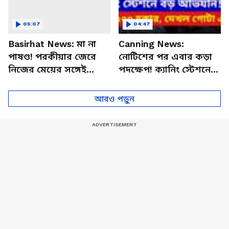
05:07
04:47
Basirhat News: মা না
Canning News:
পাষণ্ড! পরকীয়ার জেরে
নোটিশের পর এবার কড়া
নিজের মেয়ের সঙ্গেই
পদক্ষেপ! ক্যানিং স্টেশনে
এইরকম করল, দেখলে
হকার উচ্ছেদে রেলের বড়
শিউরে উঠবেন
অ্যাকশন
আরও পড়ুন