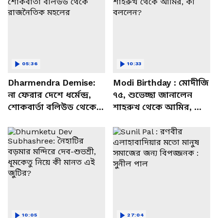
05:36
10:33
Dharmendra Demise:
Modi Birthday : মোদীজি
না ফেরার দেশে ধর্মেন্দ্র,
৭৫, শুভেচ্ছা জানালেন
শোকবার্তা বলিউড থেকে
শাহরুখ থেকে আমির, কী
রাজনৈতিক মহলের
বললেন?
10:05
27:04