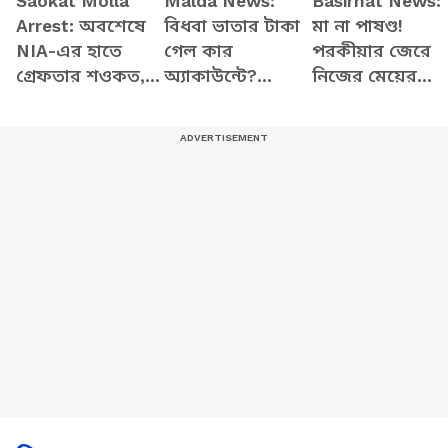
Saokat Molla
Malda News:
Basirhat News:
Arrest: অবশেষে
বিধবা ভাতার টাকা
মা না পাষণ্ড!
NIA-এর হাতে
গেল কার
পরকীয়ার জেরে
গ্রেফতার শওকত,
অ্যাকাউন্টে?
নিজের মেয়ের
ছক ছিল কি
মালদায় সামনে এল
সঙ্গেই এইরকম
বাংলাদেশ
চাঞ্চল্যকর দুর্নীতির
করল, দেখলে
পালানোর?
অভিযোগ
শিউরে উঠবেন