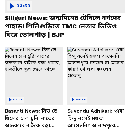
03:59
Siliguri News: জন্মদিনের টেবিলে নগদের
পাহাড়! শিলিগুড়িতে TMC নেতার ভিডিও
ঘিরে তোলপাড় | BJP
07:21
08:28
Basanti News: মিড ডে
Suvendu Adhikari: ‘এরা
মিলের চাল চুরি! রাতের
হিন্দু বলেই মমতা
অন্ধকারে বাইকে বস্তা
আসেননি!’ আনন্দপুরে