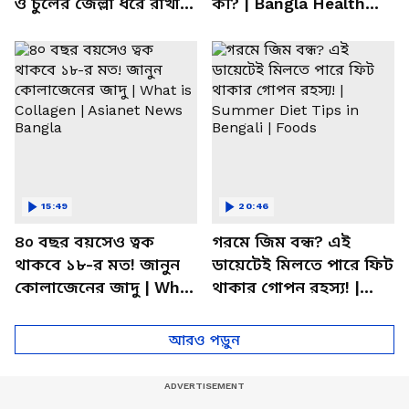
ও চুলের জেল্লা ধরে রাখার
কী? | Bangla Health
ম্যাজিক উপায়!
Tips | Dietitian Advice
15:49
20:46
৪০ বছর বয়সেও ত্বক
গরমে জিম বন্ধ? এই
থাকবে ১৮-র মত! জানুন
ডায়েটেই মিলতে পারে ফিট
কোলাজেনের জাদু | What
থাকার গোপন রহস্য! |
is Collagen | Asianet
Summer Diet Tips in
News Bangla
Bengali | Foods
আরও পড়ুন