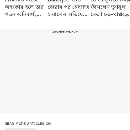
অহংকার হলে তার
জেরার পর মেজাজ
ফাঁসলেন তৃণমূল
পতন অনিবার্য',
হারালেন অভিষেক?
নেতা! চড়-থাপ্পড়ে
অভিষেককে ধুয়ে যা
অমিত শাহকে টেনে
পর পুলিশের হাতে
বললেন সৌমিত্র খাঁ
করলেন তীব্র কটাক্ষ
তুলে দিলেন
স্থানীয়রা
READ MORE ARTICLES ON