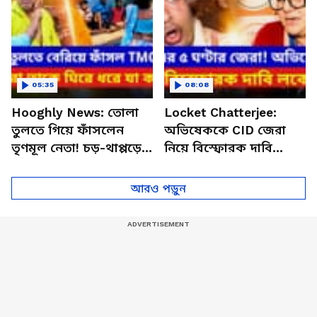
05:35
08:08
Hooghly News: তোলা
Locket Chatterjee:
তুলতে গিয়ে ফাঁসলেন
অভিষেককে CID জেরা
তৃণমূল নেতা! চড়-থাপ্পড়ের
নিয়ে বিস্ফোরক দাবি
পর পুলিশের হাতে তুলে
লকেটের! কল্যাণের মন্তব্যে
দিলেন স্থানীয়রা
বড় কথা
আরও পড়ুন