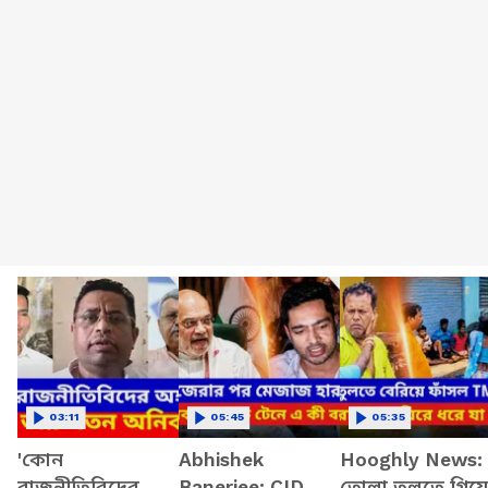
03:11
05:45
05:35
'কোন
Abhishek
Hooghly News:
রাজনীতিবিদের
Banerjee: CID
তোলা তুলতে গিয়