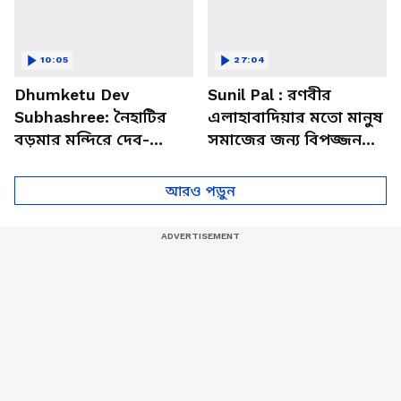
10:05
27:04
Dhumketu Dev
Sunil Pal : রণবীর
Subhashree: নৈহাটির
এলাহাবাদিয়ার মতো মানুষ
বড়মার মন্দিরে দেব-
সমাজের জন্য বিপজ্জনক :
শুভশ্রী, ধূমকেতু নিয়ে কী
সুনীল পাল
মানত এই জুটির?
আরও পড়ুন