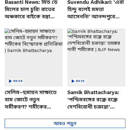
Basanti News: মিড ডে
Suvendu Adhikari: ‘এরা
মিলের চাল চুরি! রাতের
হিন্দু বলেই মমতা
অন্ধকারে বাইকে বস্তা
আসেননি!’ আনন্দপুরে
পাচার, বাসন্তীতে স্কুল
মমতার না আসার কারণ
চত্বরে তাণ্ডব
খোলসা করলেন শুভেন্দু
05:34
05:13
সেলিম–হুমায়ন সাক্ষাতে
Samik Bhattacharya:
বাম জোটে নতুন
‘পশ্চিমবঙ্গের রন্ধ্রে রন্ধ্রে
সমীকরণ? শমীকের
দেশবিরোধী চক্রান্ত!’
বিস্ফোরক প্রতিক্রিয়া |
ভয়ঙ্কর দাবী শমীকের |
Samik Bhattacharya
BJP News
আরও পড়ুন