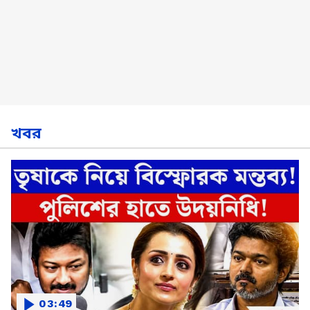
খবর
03:49