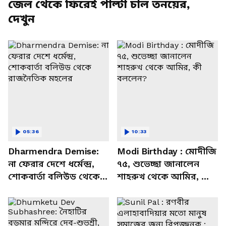
জেল থেকে ফিরেই পাল্টা চাল তনয়ের,
দেখুন
05:36
10:33
Dharmendra Demise:
Modi Birthday : মোদীজি
না ফেরার দেশে ধর্মেন্দ্র,
৭৫, শুভেচ্ছা জানালেন
শোকবার্তা বলিউড থেকে
শাহরুখ থেকে আমির, কী
রাজনৈতিক মহলের
বললেন?