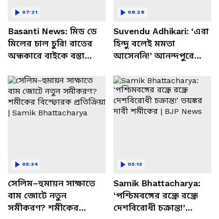
07:21
08:28
Basanti News: মিড ডে
Suvendu Adhikari: ‘এরা
মিলের চাল চুরি! রাতের
হিন্দু বলেই মমতা
অন্ধকারে বাইকে বস্তা
আসেননি!’ আনন্দপুরে
পাচার, বাসন্তীতে স্কুল
মমতার না আসার কারণ
চত্বরে তাণ্ডব
খোলসা করলেন শুভেন্দু
05:34
05:13
সেলিম–হুমায়ন সাক্ষাতে
Samik Bhattacharya:
বাম জোটে নতুন
‘পশ্চিমবঙ্গের রন্ধ্রে রন্ধ্রে
সমীকরণ? শমীকের
দেশবিরোধী চক্রান্ত!’