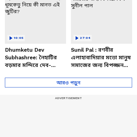
10:05
27:04
Dhumketu Dev
Sunil Pal : রণবীর
Subhashree: নৈহাটির
এলাহাবাদিয়ার মতো মানুষ
বড়মার মন্দিরে দেব-
সমাজের জন্য বিপজ্জনক :
শুভশ্রী, ধূমকেতু নিয়ে কী
সুনীল পাল
মানত এই জুটির?
আরও পড়ুন