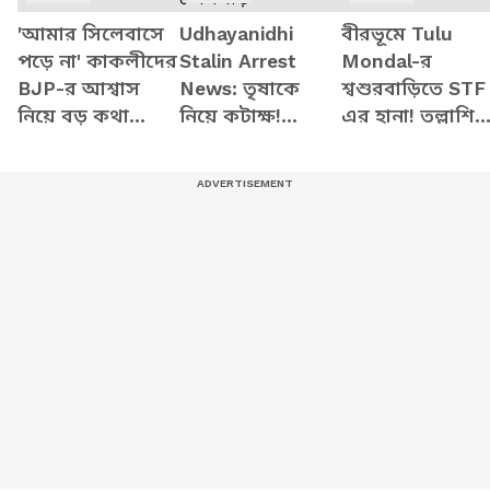
'আমার সিলেবাসে
Udhayanidhi
বীরভূমে Tulu
পড়ে না' কাকলীদের
Stalin Arrest
Mondal-র
BJP-র আশ্বাস
News: তৃষাকে
শ্বশুরবাড়িতে STF
নিয়ে বড় কথা
নিয়ে কটাক্ষ!
এর হানা! তল্লাশিত
বললেন Shamik
গ্রেফতার উদয়নিধি
চাঞ্চল্য
Bhattacharya
স্ট্যালিন! তামিল
রাজনীতিতে
তোলপাড়