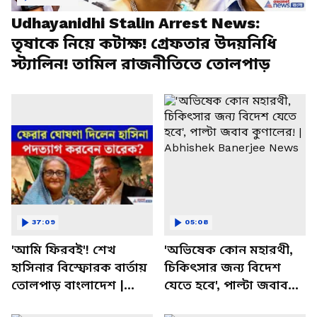
Udhayanidhi Stalin Arrest News:
তৃষাকে নিয়ে কটাক্ষ! গ্রেফতার উদয়নিধি
স্ট্যালিন! তামিল রাজনীতিতে তোলপাড়
37:09
05:08
'আমি ফিরবই'! শেখ
'অভিষেক কোন মহারথী,
হাসিনার বিস্ফোরক বার্তায়
চিকিৎসার জন্য বিদেশ
তোলপাড় বাংলাদেশ |
যেতে হবে', পাল্টা জবাব
Sheikh Hasina |
কুণালের! | Abhishek