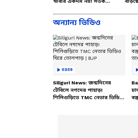
খাবার একদম নয়! সতর্ক
বাড়ছ
করলেন পুষ্টিবিদ
জানা
অন্যান্য ভিডিও
03:59
Siliguri News: জন্মদিনের
Ba
টেবিলে নগদের পাহাড়!
চা
শিলিগুড়িতে TMC নেতার ভিডিও
বস্
ঘিরে তোলপাড় | BJP
তাণ