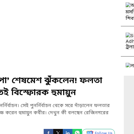
্পা’ শেষমেশ ঝুঁকলেন! ফলতা
েই বিস্ফোরক হুমায়ুন
নির্বাচন। সেই পুনর্নির্বাচন থেকে সরে দাঁড়ালেন ফলতার
কটাক্ষ করেন হুমায়ুন কবীর। দেখুন কী বলছেন রেজিনগরের
Follow Us