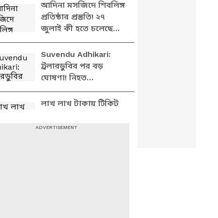
আদিনা মসজিদে শিবলিঙ্গ
প্রতিষ্ঠার প্রস্তুতি! ২৭
জুলাই কী হতে চলেছে
মালদায়?
Suvendu Adhikari:
ট্রলারডুবির পর বড়
ঘোষণা! নিহত
মৎস্যজীবীদের পরিবারকে
কী দিলেন মুখ্যমন্ত্রী?
লাখ লাখ টাকায় টিকিট
কিনে পঞ্চায়েত দুর্নীতির
দিন শেষ, বিধানসভা
কাঁপিয়ে দিলেন দিলীপ
এই চোরগুলো এখন বড়
বড় কথা বলছে?
কালীঘাট TMC
বিধায়কদের থামিয়ে ঝড়
তরুণজ্যোতির
এবার 'আজাদি' স্লোগান
দিলেই চলবে 'মার'!