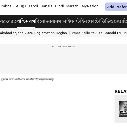
Prabha
Telugu
Tamil
Bangla
Hindi
Marathi
MyNation
Add Prefer
খবর
ভারত
পশ্চিমবঙ্গ
বিনোদন
ব্যবসা
লাইফ স্টাইল
ফোটো
ভিডিও
জ্যোত
akshmi Yojana 2026 Registration Begins
Veda Zelio Yakuza Komaki EV U
কলেন! ফলতা ভোট থেকে সরে দাঁড়াতেই বিস্ফোরক হুমায়ুন
RELA
NO