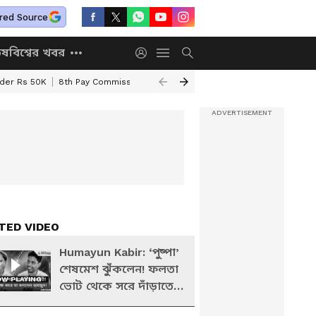
red Source
িষ
বিশ্বের খবর
nder Rs 50K
8th Pay Commission
Chhatravriti Yojana
WB Annapurna Yo
TED VIDEO
Humayun Kabir: ‘পুষ্পা’
শেষমেশ ঝুঁকলেন! ফলতা
W PLAYING
ভোট থেকে সরে দাঁড়াতেই
বিস্ফোরক হুমায়ুন