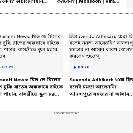
ে কেন? ডায়াটেশিয়ান
করবেন? | Monsoon | Vira
লেন আসল কারণ
Fever | Cough
07:21
08:28
santi News: মিড ডে মিলের
Suvendu Adhikari: ‘এরা হিন্দ
ল চুরি! রাতের অন্ধকারে বাইকে
বলেই মমতা আসেননি!’
তা পাচার, বাসন্তীতে স্কুল চত্বরে
আনন্দপুরে মমতার না আসার
্ডব
কারণ খোলসা করলেন শুভেন্দু