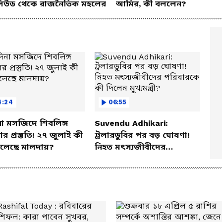
িউড থেকে রাজনৈতিক মহলের
আমির, কী বললেন?
4:24
06:55
া মসজিদে শিবলিঙ্গ
Suvendu Adhikari:
্ঠার প্রস্তুতি! ২৭ জুলাই কী
ট্রলারডুবির পর বড় ঘোষণা!
চলেছে মালদায়?
নিহত মৎস্যজীবীদের
পরিবারকে কী দিলেন
মুখ্যমন্ত্রী?