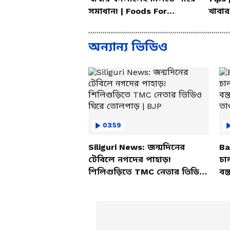
সমাধান! | Foods For
খাবার
Mental Health
করলেন
অন্যান্য ভিডিও
03:59
Siliguri News: জন্মদিনের
Ba
টেবিলে নগদের পাহাড়!
চা
শিলিগুড়িতে TMC নেতার ভিডিও
বস্
ঘিরে তোলপাড় | BJP
তাণ