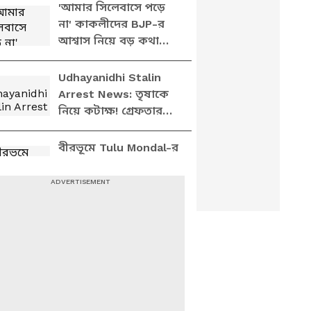
'আমার সিলেবাসে পড়ে
না' কাকলীদের BJP-র
আশ্বাস নিয়ে বড় কথা
বললেন Shamik
Bhattacharya
Udhayanidhi Stalin
Arrest News: তৃষাকে
নিয়ে কটাক্ষ! গ্রেফতার
উদয়নিধি স্ট্যালিন! তামিল
রাজনীতিতে তোলপাড়
বীরভূমে Tulu Mondal-র
শ্বশুরবাড়িতে STF এর
হানা! তল্লাশিতে চাঞ্চল্য
Purba Bardhaman:
গলসিতে তৃণমূলের দুই
প্রাক্তন নেতার গ্রেপ্তার!
থানার সামনেই উঠল
'চোর চোর' স্লোগান
অক্টোবরে ফের
কলকাতায় আসব,