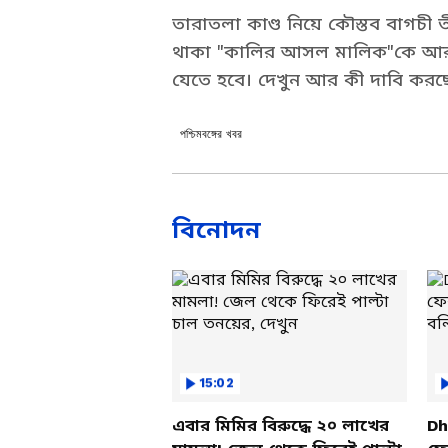
তারাতলা কাণ্ড নিয়ে কৌস্তব বাগচী 
থাকা "কালির আসল মালিক"কে আর রক
যেতে হবে। দেখুন আর কী দাবি করছ
পশ্চিমবঙ্গের খবর
বিনোদন
15:02
এবার মিমির বিরুদ্ধে ২০ লাখের
Dh