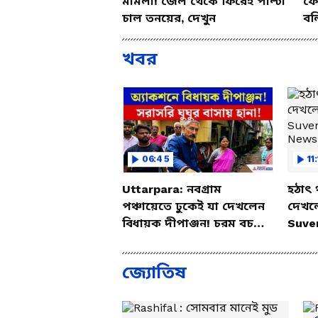
মামলা! জেল থেকে ফিরেই পাল্টা
ফের
চাল তনয়ের, দেখুন
বল
খবর
06:45
11
Uttarpara: নবগ্রাম
হঠাৎ 
পঞ্চায়েতে ঢুকেই যা দেখলেন
দেখলেন
বিধায়ক দীপাঞ্জন! চরম বচসা |
Suven
Dipanjan Chakraborty
Bang
জ্যোতিষ