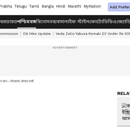
Prabha
Telugu
Tamil
Bangla
Hindi
Marathi
MyNation
Add Prefer
খবর
ভারত
পশ্চিমবঙ্গ
বিনোদন
ব্যবসা
লাইফ স্টাইল
ফোটো
ভিডিও
জ্যোত
Commission
DA Hike Update
Veda Zelio Yakuza Komaki EV Under Rs 50
লে যাবে'— বিস্ফোরক কৌস্তব বাগচী
RELA
NO