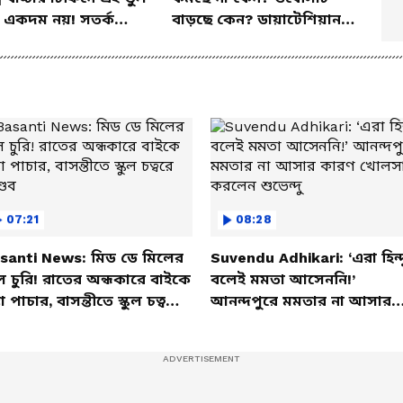
 একদম নয়! সতর্ক
বাড়ছে কেন? ডায়াটেশিয়ান
 পুষ্টিবিদ
জানালেন আসল কারণ
07:21
08:28
santi News: মিড ডে মিলের
Suvendu Adhikari: ‘এরা হিন্দ
ল চুরি! রাতের অন্ধকারে বাইকে
বলেই মমতা আসেননি!’
তা পাচার, বাসন্তীতে স্কুল চত্বরে
আনন্দপুরে মমতার না আসার
্ডব
কারণ খোলসা করলেন শুভেন্দু