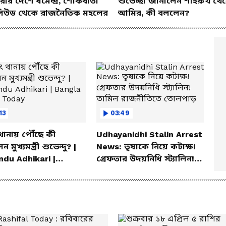
ার দেশে ধর্মেন্দ্র, শোকবার্তা
শুভেচ্ছা জানালেন শাহরুখ থে
িউড থেকে রাজনৈতিক মহলের
আমির, কী বললেন?
:13
03:49
থানায় পৌঁছে কী
Udhayanidhi Stalin Arrest
 মুখ্যমন্ত্রী শুভেন্দু? |
News: তৃষাকে নিয়ে কটাক্ষ!
du Adhikari |
গ্রেফতার উদয়নিধি স্ট্যালিন!
la News Today
তামিল রাজনীতিতে তোলপাড়