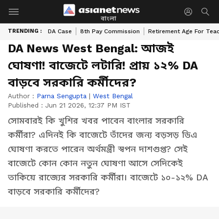
বাংলা
TRENDING :
DA Case
8th Pay Commission
Retirement Age For Tea
DA News West Bengal: আজই
ঘোষণা! বাজেটে লটারি! প্রায় ১২% DA
বাড়বে সরকারি কর্মীদের?
Author :
Parna Sengupta
|
West Bengal
Published :
Jun 21 2026, 12:37 PM IST
সোমবারই কি খুশির খবর পাবেন বাংলার সরকারি
কর্মীরা? এদিনই কি বাজেটে তাঁদের জন্য বড়সড় ডিএ
ঘোষণা করতে পারেন অর্থমন্ত্রী স্বপন দাশগুপ্ত? সেই
বাজেটে কোন কোন নতুন ঘোষণা আসে সেদিকেই
তাকিয়ে রাজ্যের সরকারি কর্মীরা। বাজেটে ১০-১২% DA
বাড়বে সরকারি কর্মীদের?