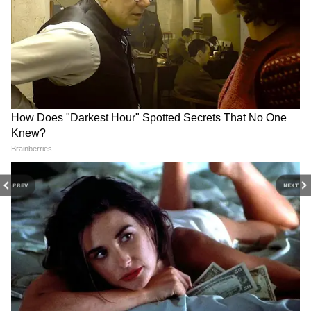
DOWNLOAD APP
RECOMMENDED STORIES
PREV
NEXT
DA Hike: বাজেটে বড় চমক!
Calcutta High Court :
সোমবার ১০-১২% ডিএ বৃদ্ধির
সোনালী বিবিকে দেশে ফেরানো
ঘোষণা করতে পারেন স্বপন
থেকে প্রাথমিকের চাকরি বাতিল
দাশগুপ্ত
মামলা, কলকাতা হাইকোর্টের
প্রধান বিচারপতি হচ্ছেন কে?
আর জি করের ঘটনার প্রতিবাদে নবান্ন অভিযান