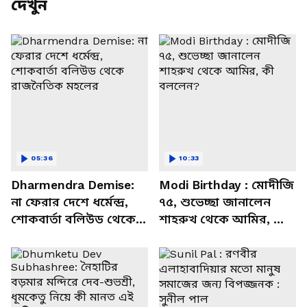
দেখুন
05:36
10:33
Dharmendra Demise:
Modi Birthday : মোদীজি
না ফেরার দেশে ধর্মেন্দ্র,
৭৫, শুভেচ্ছা জানালেন
শোকবার্তা বলিউড থেকে
শাহরুখ থেকে আমির, কী
রাজনৈতিক মহলের
বললেন?