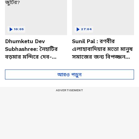
10:05
27:04
Dhumketu Dev
Sunil Pal : রণবীর
Subhashree: নৈহাটির
এলাহাবাদিয়ার মতো মানুষ
বড়মার মন্দিরে দেব-
সমাজের জন্য বিপজ্জনক :
শুভশ্রী, ধূমকেতু নিয়ে কী
সুনীল পাল
মানত এই জুটির?
আরও পড়ুন