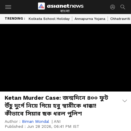
বাংলা
TRENDING :
Kolkata School Holiday
Annapurna Yojana
Chhatravriti
Ketan Murder Case: জন্মদিনে ৪০০ ফুট
উঁচু দুর্গে নিয়ে গিয়ে হবু স্বামীকে ধাক্কা!
কীভাবে সিয়ার ছক ধরল পুলিশ
Author :
Biman Mondal
|
ANI
Published :
Jun 28 2026, 06:41 PM IST