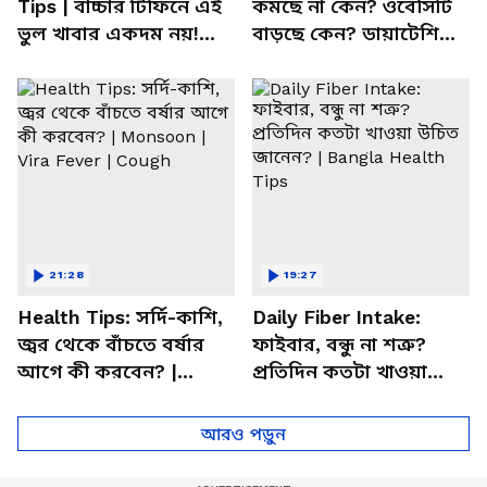
Tips | বাচ্চার টিফিনে এই
কমছে না কেন? ওবেসিটি
ভুল খাবার একদম নয়!
বাড়ছে কেন? ডায়াটেশিয়ান
সতর্ক করলেন পুষ্টিবিদ
জানালেন আসল কারণ
21:28
19:27
Health Tips: সর্দি-কাশি,
Daily Fiber Intake:
জ্বর থেকে বাঁচতে বর্ষার
ফাইবার, বন্ধু না শত্রু?
আগে কী করবেন? |
প্রতিদিন কতটা খাওয়া
Monsoon | Vira Fever |
উচিত জানেন? | Bangla
Cough
Health Tips
আরও পড়ুন