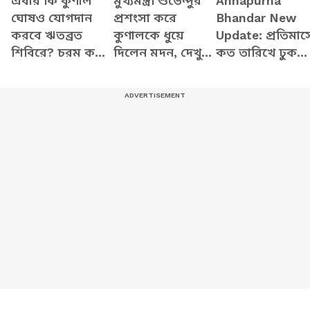
এবার কি কুণাল
মুখ্যমন্ত্রী শুভেন্দুর
Annapurna
ঘোষও যোগদান
প্রশংসা করে
Bhandar New
করবে ঋতব্রত
কুণালকে ধুয়ে
Update: প্রতিমাস
শিবিরে? চরম কথা
দিলেন মদন, দেখুন
কত তারিখে ঢুকবে
ফাঁস খোদ ঋতব্রতর
কী বলছেন
অন্নপূর্ণার ৩ হাজা
টাকা? স্পষ্ট করল
মুখ্যমন্ত্রী শুভেন্দু