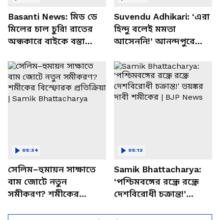
Basanti News: মিড ডে
Suvendu Adhikari: ‘এরা
মিলের চাল চুরি! রাতের
হিন্দু বলেই মমতা
অন্ধকারে বাইকে বস্তা
আসেননি!’ আনন্দপুরে
পাচার, বাসন্তীতে স্কুল
মমতার না আসার কারণ
চত্বরে তাণ্ডব
খোলসা করলেন শুভেন্দু
05:34
05:13
সেলিম–হুমায়ন সাক্ষাতে
Samik Bhattacharya:
বাম জোটে নতুন
‘পশ্চিমবঙ্গের রন্ধ্রে রন্ধ্রে
সমীকরণ? শমীকের
দেশবিরোধী চক্রান্ত!’
বিস্ফোরক প্রতিক্রিয়া |
ভয়ঙ্কর দাবী শমীকের |
Samik Bhattacharya
BJP News