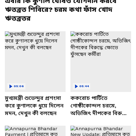
এবার কি কুণাল ঘোষও যোগদান করবে
ঋতব্রত শিবিরে? চরম কথা ফাঁস খোদ
ঋতব্রতর
05:06
05:44
মুখ্যমন্ত্রী শুভেন্দুর প্রশংসা
ককরোচ পার্টিতে
করে কুণালকে ধুয়ে দিলেন
গোষ্ঠীকোন্দল চরমে,
মদন, দেখুন কী বলছেন
অভিজিৎ দীপকের বিরুদ্ধে
ক্ষোভে ফুঁসছেন কর্মীরা