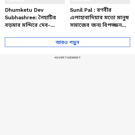
Dhumketu Dev
Sunil Pal : রণবীর
Subhashree: নৈহাটির
এলাহাবাদিয়ার মতো মানুষ
বড়মার মন্দিরে দেব-
সমাজের জন্য বিপজ্জনক :
শুভশ্রী, ধূমকেতু নিয়ে কী
সুনীল পাল
মানত এই জুটির?
আরও পড়ুন