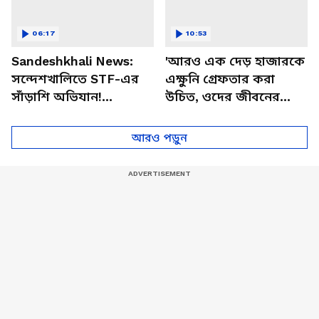
06:17
10:53
Sandeshkhali News:
'আরও এক দেড় হাজারকে
সন্দেশখালিতে STF-এর
এক্ষুনি গ্রেফতার করা
সাঁড়াশি অভিযান!
উচিত, ওদের জীবনের
শাহজাহান ঘনিষ্ঠদের
স্বার্থে'- দিলীপ ঘোষ
বাড়িতে একে একে হানা
আরও পড়ুন