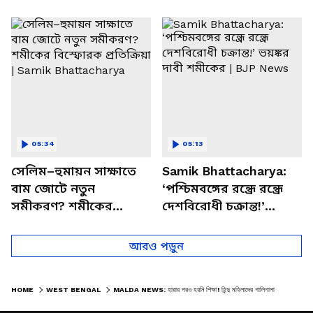
পাচার, বাসন্তীতে স্কুল
মমতার না আসার কারণ
চত্বরে তাণ্ডব
খোলসা করলেন শুভেন্দু
05:34
05:13
সেলিম–হুমায়ন সাক্ষাতে
Samik Bhattacharya:
বাম জোটে নতুন
‘পশ্চিমবঙ্গের রন্ধ্রে রন্ধ্রে
সমীকরণ? শমীকের
দেশবিরোধী চক্রান্ত!’
বিস্ফোরক প্রতিক্রিয়া |
ভয়ঙ্কর দাবী শমীকের |
Samik Bhattacharya
BJP News
আরও পড়ুন
HOME
WEST BENGAL
MALDA NEWS: হারার পরও হয়নি শিক্ষা! হিন্দু মহিলাদের গালিগালাজ করতেই যা হল TMC কর্মীর সঙ্গে