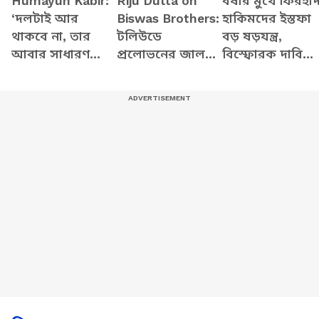
Humayun Kabir:
Riju Dutta on
বর্ষার মুখে ফিরহা
‘দলটাই আর
Biswas Brothers:
হাকিমদের ইস্তফা
থাকবে না, তার
টলিউডে
বড় ষড়যন্ত্র,
আবার সাধারণ
প্রলোভনের জাল
বিস্ফোরক দাবি
সম্পাদক!’
ফেলা বিশ্বাস
অগ্নিমিত্রা পালে
অভিষেককে তীব্র
ব্রাদার্সের বিস্ফোরক
কটাক্ষ হুমায়ুনের
কুকীর্তি ফাঁস ঋজুর