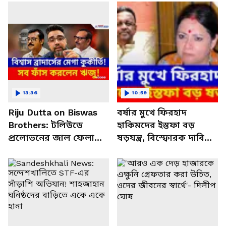
13:36
10:59
Riju Dutta on Biswas
বর্ষার মুখে ফিরহাদ
Brothers: টলিউডে
হাকিমদের ইস্তফা বড়
প্রলোভনের জাল ফেলা
ষড়যন্ত্র, বিস্ফোরক দাবি
বিশ্বাস ব্রাদার্সের বিস্ফোরক
অগ্নিমিত্রা পালে
কুকীর্তি ফাঁস ঋজুর