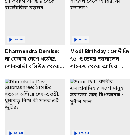
05:36
10:33
Dharmendra Demise:
Modi Birthday : মোদীজি
না ফেরার দেশে ধর্মেন্দ্র,
৭৫, শুভেচ্ছা জানালেন
শোকবার্তা বলিউড থেকে
শাহরুখ থেকে আমির, কী
রাজনৈতিক মহলের
বললেন?
10:05
27:04