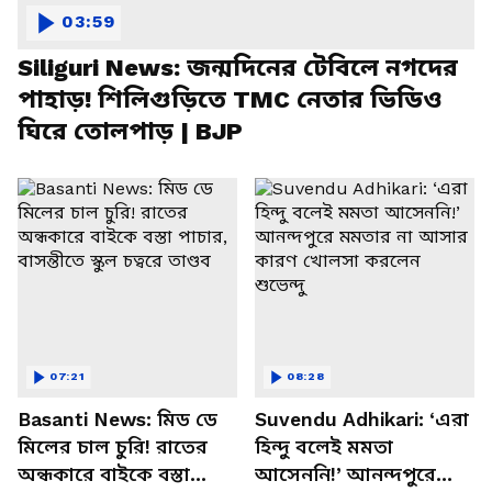
03:59
Siliguri News: জন্মদিনের টেবিলে নগদের
পাহাড়! শিলিগুড়িতে TMC নেতার ভিডিও
ঘিরে তোলপাড় | BJP
07:21
08:28
Basanti News: মিড ডে
Suvendu Adhikari: ‘এরা
মিলের চাল চুরি! রাতের
হিন্দু বলেই মমতা
অন্ধকারে বাইকে বস্তা
আসেননি!’ আনন্দপুরে