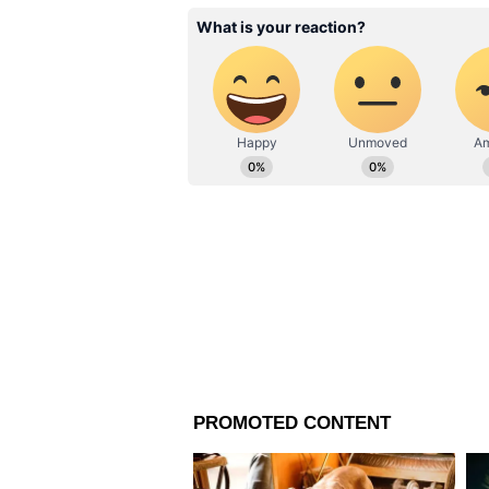
মৌমিতার। দীর্ঘ ৬ বছরে কাজ করেছেন
হার্ডকোর খবর থেকে সফট নিউজ যে ক
সফট স্টোরি, অফবিট খবর করতে।
Related Articles
Donald Trump On Leb
তার জন্যই জেলযাত্রা আ
নেতানিয়াহুর, ইজরায়েলে
প্রধানমন্ত্রীর উপর চটলেন ট্
এদিকে ঘটনায় চাঞ্চল্য বাড়িয়ে দিয়ে
রহমান তিনি স্পষ্ট জানিয়েছেন, "এ
তদন্ত করে দোষীদের বিরুদ্ধে কঠোর ব্
তাৎপর্যপূর্ণ। তিনি আশঙ্কা প্রকাশ ক
এবং পূর্বতন এমএলএ তাজমুল হোসেন 