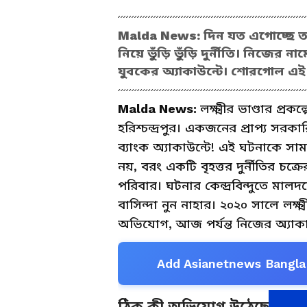
Malda News: দিন যত এগোচ্ছে ততই
নিয়ে ভুঁড়ি ভুঁড়ি দুর্নীতি। নিজের 
যুবকের অ্যাকাউন্টে। শোরগোল এই জ
Malda News:
লক্ষ্মীর ভাণ্ডার প্
হরিশ্চন্দ্রপুর। একজনের প্রাপ্য সর
ব্যাংক অ্যাকাউন্টে! এই ঘটনাকে সা
নয়, বরং একটি বৃহত্তর দুর্নীতির চ
পরিবার। ঘটনার কেন্দ্রবিন্দুতে মালদ
বাসিন্দা নুন নাহার। ২০২০ সালে লক্ষ
অভিযোগ, আজ পর্যন্ত নিজের অ্যাক
Add Asianetnews Bangla 
ঠিক কী অভিযোগ উঠেছে?