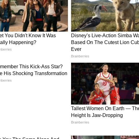
নউতোর আরও তীব্র হয়েছে।
্ন ঘুরছে এটি কি শুধুই প্রশাসনিক গাফিলতি, না কি
গঠিত চক্র? তদন্তের দাবিতে সরব বিরোধীরা। আর
 তাদের প্রাপ্য সরকারি অনুদান আদৌ সঠিক হাতে
ানেট নিউজ বাংলার হোয়াটসঅ্যাপ চ্যানেলে, ক্লিক