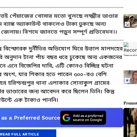
 পেঁয়াজের খোসার মতো খুলছে লক্ষ্মীর ভাণ্ডার
নামে ব্যাঙ্ক অ্যাকাউন্ট থাকলেও টাকা ঢুকছে অন্য
েলায়। বিশদে জানতে পড়ুন সম্পূর্ণ প্রতিবেদন।।
রকল্পে বিস্ফোরক দুর্নীতির অভিযোগ ঘিরে উত্তাল মালদহের
কারি অনুদান টানা পাঁচ বছর ধরে ঢুকেছে অন্য একজনের
মনে এনে বিজেপির দাবি, এটি কোনও বিচ্ছিন্ন ঘটনা
ক্রের অংশ, যার শিকার হতে পারেন ৩০০-রও বেশি
হের হরিশ্চন্দ্রপুর থানা এলাকার সোনাকুল গ্রামের
্মীর ভাণ্ডারের জন্য আবেদন করে ছিলেন তিনি। কিন্তু
াউন্টে এক টাকাও পাননি।
as a Preferred Source
READ FULL ARTICLE