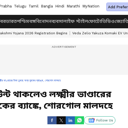
Prabha
Telugu
Tamil
Bangla
Hindi
Marathi
MyNation
Add Prefer
খবর
ভারত
পশ্চিমবঙ্গ
বিনোদন
ব্যবসা
লাইফ স্টাইল
ফোটো
ভিডিও
জ্যোত
akshmi Yojana 2026 Registration Begins
Veda Zelio Yakuza Komaki EV U
মীর ভাণ্ডারের টাকা ঢুকছে অন্য যুবকের ব্যাঙ্কে, শোরগোল মালদহে
উন্ট থাকলেও লক্ষ্মীর ভাণ্ডারের
বকের ব্যাঙ্কে, শোরগোল মালদহে
Follow Us