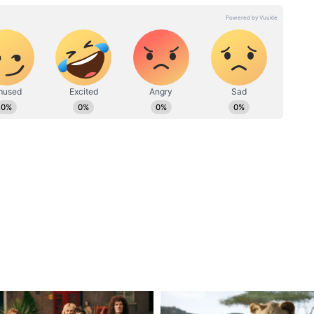
 একাধিক নামী ডিজিটাল ওয়েব পোর্টাল, অডিও ভিজুয়াল চ্যানেলে।
োনও লেখাতেই পারদর্শী। ভালোবাসেন পলিটিক্যাল নিউজ, ক্রাইম,
anon:
Abhishek Banerjee News:
টকেছে
বেআইনি ভাবে নির্মিত হয়নি বাড়ি!
র
এবার হাইকোর্টে অভিষেকের বাবা-
রাম্প
মা
ছেন হরিশ্চন্দ্রপুরের বর্তমান তৃণমূল বিধায়ক মতিবুর
 ধরনের অন্যায় কোনও ভাবেই মেনে নেওয়া হবে না।
যবস্থা নিতে হবে।" শুধু তাই নয়, তাঁর ইঙ্গিত আরও
রেছেন, এই ঘটনার সঙ্গে স্থানীয় প্রশাসনের কিছু অংশ
ঘনিষ্ঠ মহলের ও হরিশ্চন্দ্রপুর বিডিও র যোগ