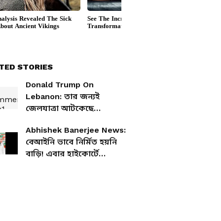
TED STORIES
Donald Trump On
Lebanon: তার জন্যই
জেলযাত্রা আটকেছে
নেতানিয়াহুর, ইজরায়েলের
Abhishek Banerjee News:
প্রধানমন্ত্রীর উপর চটলেন
বেআইনি ভাবে নির্মিত হয়নি
ট্রাম্প
বাড়ি! এবার হাইকোর্টে
অভিষেকের বাবা-মা