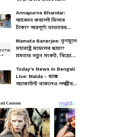
অভিষেকের বাবা-মা
Annapurna Bhandar:
আবেদন করলেই মিলবে
টাকা? অন্নপূর্ণা ভাণ্ডারের
ভেরিফিকেশন নিয়ে এল
Mamata Banerjee: তৃণমূলে
বিরাট আপডেট
মহারাষ্ট্র মডেলের ছায়া?
মমতার নতুন সংকট, বিদ্রোহে
প্রস্তুত ৫০ জন বিধায়ক
Today’s News in Bengali
Live: Malda - ব্যাঙ্ক
অ্যাকাউন্ট থাকলেও লক্ষ্মীর
ভাণ্ডারের টাকা ঢুকছে অন্য
যুবকের ব্যাঙ্কে, শোরগোল
মালদহে