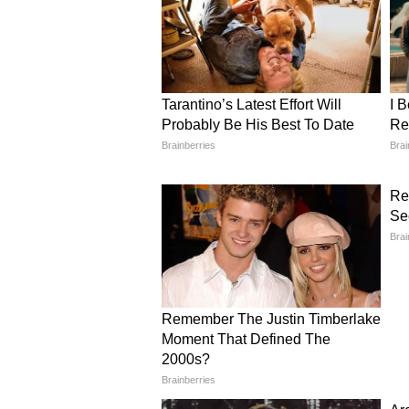
থাকতে পারে। ফলে রাজনৈতিক চাপা
এখন হরিশ্চন্দ্রপুর জুড়ে একটাই প্রশ
সরকারি প্রকল্পের টাকা লুটের সুসং
সাধারণ মানুষের মনে বাড়ছে উদ্বেগ
পৌঁছচ্ছে তো?
আরও খবরের জন্য চোখ রাখুন এশিয়
করুন এখানে।