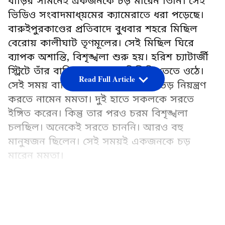
বাড়ির সামনেই একজনকে চড় মারেন তিনি। সেই
ভিডিও সংবাদমাধ্য়মের ক্যামেরাতে ধরা পড়েছে।
বারুইপুরকাণ্ডের প্রতিবাদে বুধবার শহরে মিছিল
বেরোয় কালীঘাট তৃণমূলের। সেই মিছিল ঘিরে
ব্যাপক অশান্তি, বিশৃঙ্খলা শুরু হয়। হরিশ চ্যাটার্জী
স্ট্রিটে তাঁর বাড়ির সামনেও পরিস্থিতি তেতে ওঠে।
Read Full Article
সেই সময় বাড়ি থেকে বেরিয়ে নিজে ভিড় নিয়ন্ত্রণ
করতে নামেন মমতা। দুই হাতে সকলকে সরতে
ইঙ্গিত করেন। কিন্তু তার পরও চরম বিশৃঙ্খলা
চলছিল। অনেকেই সরতে চাননি। আরও বহু
মানুষজন ছিলেন। সেই সময়ই একজনকে চড়
মারেন মমতা।
Add Asianetnews Bangla as a Preferred
Source
LATEST VIDEOS
বারুইপুর-কাণ্ডের প্রতিবাদে দক্ষিণ কলকাতায়