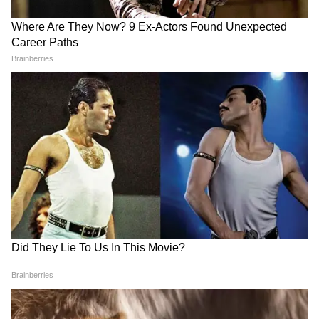
LATEST VIDEOS
Annapurna Bhandar New Update |
অগস্টের কত তারিখ থেকে ঢুকবে অন্নপূর্ণার
টাকা?
Nandigram: চেন্নাই থেকে ধরা পড়ল মূল
পান্ডা! তারপর যা জানা গেল...| Crime
News | Bangla News