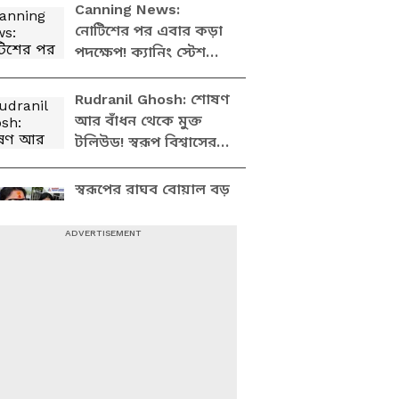
শিউরে উঠবেন
Canning News:
নোটিশের পর এবার কড়া
পদক্ষেপ! ক্যানিং স্টেশনে
হকার উচ্ছেদে রেলের বড়
অ্যাকশন
Rudranil Ghosh: শোষণ
আর বাঁধন থেকে মুক্ত
টলিউড! স্বরূপ বিশ্বাসের
গ্রেফতারি নিয়ে কী
বললেন রুদ্রনীল
স্বরূপের রাঘব বোয়াল বড়
ভাইয়ের জেলের অপেক্ষা,
এবার অরূপ বিশ্বাসের
গারদে ঢোকানোর দাবি
লকেটের
পুরো ফিল্ম ইন্ডাস্ট্রিকে
এরা শুষে শেষ করেছে,
স্বরূপের গ্রেফতারিতে
তোপ দিলীপের
Sajal Ghosh: এবার ওই
বিশ্বাসটাও জেলে পচবে,