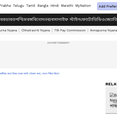
Prabha
Telugu
Tamil
Bangla
Hindi
Marathi
MyNation
Add Prefer
খবর
ভারত
পশ্চিমবঙ্গ
বিনোদন
ব্যবসা
লাইফ স্টাইল
ফোটো
ভিডিও
জ্যোত
rna Yojana
Chhatravriti Yojana
7th Pay Commission
Annapurna Yojan
য়ার জেরে নিজের মেয়ের সঙ্গেই এইরকম করল, দেখলে শিউরে উঠবেন
RELA
NO