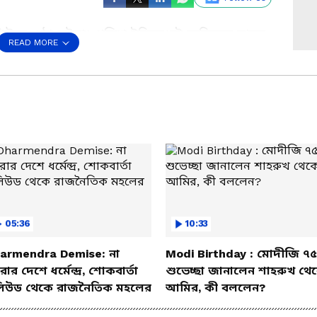
উরে ওঠা ঘটনা। পুলিশ ইতিমধ্যেই অভিযুক্ত মাকে
READ MORE
্তির জেরেই এই ঘটনা ঘটেছে বলে অভিযোগ।
লতে তোলা হবে।
s a Preferred Source
05:36
10:33
armendra Demise: না
Modi Birthday : মোদীজি ৭৫
ার দেশে ধর্মেন্দ্র, শোকবার্তা
শুভেচ্ছা জানালেন শাহরুখ থে
িউড থেকে রাজনৈতিক মহলের
আমির, কী বললেন?