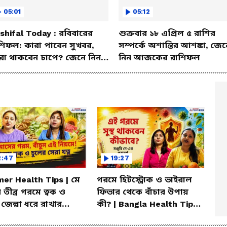
05:01
05:12
shifal Today : রবিবারের
শুক্রবার ১৮ এপ্রিল ৫ রাশির
শিফল: কারা পাবেন সুখবর,
সম্পর্কে অশান্তির আশঙ্কা, জেন
রা থাকবেন চাপে? জেনে নিন
নিন আজকের রাশিফল
শদে
2:47
19:27
er Health Tips | মে
গরমে হিটস্ট্রোক ও ভাইরাল
 তীব্র গরমে ত্বক ও
ফিভার থেকে বাঁচার উপায়
 জেল্লা ধরে রাখার
কী? | Bangla Health Tips |
িক উপায়!
Dietitian Advice