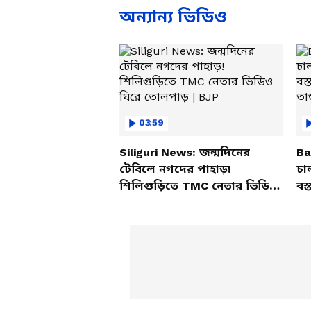
Problem | Diet
অন্যান্য ভিডিও
03:59
Siliguri News: জন্মদিনের
Ba
টেবিলে নগদের পাহাড়!
চা
শিলিগুড়িতে TMC নেতার ভিডিও
বস্
ঘিরে তোলপাড় | BJP
তাণ