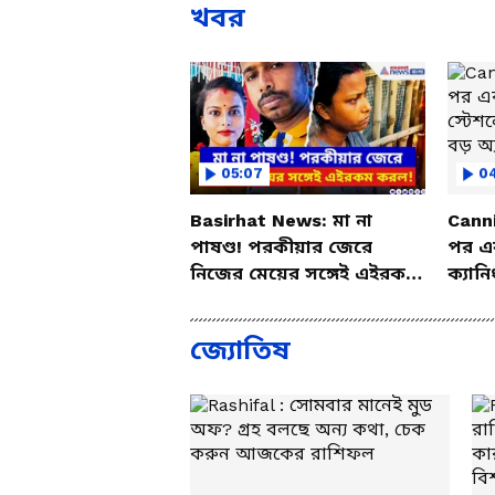
খবর
05:07
0
Basirhat News: মা না
Cann
পাষণ্ড! পরকীয়ার জেরে
পর এব
নিজের মেয়ের সঙ্গেই এইরকম
ক্যান
করল, দেখলে শিউরে উঠবেন
রেলের
জ্যোতিষ