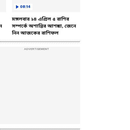
08:14
মঙ্গলবার ১৪ এপ্রিল ৫ রাশির
ে
সম্পর্কে অশান্তির আশঙ্কা, জেনে
নিন আজকের রাশিফল