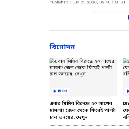
Published :
Jun 05 2026, 09:46 PM IST
উত্তর ২৪ পরগনার বসিরহাটে ঘটল শি
গ্রেফতার করেছে। পারিবারিক অশান
অভিযুক্তকে বসিরহাট মহকুমা আদা
বিনোদন
Add Asianetnews Bangla a
15:02
এবার মিমির বিরুদ্ধে ২০ লাখের
Dh
মামলা! জেল থেকে ফিরেই পাল্টা
ফের
চাল তনয়ের, দেখুন
বল