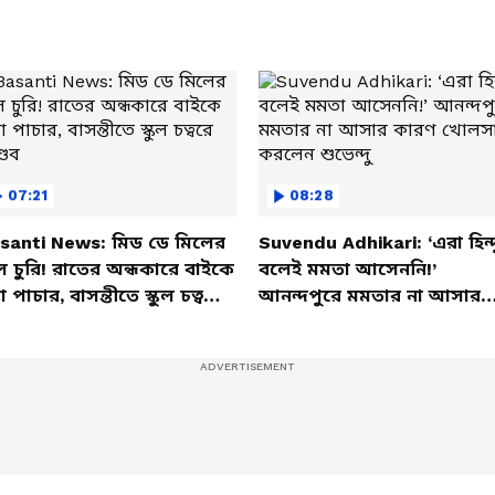
07:21
08:28
santi News: মিড ডে মিলের
Suvendu Adhikari: ‘এরা হিন্দ
ল চুরি! রাতের অন্ধকারে বাইকে
বলেই মমতা আসেননি!’
তা পাচার, বাসন্তীতে স্কুল চত্বরে
আনন্দপুরে মমতার না আসার
্ডব
কারণ খোলসা করলেন শুভেন্দু