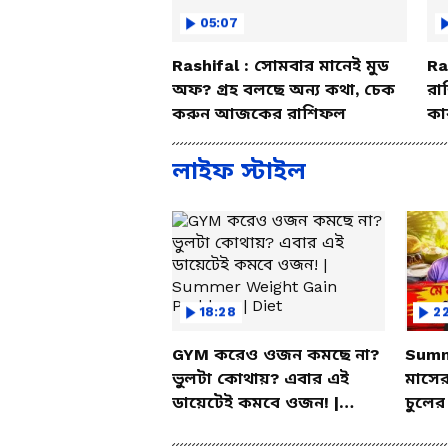
05:07
Rashifal : সোমবার মানেই মুড
Ra
অফ? গ্রহ বলছে অন্য কথা, চেক
রা
করুন আজকের রাশিফল
কা
বি
লাইফ স্টাইল
18:28
2
GYM করেও ওজন কমছে না?
Summ
ভুলটা কোথায়? এবার এই
মাসের
ডায়েটেই কমবে ওজন! |
চুলের
Summer Weight Gain
ম্যাজ