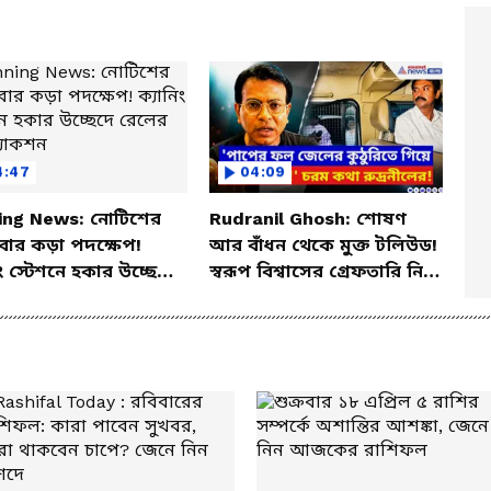
4:47
04:09
ing News: নোটিশের
Rudranil Ghosh: শোষণ
ার কড়া পদক্ষেপ!
আর বাঁধন থেকে মুক্ত টলিউড!
িং স্টেশনে হকার উচ্ছেদে
স্বরূপ বিশ্বাসের গ্রেফতারি নিয়ে
 বড় অ্যাকশন
কী বললেন রুদ্রনীল