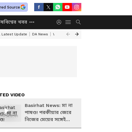
red Source
িষ
বিশ্বের খবর
a Latest Update
DA News
WB Annapurna Yojana New Portal
Annapurn
TED VIDEO
Basirhat News: মা না
পাষণ্ড! পরকীয়ার জেরে
W PLAYING
নিজের মেয়ের সঙ্গেই
এইরকম করল, দেখলে