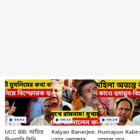
08:52
08:23
06:28
UCC Bill: অভিন্ন
Kalyan Banerjee:
Humayun Kabir
দিওয়ানি বিধি
‘চোর জোচ্চোর
তামান্না খুনে