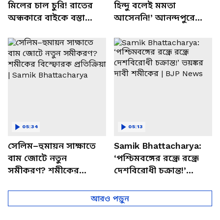
মিলের চাল চুরি! রাতের
হিন্দু বলেই মমতা
অন্ধকারে বাইকে বস্তা
আসেননি!’ আনন্দপুরে
পাচার, বাসন্তীতে স্কুল
মমতার না আসার কারণ
চত্বরে তাণ্ডব
খোলসা করলেন শুভেন্দু
05:34
05:13
সেলিম–হুমায়ন সাক্ষাতে
Samik Bhattacharya:
বাম জোটে নতুন
‘পশ্চিমবঙ্গের রন্ধ্রে রন্ধ্রে
সমীকরণ? শমীকের
দেশবিরোধী চক্রান্ত!’
বিস্ফোরক প্রতিক্রিয়া |
ভয়ঙ্কর দাবী শমীকের |
Samik Bhattacharya
BJP News
আরও পড়ুন