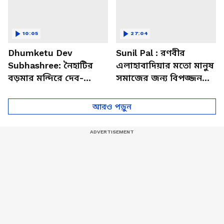
10:05
27:04
Dhumketu Dev
Sunil Pal : রণবীর
Subhashree: নৈহাটির
এলাহাবাদিয়ার মতো মানুষ
বড়মার মন্দিরে দেব-
সমাজের জন্য বিপজ্জনক :
শুভশ্রী, ধূমকেতু নিয়ে কী
সুনীল পাল
মানত এই জুটির?
আরও পড়ুন