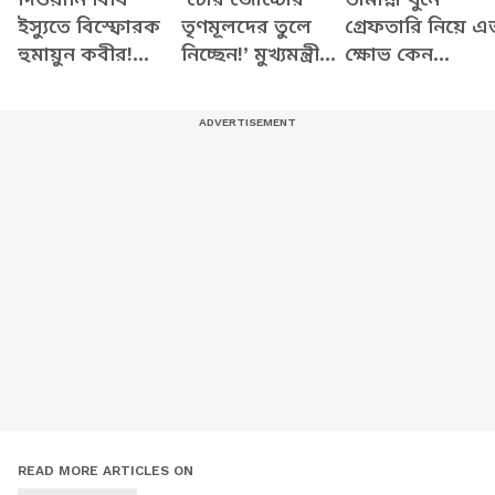
ইস্যুতে বিস্ফোরক
তৃণমূলদের তুলে
গ্রেফতারি নিয়ে এ
হুমায়ুন কবীর!
নিচ্ছেন!’ মুখ্যমন্ত্রীকে
ক্ষোভ কেন
রাজ্যের মুসলিমদের
ধন্যবাদ জানিয়ে যা
হুমায়ুনের?
নিয়ে বড় মন্তব্য
বললেন কল্যাণ
মুখ্যমন্ত্রীকে একি
বললেন!
READ MORE ARTICLES ON