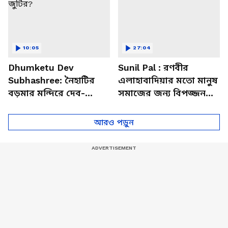
10:05
27:04
Dhumketu Dev
Sunil Pal : রণবীর
Subhashree: নৈহাটির
এলাহাবাদিয়ার মতো মানুষ
বড়মার মন্দিরে দেব-
সমাজের জন্য বিপজ্জনক :
শুভশ্রী, ধূমকেতু নিয়ে কী
সুনীল পাল
মানত এই জুটির?
আরও পড়ুন