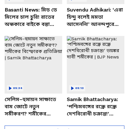
Basanti News: মিড ডে
Suvendu Adhikari: ‘এরা
মিলের চাল চুরি! রাতের
হিন্দু বলেই মমতা
অন্ধকারে বাইকে বস্তা
আসেননি!’ আনন্দপুরে
পাচার, বাসন্তীতে স্কুল
মমতার না আসার কারণ
চত্বরে তাণ্ডব
খোলসা করলেন শুভেন্দু
05:34
05:13
সেলিম–হুমায়ন সাক্ষাতে
Samik Bhattacharya:
বাম জোটে নতুন
‘পশ্চিমবঙ্গের রন্ধ্রে রন্ধ্রে
সমীকরণ? শমীকের
দেশবিরোধী চক্রান্ত!’
বিস্ফোরক প্রতিক্রিয়া |
ভয়ঙ্কর দাবী শমীকের |
Samik Bhattacharya
BJP News