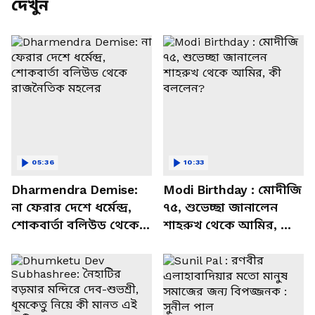
দেখুন
05:36
10:33
Dharmendra Demise:
Modi Birthday : মোদীজি
না ফেরার দেশে ধর্মেন্দ্র,
৭৫, শুভেচ্ছা জানালেন
শোকবার্তা বলিউড থেকে
শাহরুখ থেকে আমির, কী
রাজনৈতিক মহলের
বললেন?