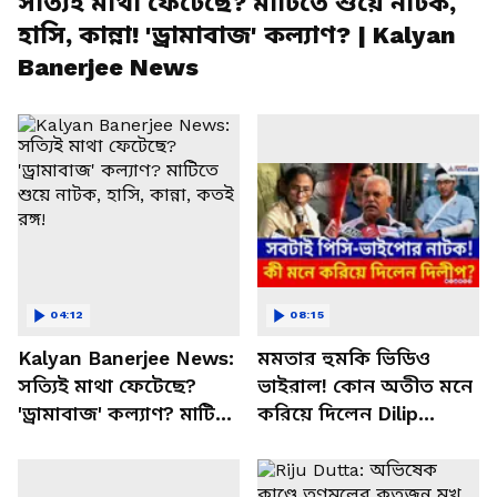
সত্যিই মাথা ফেটেছে? মাটিতে শুয়ে নাটক,
হাসি, কান্না! 'ড্রামাবাজ' কল্যাণ? | Kalyan
Banerjee News
04:12
08:15
Kalyan Banerjee News:
মমতার হুমকি ভিডিও
সত্যিই মাথা ফেটেছে?
ভাইরাল! কোন অতীত মনে
'ড্রামাবাজ' কল্যাণ? মাটিতে
করিয়ে দিলেন Dilip
শুয়ে নাটক, হাসি, কান্না,
Ghosh | Abhishek
কতই রঙ্গ!
Banerjee | Mamata
Banerjee