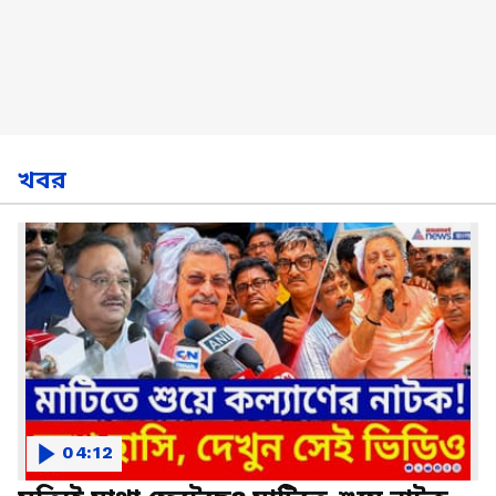
খবর
04:12