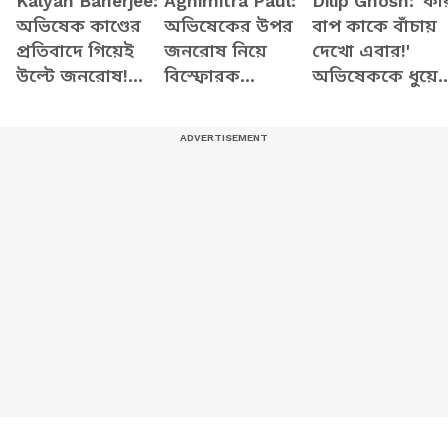
Kalyan Banerjee:
Agnimitra Paul:
Dilip Ghosh: 'কা
অভিষেক কাণ্ডের
অভিষেকের উপর
বাপ কাকে বাঁচায়
প্রতিবাদে গিয়েই
জনরোষ নিয়ে
দেখো এবার!'
উল্টে জনরোষ!
বিস্ফোরক
অভিষেককে ধুয়ে
মাথায় আঘাত খেয়ে
অগ্নিমিত্রা পাল!
চরম কথা দিলীপে
লুটিয়ে পড়লেন
ছাড়লেন না
কল্য়াণ
মমতাকেও