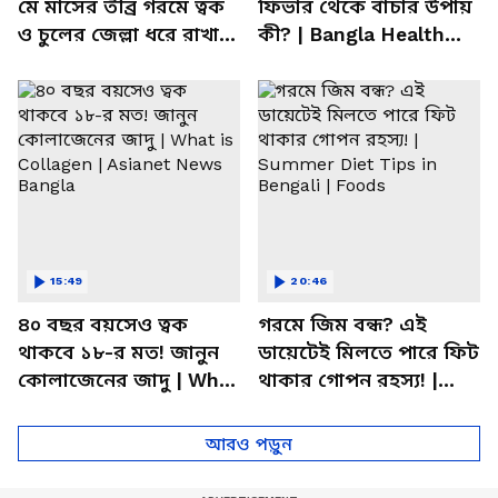
মে মাসের তীব্র গরমে ত্বক
ফিভার থেকে বাঁচার উপায়
ও চুলের জেল্লা ধরে রাখার
কী? | Bangla Health
ম্যাজিক উপায়!
Tips | Dietitian Advice
15:49
20:46
৪০ বছর বয়সেও ত্বক
গরমে জিম বন্ধ? এই
থাকবে ১৮-র মত! জানুন
ডায়েটেই মিলতে পারে ফিট
কোলাজেনের জাদু | What
থাকার গোপন রহস্য! |
is Collagen | Asianet
Summer Diet Tips in
News Bangla
Bengali | Foods
আরও পড়ুন