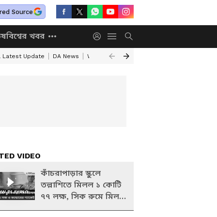
red Source
িষ
বিশ্বের খবর
a Latest Update
DA News
WB Annapurna Yojana New Portal
Annapurn
TED VIDEO
কাঁচরাপাড়ার স্কুলে
তল্লাশিতে মিলল ১ কোটি
W PLAYING
৭৭ লক্ষ, সিক রুমে মিলল
কন্ডোমের প্য়াকেট