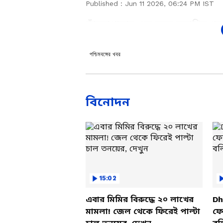
Published :
Jun 11 2026, 06:24 PM IST
কাঁচরাপাড়ার এক স্কুলে তল্লাশির প
অভিযানের পর স্কুলের সিক রুমে মি
টাকা গোনার যন্ত্র নিয়ে যাওয়া হয় স্কু
পশ্চিমবঙ্গের খবর
পরে আরও একটি যন্ত্র নিয়ে যাওয়া 
বিনোদন
Add Asianetnews Bangla a
15:02
এবার মিমির বিরুদ্ধে ২০ লাখের
Dh
মামলা! জেল থেকে ফিরেই পাল্টা
ফের