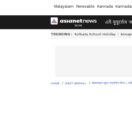
Malayalam
Newsable
Kannada
Kannada
এই মুহূর্তের 
TRENDING :
Kolkata School Holiday
Annapu
কাঁচরাপাড়ার স্কুলে তল্লাশিতে মিলল ১ কো
HOME
WEST BENGAL