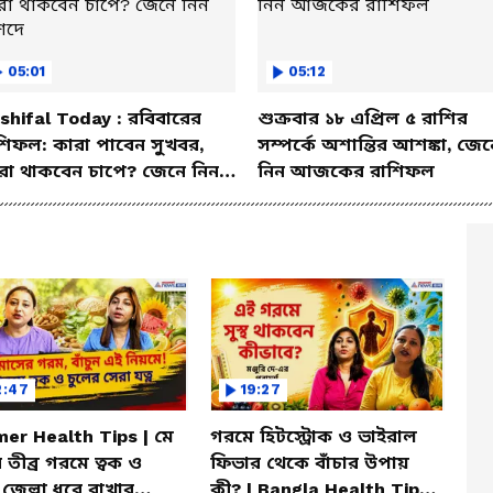
05:01
05:12
shifal Today : রবিবারের
শুক্রবার ১৮ এপ্রিল ৫ রাশির
শিফল: কারা পাবেন সুখবর,
সম্পর্কে অশান্তির আশঙ্কা, জেন
রা থাকবেন চাপে? জেনে নিন
নিন আজকের রাশিফল
শদে
2:47
19:27
er Health Tips | মে
গরমে হিটস্ট্রোক ও ভাইরাল
 তীব্র গরমে ত্বক ও
ফিভার থেকে বাঁচার উপায়
 জেল্লা ধরে রাখার
কী? | Bangla Health Tips |