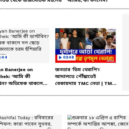
িউড থেকে রাজনৈতিক মহলের
আমির, কী বললেন?
5:44
03:48
an Banerjee on
জনতার 'ডিম থেরাপি'!
shek: 'আমি কী
আদালতে পৌঁছাতেই
টবিন? অভিষেক থাকলে
বেকায়দায় TMC নেতা | TMC
েড়ে দেব' মমতাকে চরম
News | Durgapur | BJP
ারি কল্যাণের!
Protest