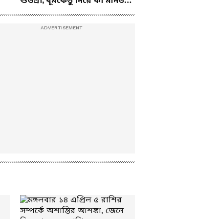
শুভশ্রী, ধূমকেতু নিয়ে কী মানত
তৃণমূলের কী হবে?
এই জুটির?