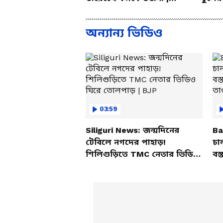
Summer Weight Gain
ম্যাজ
Problem | Diet
অন্যান্য ভিডিও
03:59
Siliguri News: জন্মদিনের
Ba
টেবিলে নগদের পাহাড়!
চা
শিলিগুড়িতে TMC নেতার ভিডিও
বস্
ঘিরে তোলপাড় | BJP
তাণ