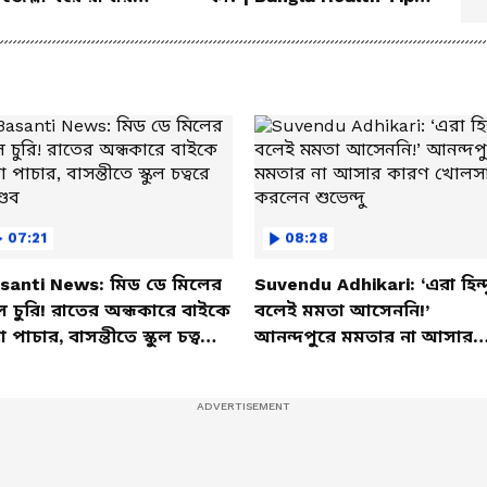
িক উপায়!
Dietitian Advice
07:21
08:28
santi News: মিড ডে মিলের
Suvendu Adhikari: ‘এরা হিন্দ
ল চুরি! রাতের অন্ধকারে বাইকে
বলেই মমতা আসেননি!’
তা পাচার, বাসন্তীতে স্কুল চত্বরে
আনন্দপুরে মমতার না আসার
্ডব
কারণ খোলসা করলেন শুভেন্দু