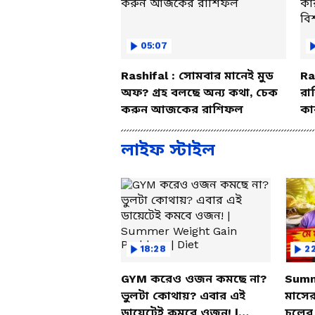
05:07
Rashifal : সোমবার মানেই মুড
Ra
অফ? গ্রহ বলছে অন্য কথা, চেক
রা
করুন আজকের রাশিফল
কা
বি
লাইফ স্টাইল
18:28
2
GYM করেও ওজন কমছে না?
Summ
ভুলটা কোথায়? এবার এই
মাসের
ডায়েটেই কমবে ওজন! |
চুলের