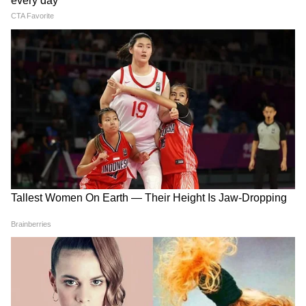
DA Case: ৩ সেপ্টেম্বরের মধ্যেই
Today’s News in Bengali
বকেয়া DA! ৬৫ হাজার সরকারি
Live: DA Case - ৩ সেপ্টেম্বরের
কর্মীর জন্য বড় সুখবর কমিটির
মধ্যেই বকেয়া DA! ৬৫ হাজার
রিপোর্টে
সরকারি কর্মীর জন্য বড় সুখবর
কমিটির রিপোর্টে
WB Weather Update: বঙ্গে
India-Bangladesh Border: চা