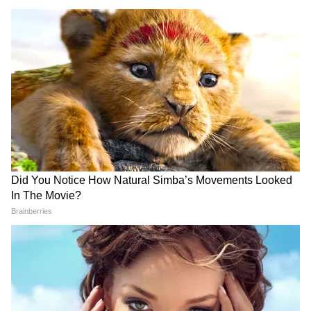
এছাড়া, কলকাতার বেহালায় তাঁর বাসভবনেও
তিনজন নিরাপত্তা আধিকারিক মোতায়েন থাকবেন।
DOWNLOAD APP
West Bengal News (পশ্চিমবঙ্গের খবর): Read In
depth coverage of West Bengal News Today
in Bengali including West Bengal Political,
Education, Crime, Weather and Common