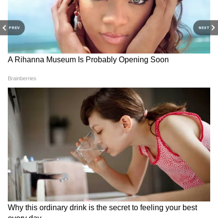
man issues news at Asianet News Bangla.
PREV
NEXT
রাজ্যে সরকার পরিবর্তনের পর থেকেই রাজ্যের
বিভিন্ন নেতানেত্রী থেকে শুরু করে বিশিষ্টজনেদের
নিরাপত্তা নিয়ে পর্যালোচনা চলছে। তৃণমূলের
সর্বভারতীয় সাধারণ সম্পাদক অভিষেক
বন্দ্যোপাধ্যায়ের নিরাপত্তায় কাটছাঁট করা হয়েছে।
একজন সাংসদ হিসাবে তাঁর প্রাপ্য নিরাপত্তাই
পাবেন অভিষেক। তার পরে একে একে অনেক
তৃণমূল নেতা, প্রাক্তন পুলিশ আধিকারিকদের
নিরাপত্তায় কাটছাঁট করে শুভেন্দুর সরকার।
RECOMMENDED STORIES