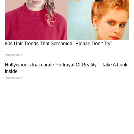
নিম্নচাপের খেলা এখনও বাকি!
চাষিকে অপহরণ করে বাংলাদেশে
কলকাতা-সহ জেলায় জেলায়
নিয়ে যাওয়ার অভিযোগ,
বৃষ্টির সতর্কতা
জলপাইগুড়িতে চাঞ্চল্য
LATEST VIDEOS
Suvendu on Mamata: 'কাদা মাখাবে না
তো কি আপনাকে দেখে ফুল ছুঁড়বে?' চরম
জবাব শুভেন্দুর!
Sumit Roy News: ২ মাস কোথায় লুকিয়ে
ছিলেন? 'রহস্যজনক' জবাব দিলেন সুমিত
রায়!