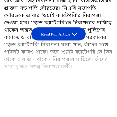
তবে আর সেই নিরাপত্তা থাকছে না বিসিসিআইয়ের
প্রাক্তন সভাপতি সৌরভের। সিএবি সভাপতি
সৌরভকে এ বার ‘ওয়াই ক্যাটেগরি’র নিরাপত্তা
দেওয়া হবে। ‘জ়েড ক্যাটেগরি’তে নিরাপত্তার দায়িত্বে
থাকেন অন্তত ৩৫ জন। তার মধ্যে রাজ্য পুলিশের
Read Full Article
কমান্ডোও থাকেন সুরক্ষা বলয়ে। রাজ্য সরকারের
‘জ়েড ক্যাটেগরি’ নিরাপত্তা যারা পান, তাঁদের সঙ্গে
পাইলট কারও থাকে। তবে ‘ওয়াই ক্যাটেগরি’তে তিন
থেকে চার জন থাকেন নিরাপত্তার দায়িত্বে। তাঁদের
মধ্যে দু’জন সশস্ত্র নিরাপত্তাকর্মী।
২০২৩ সালের মে মাসে ভারতীয় ক্রিকেট দলের
প্রাক্তন অধিনায়ক এবং বিসিসিআই-এর প্রাক্তন
LATEST VIDEOS
সভাপতি সৌরভ গঙ্গোপাধ্যায়ের নিরাপত্তা ব্যবস্থা
উন্নত করার সিদ্ধান্ত নেয়। 'Y' ক্যাটাগরির নিরাপত্তার
পদলে 'Z' ক্যাটাগরিতে উন্নীত করা হয়। ১৬ মে
রাজ্য সরকার এই সিদ্ধান্ত কার্যকর করে। 'Z'