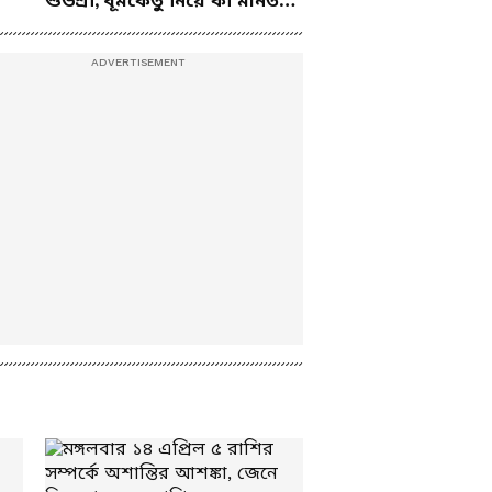
শুভশ্রী, ধূমকেতু নিয়ে কী মানত
অপেক্ষা করছে সামনে?
এই জুটির?