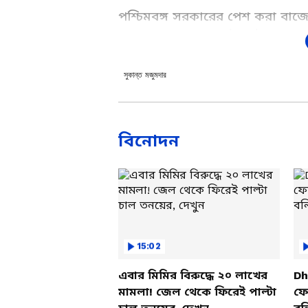
পশ্চিমবঙ্গ সরকারের পেশ করা বাজে
মজুমদার। মমতার ঘেউ ঘেউ মন্তব্য 
বাজেটকে তিরস্কার করায় সৌগত রায়ক
সুকান্ত মজুমদার
Add Asianetnews Bangla a
বিনোদন
15:02
এবার মিমির বিরুদ্ধে ২০ লাখের
Dh
মামলা! জেল থেকে ফিরেই পাল্টা
ফের