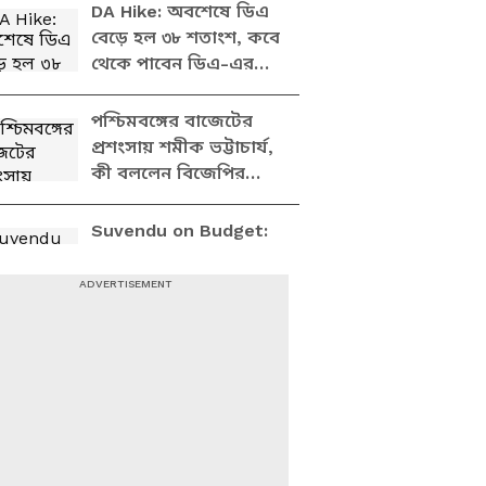
DA Hike: অবশেষে ডিএ
বেড়ে হল ৩৮ শতাংশ, কবে
থেকে পাবেন ডিএ-এর
টাকা?
পশ্চিমবঙ্গের বাজেটের
প্রশংসায় শমীক ভট্টাচার্য,
কী বললেন বিজেপির
রাজ্য সভাপতি?
Suvendu on Budget:
দুর্নীতি খতম! কর্মসংস্থান
নিয়ে বিরাট ঘোষণা
মুখ্যমন্ত্রী শুভেন্দুর, দেখুন
DA Hike: মমতা দেননি,
দিলেন মুখ্যমন্ত্রী শুভেন্দু!
ডিএ বাড়ল ২০ শতাংশ,
দেখুন কী বললেন অর্থমন্ত্রী
West Bengal Budget
2026: আজ বাংলায়