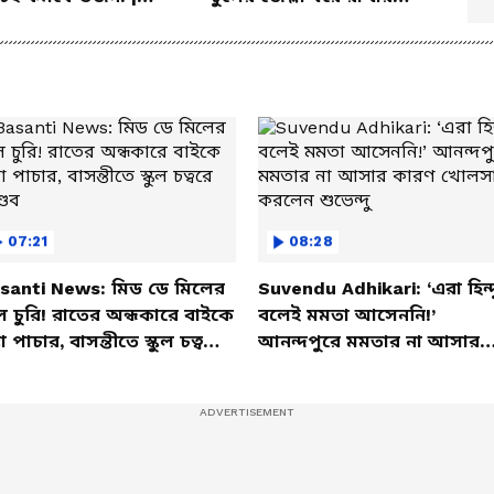
er Weight Gain
ম্যাজিক উপায়!
em | Diet
07:21
08:28
santi News: মিড ডে মিলের
Suvendu Adhikari: ‘এরা হিন্দ
ল চুরি! রাতের অন্ধকারে বাইকে
বলেই মমতা আসেননি!’
তা পাচার, বাসন্তীতে স্কুল চত্বরে
আনন্দপুরে মমতার না আসার
্ডব
কারণ খোলসা করলেন শুভেন্দু