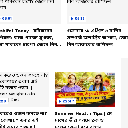
05:01
05:12
shifal Today : রবিবারের
শুক্রবার ১৮ এপ্রিল ৫ রাশির
শিফল: কারা পাবেন সুখবর,
সম্পর্কে অশান্তির আশঙ্কা, জেন
রা থাকবেন চাপে? জেনে নিন
নিন আজকের রাশিফল
শদে
:28
22:47
করেও ওজন কমছে না?
Summer Health Tips | মে
া কোথায়? এবার এই
মাসের তীব্র গরমে ত্বক ও
টেই কমবে ওজন! |
চুলের জেল্লা ধরে রাখার