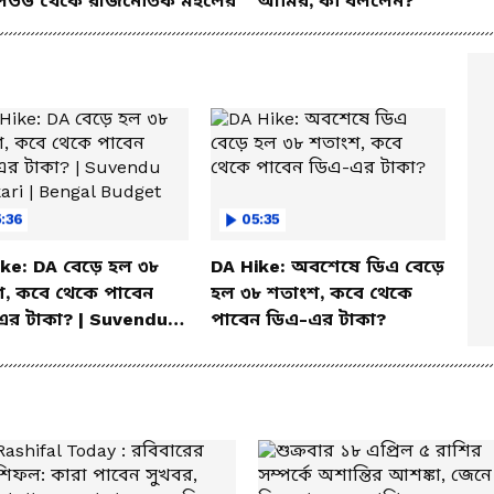
িউড থেকে রাজনৈতিক মহলের
আমির, কী বললেন?
:36
05:35
ke: DA বেড়ে হল ৩৮
DA Hike: অবশেষে ডিএ বেড়ে
শ, কবে থেকে পাবেন
হল ৩৮ শতাংশ, কবে থেকে
এর টাকা? | Suvendu
পাবেন ডিএ-এর টাকা?
ari | Bengal Budget