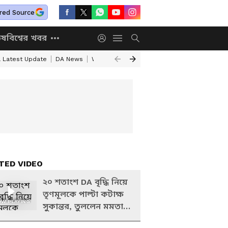
red Source
িষ
বিশ্বের খবর
a Latest Update
DA News
WB Annapurna Yojana New Portal
Annapurn
TED VIDEO
২০ শতাংশ DA বৃদ্ধি নিয়ে
তৃণমূলকে পাল্টা কটাক্ষ
W PLAYING
সুকান্তর, তুললেন মমতার
ঘেউ ঘেউ মন্তব্যও