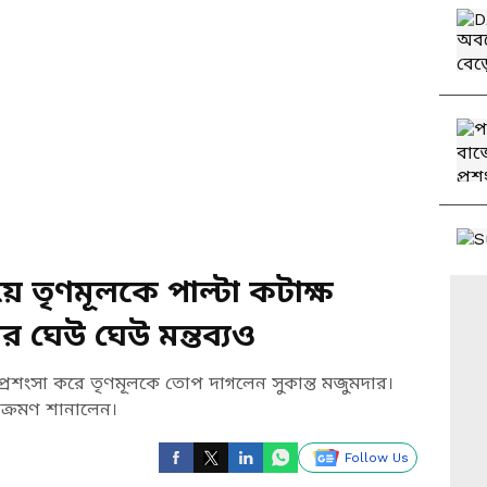
য়ে তৃণমূলকে পাল্টা কটাক্ষ
র ঘেউ ঘেউ মন্তব্যও
প্রশংসা করে তৃণমূলকে তোপ দাগলেন সুকান্ত মজুমদার।
আক্রমণ শানালেন।
Follow Us