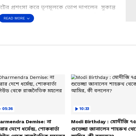
টের প্রশংসা করে তৃণমূলকে তোপ দাগলেন সুকান্ত
তুলে ধরে তীব্র আক্রমণ শানালেন। পাশাপাশি এই
READ MORE
ে কার্যত ধুয়ে দিলেন তিনি।
s a Preferred Source
05:36
10:33
armendra Demise: না
Modi Birthday : মোদীজি ৭৫
ার দেশে ধর্মেন্দ্র, শোকবার্তা
শুভেচ্ছা জানালেন শাহরুখ থে