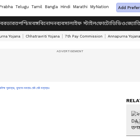
Prabha
Telugu
Tamil
Bangla
Hindi
Marathi
MyNation
Add Prefer
খবর
ভারত
পশ্চিমবঙ্গ
বিনোদন
ব্যবসা
লাইফ স্টাইল
ফোটো
ভিডিও
জ্যোত
rna Yojana
Chhatravriti Yojana
7th Pay Commission
Annapurna Yojan
 কটাক্ষ সুকান্তর, তুললেন মমতার ঘেউ ঘেউ মন্তব্যও
RELA
NO