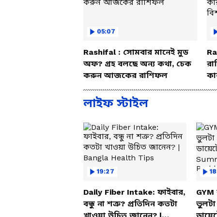
05:07
Rashifal : সোমবার মানেই মুড
Ra
অফ? গ্রহ বলছে অন্য কথা, চেক
রা
করুন আজকের রাশিফল
কা
বি
লাইফ স্টাইল
19:27
18
Daily Fiber Intake: ফাইবার,
GYM 
বন্ধু না শত্রু? প্রতিদিন কতটা
ভুলট
খাওয়া উচিত জানেন? |
ডায়ে