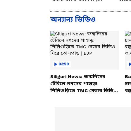
Bangla Health Tips
Summ
Probl
অন্যান্য ভিডিও
03:59
Siliguri News: জন্মদিনের
Ba
টেবিলে নগদের পাহাড়!
চা
শিলিগুড়িতে TMC নেতার ভিডিও
বস্
ঘিরে তোলপাড় | BJP
তাণ