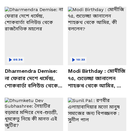
05:36
10:33
Dharmendra Demise:
Modi Birthday : মোদীজি
না ফেরার দেশে ধর্মেন্দ্র,
৭৫, শুভেচ্ছা জানালেন
শোকবার্তা বলিউড থেকে
শাহরুখ থেকে আমির, কী
রাজনৈতিক মহলের
বললেন?