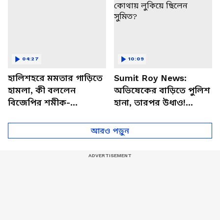
04:27
10:09
হালিশহরে মমতার গাড়িতে
Sumit Roy News:
হামলা, কী বললেন
অভিষেকের বাড়িতে পুলিশ
বিজেপির শমীক-
হানা, তারপর উধাও!
অগ্নিমিত্রা-নিশীথরা?
এতদিন কোথায় লুকিয়ে
ছিলেন সুমিত?
আরও পড়ুন