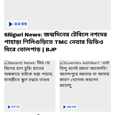
03:59
Siliguri News: জন্মদিনের টেবিলে নগদের
পাহাড়! শিলিগুড়িতে TMC নেতার ভিডিও
ঘিরে তোলপাড় | BJP
07:21
08:28