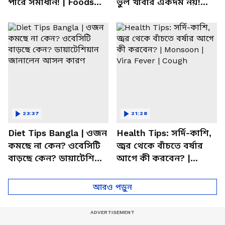
পারে সমাধান! | Foods
ভুল খাবার একদম নয়!
For Mental Health
সতর্ক করলেন পুষ্টিবিদ
23:37
21:28
Diet Tips Bangla | ওজন
Health Tips: সর্দি-কাশি,
কমছে না কেন? ওবেসিটি
জ্বর থেকে বাঁচতে বর্ষার
বাড়ছে কেন? ডায়াটেশিয়ান
আগে কী করবেন? |
জানালেন আসল কারণ
Monsoon | Vira Fever |
Cough
আরও পড়ুন