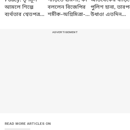
আমলে শিল্পে
বললেন বিজেপির
পুলিশ হানা, তারপ
ব্যর্থতার শ্বেতপত্র
শমীক-অগ্নিমিত্রা-
উধাও! এতদিন
আনছে সরকার! বড়
নিশীথরা?
কোথায় লুকিয়ে
দাবি মন্ত্রী তাপস
ছিলেন সুমিত?
রায়ের
READ MORE ARTICLES ON