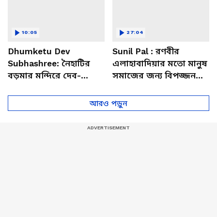
10:05
27:04
Dhumketu Dev
Sunil Pal : রণবীর
Subhashree: নৈহাটির
এলাহাবাদিয়ার মতো মানুষ
বড়মার মন্দিরে দেব-
সমাজের জন্য বিপজ্জনক :
শুভশ্রী, ধূমকেতু নিয়ে কী
সুনীল পাল
মানত এই জুটির?
আরও পড়ুন