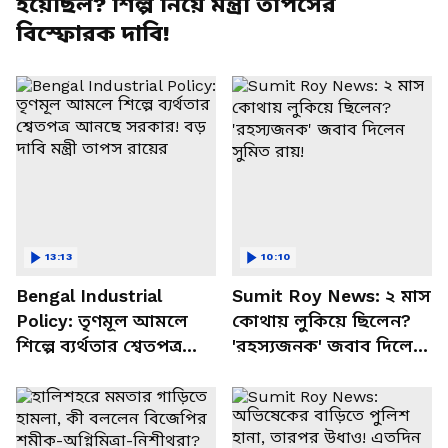
হয়েছিল? শিল্প নিয়ে মন্ত্রী তাপসের
বিস্ফোরক দাবি!
13:13
10:10
Bengal Industrial
Sumit Roy News: ২ মাস
Policy: তৃণমূল আমলে
কোথায় লুকিয়ে ছিলেন?
শিল্পে ব্যর্থতার শ্বেতপত্র
'রহস্যজনক' জবাব দিলেন
আনছে সরকার! বড় দাবি
সুমিত রায়!
মন্ত্রী তাপস রায়ের