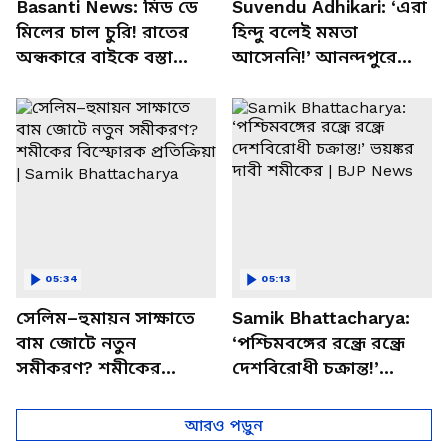
Basanti News: মিড ডে
Suvendu Adhikari: ‘এরা
মিলের চাল চুরি! রাতের
হিন্দু বলেই মমতা
অন্ধকারে বাইকে বস্তা
আসেননি!’ আনন্দপুরে
পাচার, বাসন্তীতে স্কুল
মমতার না আসার কারণ
চত্বরে তাণ্ডব
খোলসা করলেন শুভেন্দু
05:34
05:13
সেলিম–হুমায়ন সাক্ষাতে
Samik Bhattacharya:
বাম জোটে নতুন
‘পশ্চিমবঙ্গের রন্ধ্রে রন্ধ্রে
সমীকরণ? শমীকের
দেশবিরোধী চক্রান্ত!’
বিস্ফোরক প্রতিক্রিয়া |
ভয়ঙ্কর দাবী শমীকের |
Samik Bhattacharya
BJP News
আরও পড়ুন