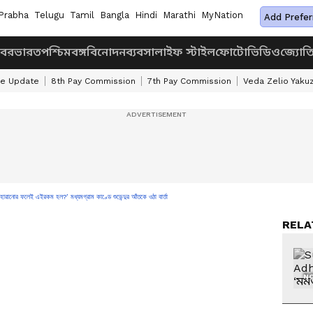
Prabha
Telugu
Tamil
Bangla
Hindi
Marathi
MyNation
Add Prefer
খবর
ভারত
পশ্চিমবঙ্গ
বিনোদন
ব্যবসা
লাইফ স্টাইল
ফোটো
ভিডিও
জ্যোত
ke Update
8th Pay Commission
7th Pay Commission
Veda Zelio Yaku
ফলেই এইরকম হল?’ মধ্যমগ্রাম কাণ্ডে শুভেন্দুর আঁতকে ওঠা বার্তা
RELA
NO