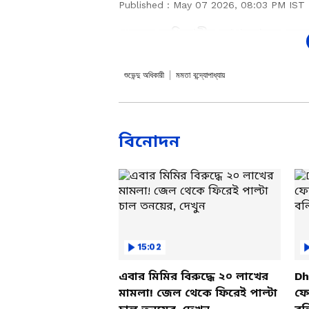
Published :
May 07 2026, 08:03 PM IST
শুভেন্দু অধিকারীর আপ্তসহায়ক চন্দ্
দুষ্কৃতীরা প্রথমে তাঁর গাড়ি আটকে
ভবানীপুরে মমতাকে হারানোর জন্যই
শুভেন্দু অধিকারী
মমতা বন্দ্যোপাধ্যায়
বার্তা শুভেন্দুর।
Add Asianetnews Bangla a
বিনোদন
15:02
এবার মিমির বিরুদ্ধে ২০ লাখের
Dh
মামলা! জেল থেকে ফিরেই পাল্টা
ফের