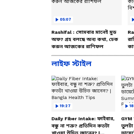
05:07
Rashifal : সোমবার মানেই মুড
Ra
অফ? গ্রহ বলছে অন্য কথা, চেক
রা
করুন আজকের রাশিফল
কা
বি
লাইফ স্টাইল
19:27
18
Daily Fiber Intake: ফাইবার,
GYM 
বন্ধু না শত্রু? প্রতিদিন কতটা
ভুলট
খাওয়া উচিত জানেন? |
ডায়ে