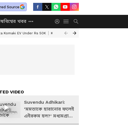
red Source
িষ
বিশ্বের খবর
za Komaki EV Under Rs 50K
Kolkata Weather Update
West Bengal Wea
TED VIDEO
Suvendu Adhikari:
‘মমতাকে হারানোর ফলেই
W PLAYING
এইরকম হল?’ মধ্যমগ্রাম
কাণ্ডে শুভেন্দুর আঁতকে