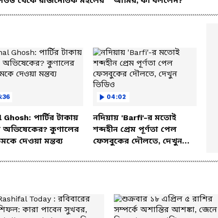
িউড থেকে রাজনৈতিক মহলের
আমির, কী বললেন?
:36
04:02
 Ghosh: পার্টির টাকায়
নদিয়ায় 'Barfi'-র মতোই
নি অভিষেকের? কুণালের
শব্দহীন প্রেম পূর্ণতা পেল
চমকে দেওয়া মন্তব্য
ফেসবুকের দৌলতে, দেখুন
ভিডিও