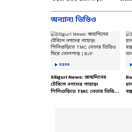
Bangla Health Tips
Summ
Probl
অন্যান্য ভিডিও
03:59
Siliguri News: জন্মদিনের
Ba
টেবিলে নগদের পাহাড়!
চা
শিলিগুড়িতে TMC নেতার ভিডিও
বস্
ঘিরে তোলপাড় | BJP
তাণ