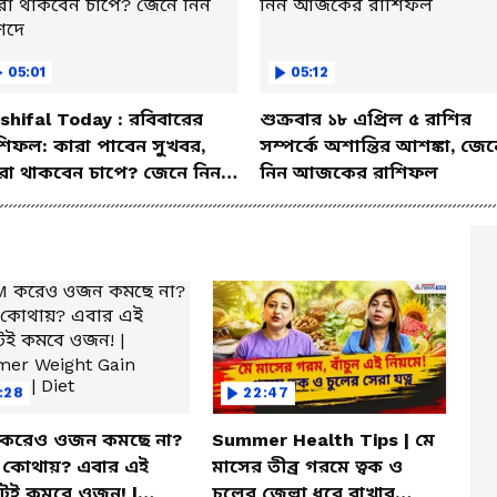
05:01
05:12
shifal Today : রবিবারের
শুক্রবার ১৮ এপ্রিল ৫ রাশির
শিফল: কারা পাবেন সুখবর,
সম্পর্কে অশান্তির আশঙ্কা, জেন
রা থাকবেন চাপে? জেনে নিন
নিন আজকের রাশিফল
শদে
:28
22:47
করেও ওজন কমছে না?
Summer Health Tips | মে
া কোথায়? এবার এই
মাসের তীব্র গরমে ত্বক ও
টেই কমবে ওজন! |
চুলের জেল্লা ধরে রাখার