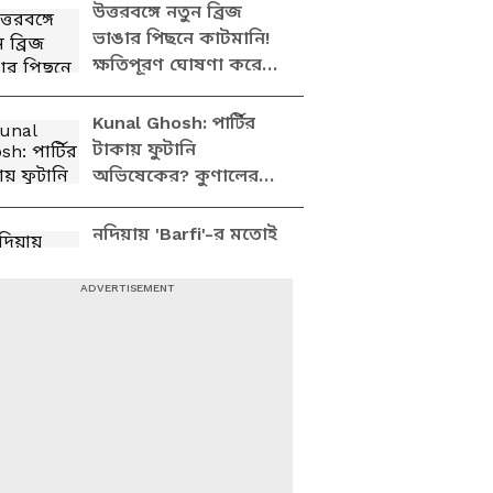
ওঠা বার্তা
উত্তরবঙ্গে নতুন ব্রিজ
ভাঙার পিছনে কাটমানি!
ক্ষতিপূরণ ঘোষণা করে
ইঙ্গিত মুখ্যমন্ত্রীর
Kunal Ghosh: পার্টির
টাকায় ফুটানি
অভিষেকের? কুণালের
মুখে চমকে দেওয়া মন্তব্য
নদিয়ায় 'Barfi'-র মতোই
শব্দহীন প্রেম পূর্ণতা পেল
ফেসবুকের দৌলতে, দেখুন
ভিডিও
Ritabrata Banerjee:
TMC-র ফান্ডে কারা টাকা
ঢেলেছে? ব্যাঙ্ক অ্যাকাউন্ট
রহস্যে বড় ফাঁস ঋতব্রতের
North Bengal Flood
Update: বন্যা পরিস্থিতি