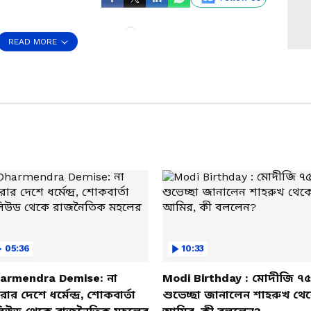
রনাথ রথকে মধ্যমগ্রামে গুলি করে খুন করা হয়।
READ MORE
 পরপর গুলি চালিয়ে বাইকে চেপে পালিয়ে যায়।
 কি এই কাণ্ড? সাংবাদিকদের সামনে বিস্ফোরক
s a Preferred Source
05:36
10:33
armendra Demise: না
Modi Birthday : মোদীজি ৭৫
ার দেশে ধর্মেন্দ্র, শোকবার্তা
শুভেচ্ছা জানালেন শাহরুখ থে