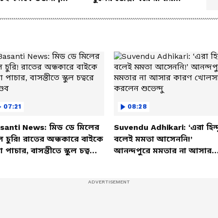
er Weight Gain
ম্যাজিক উপায়!
em | Diet
07:21
08:28
santi News: মিড ডে মিলের
Suvendu Adhikari: ‘এরা হিন্দ
ল চুরি! রাতের অন্ধকারে বাইকে
বলেই মমতা আসেননি!’
তা পাচার, বাসন্তীতে স্কুল চত্বরে
আনন্দপুরে মমতার না আসার
্ডব
কারণ খোলসা করলেন শুভেন্দু