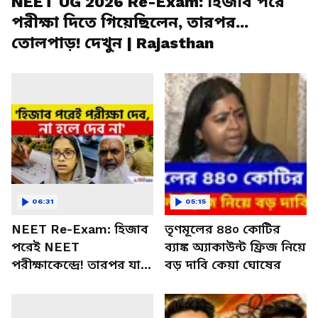
NEET UG 2026 Re-Exam: হিজাব পরে
পরীক্ষা দিতে গিয়েছিলেন, তারপর...
তোলপাড়! দেখুন | Rajasthan
06:31
05:15
NEET Re-Exam: হিজাব
তৃণমূলের ৪৪০ কোটির
পরেই NEET
ব্যাঙ্ক অ্যাকাউন্ট ফ্রিজ নিয়ে
পরীক্ষাকেন্দ্রে! তারপর যা
বড় দাবি কেয়া ঘোষের
হল, ক্ষোভে ফুঁসছে
পরিবার!