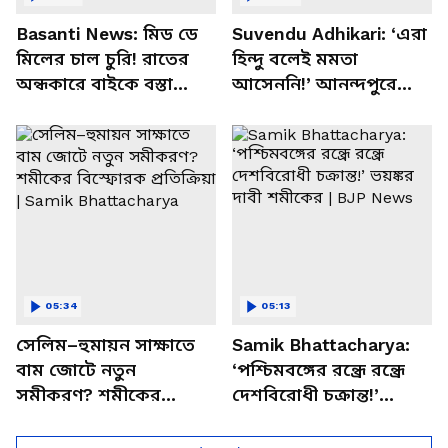
Basanti News: মিড ডে
Suvendu Adhikari: ‘এরা
মিলের চাল চুরি! রাতের
হিন্দু বলেই মমতা
অন্ধকারে বাইকে বস্তা
আসেননি!’ আনন্দপুরে
পাচার, বাসন্তীতে স্কুল
মমতার না আসার কারণ
চত্বরে তাণ্ডব
খোলসা করলেন শুভেন্দু
05:34
05:13
সেলিম–হুমায়ন সাক্ষাতে
Samik Bhattacharya:
বাম জোটে নতুন
‘পশ্চিমবঙ্গের রন্ধ্রে রন্ধ্রে
সমীকরণ? শমীকের
দেশবিরোধী চক্রান্ত!’
বিস্ফোরক প্রতিক্রিয়া |
ভয়ঙ্কর দাবী শমীকের |
Samik Bhattacharya
BJP News