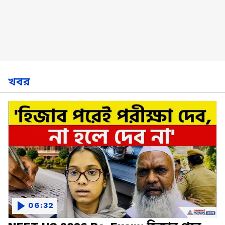
খবর
06:32