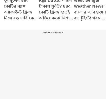
তৃণমূলের ৪৪০
Riju Dutta: পার্টির
West Bengal
কোটির ব্যাঙ্ক
টাকায় ফুর্তি? ৪৪০
Weather News:
অ্যাকাউন্ট ফ্রিজ
কোটি ফ্রিজ হতেই
বাংলার আবহাওয়
নিয়ে বড় দাবি কেয়া
অভিষেককে নিশানা
বড় টুইস্ট! গরম না
ঘোষের
ঋজুর
বৃষ্টি, কোনটা
অপেক্ষা করছে
সামনে?