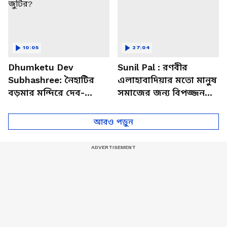
10:05
27:04
Dhumketu Dev
Sunil Pal : রণবীর
Subhashree: নৈহাটির
এলাহাবাদিয়ার মতো মানুষ
বড়মার মন্দিরে দেব-
সমাজের জন্য বিপজ্জনক :
শুভশ্রী, ধূমকেতু নিয়ে কী
সুনীল পাল
মানত এই জুটির?
আরও পড়ুন