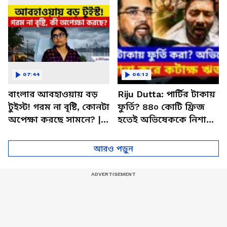
07:44
06:12
বাংলার আবহাওয়ায় বড়
Riju Dutta: পার্টির টাকায়
টুইস্ট! গরম না বৃষ্টি, কোনটা
ফুর্তি? ৪৪০ কোটি ফ্রিজ
অপেক্ষা করছে সামনে? |
হতেই অভিষেককে নিশানা
West Bengal Weather
ঋজুর
News
আরও পড়ুন