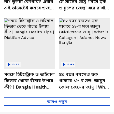
না? ভুলটা কোথায়? এবার
মে মাসের তীব্র গরমে ত্বক
এই ডায়েটেই কমবে ওজন!
ও চুলের জেল্লা ধরে রাখার
| Summer Weight Gain
ম্যাজিক উপায়!
Problem | Diet
19:27
15:49
গরমে হিটস্ট্রোক ও ভাইরাল
৪০ বছর বয়সেও ত্বক
ফিভার থেকে বাঁচার উপায়
থাকবে ১৮-র মত! জানুন
কী? | Bangla Health
কোলাজেনের জাদু | What
Tips | Dietitian Advice
is Collagen | Asianet
News Bangla
আরও পড়ুন