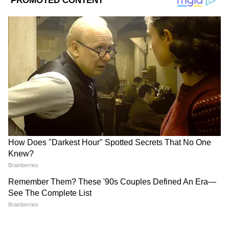
নির্বাচন কমিশনের ফুল বেঞ্চ আমাদের সঙ্গে বৈঠকে
বসবেন। কালেক্টিভ লিডারশিপ হিসেবে আমরা
দশজনের প্রতিনিধি দল যাচ্ছি।’’
DOWNLOAD APP
West Bengal News (পশ্চিমবঙ্গের খবর): Read In
depth coverage of West Bengal News Today
in Bengali including West Bengal Political,
Education, Crime, Weather and Common