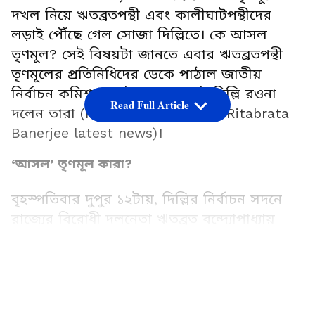
দখল নিয়ে ঋতব্রতপন্থী এবং কালীঘাটপন্থীদের
লড়াই পৌঁছে গেল সোজা দিল্লিতে। কে আসল
তৃণমূল? সেই বিষয়টা জানতে এবার ঋতব্রতপন্থী
তৃণমূলের প্রতিনিধিদের ডেকে পাঠাল জাতীয়
নির্বাচন কমিশন। সেই তলব পেয়েই দিল্লি রওনা
Read Full Article
দলেন তারা (Mamata Banerjee vs Ritabrata
Banerjee latest news)।
‘আসল’ তৃণমূল কারা?
বৃহস্পতিবার দুপুর ১২টায়, দিল্লির নির্বাচন সদনে
রাজ্যের বিরোধী দলনেতা ঋতব্রত বন্দ্যোপাধ্যায়
শিবিরের প্রতিনিধিদের দেখা করতে বলা হয়েছে।
জানা গেছে, ঋতব্রতপন্থী তৃণমূলের পরিষদীয় দলের
LATEST VIDEOS
মোট দশজন সদস্য ঋতব্রতে‌র নেতৃত্বে বুধবার
বিকেলে দিল্লি রওনা হয়ে গেছেন ইতিমধ্যেই। তার