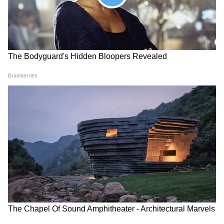
LATEST VIDEOS
Dilip Ghosh: 'কেউ তৃণমূলীদের দলে নিলে
সে সাসপেন্ড হবে', বিজেপি নেতাদের কড়া
বার্তা দিলীপের
Suvendu Adhikari: ভবানীপুরের গুরুদ্বারে
গিয়ে বড় কথা মুখ্যমন্ত্রী শুভেন্দুর, হৃদয়
ছুঁলেন শিখদের