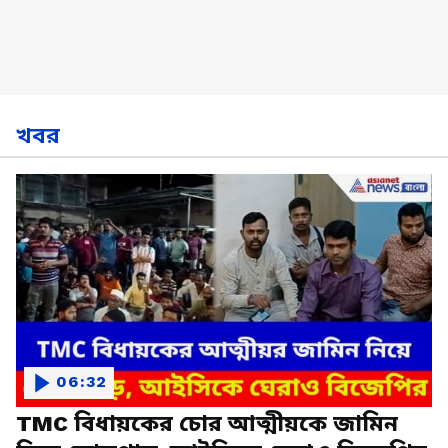
খবর
06:32
TMC বিধায়কের চোর আত্মীয়কে জামিন