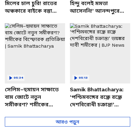
মিলের চাল চুরি! রাতের
হিন্দু বলেই মমতা
অন্ধকারে বাইকে বস্তা
আসেননি!’ আনন্দপুরে
পাচার, বাসন্তীতে স্কুল
মমতার না আসার কারণ
চত্বরে তাণ্ডব
খোলসা করলেন শুভেন্দু
05:34
05:13
সেলিম–হুমায়ন সাক্ষাতে
Samik Bhattacharya:
বাম জোটে নতুন
‘পশ্চিমবঙ্গের রন্ধ্রে রন্ধ্রে
সমীকরণ? শমীকের
দেশবিরোধী চক্রান্ত!’
বিস্ফোরক প্রতিক্রিয়া |
ভয়ঙ্কর দাবী শমীকের |
Samik Bhattacharya
BJP News
আরও পড়ুন