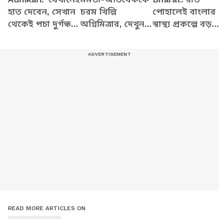
হাত দেবেন, সেখান
চরম খিল্লি
পোহালেই বাংলার
থেকেই পচা দুর্গন্ধ
অগ্নিমিত্রার, দেখুন
স্বাস্থ্য প্রকল্পে বড়
বেরচ্ছে' কেন
কী বলছেন
বদল! বিরাট ঘোষ
বললেন মুখ্যমন্ত্রী
মুখ্যমন্ত্রী শুভেন্দুর,
শুভেন্দু?
কী বললেন?
READ MORE ARTICLES ON