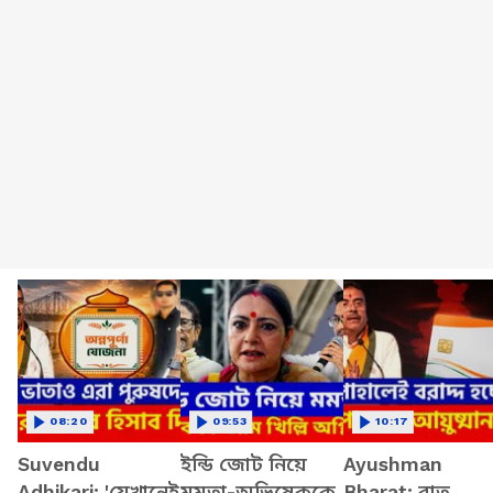
08:20
09:53
10:17
Suvendu
ইন্ডি জোট নিয়ে
Ayushman
Adhikari: 'যেখানেই
মমতা-অভিষেককে
Bharat: রাত