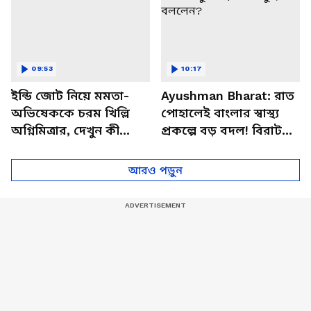
09:53
10:17
ইন্ডি জোট নিয়ে মমতা-
Ayushman Bharat: রাত
অভিষেককে চরম খিল্লি
পোহালেই বাংলার স্বাস্থ্য
অগ্নিমিত্রার, দেখুন কী
প্রকল্পে বড় বদল! বিরাট
বলছেন
ঘোষণা মুখ্যমন্ত্রী শুভেন্দুর,
কী বললেন?
আরও পড়ুন