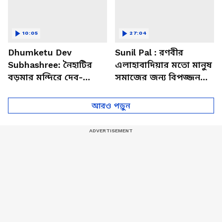
10:05
27:04
Dhumketu Dev
Sunil Pal : রণবীর
Subhashree: নৈহাটির
এলাহাবাদিয়ার মতো মানুষ
বড়মার মন্দিরে দেব-
সমাজের জন্য বিপজ্জনক :
শুভশ্রী, ধূমকেতু নিয়ে কী
সুনীল পাল
মানত এই জুটির?
আরও পড়ুন