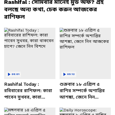
Rashifal : সোমবার মানেই মুড অফ? গ্রহ
বলছে অন্য কথা, চেক করুন আজকের
রাশিফল
05:01
05:12
Rashifal Today :
শুক্রবার ১৮ এপ্রিল ৫
রবিবারের রাশিফল: কারা
রাশির সম্পর্কে অশান্তির
পাবেন সুখবর, কারা
আশঙ্কা, জেনে নিন
থাকবেন চাপে? জেনে নিন
আজকের রাশিফল
বিশদে