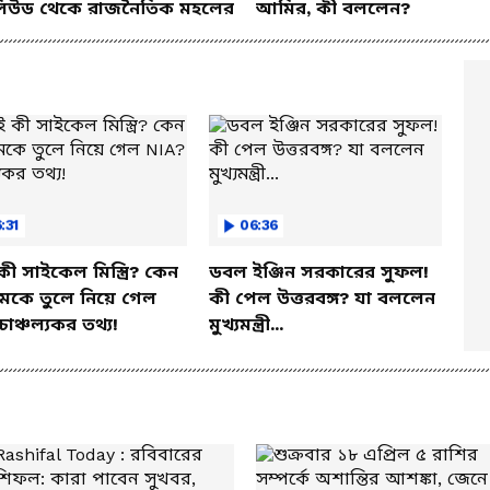
িউড থেকে রাজনৈতিক মহলের
আমির, কী বললেন?
:31
06:36
কী সাইকেল মিস্ত্রি? কেন
ডবল ইঞ্জিন সরকারের সুফল!
মকে তুলে নিয়ে গেল
কী পেল উত্তরবঙ্গ? যা বললেন
চাঞ্চল্যকর তথ্য!
মুখ্যমন্ত্রী...