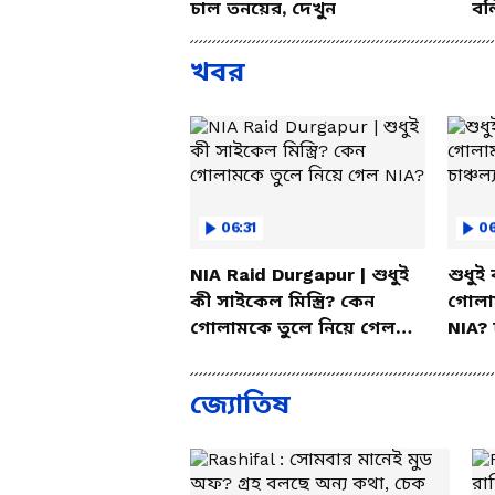
চাল তনয়ের, দেখুন
বল
খবর
06:31
06
NIA Raid Durgapur | শুধুই
শুধুই 
কী সাইকেল মিস্ত্রি? কেন
গোলা
গোলামকে তুলে নিয়ে গেল
NIA? 
NIA?
জ্যোতিষ