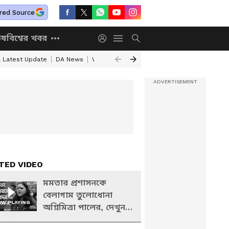
red Source
িষ
বিশ্বের খবর
a Latest Update
DA News
WB Annapurna Yojana New Portal
Annapurn
TED VIDEO
মমতার প্রশাসনকে
বেলাগাম তুলোধোনা
W PLAYING
অগ্নিমিত্রা পালের, দেখুন
কী বললেন বিজেপি নেত্রী