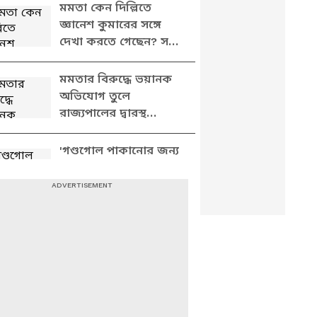
মমতা কেন দিল্লিতে
জ্ঞানেশ কুমারের সঙ্গে
দেখা করতে গেছেন? সব
ফাঁস করে যা বললেন
শুভেন্দু
মমতার বিরুদ্ধে ভয়ানক
অভিযোগ তুলে
রাজ্যপালের দ্বারস্থ
শুভেন্দু, দেখুন কী বলছেন
'গণ্ডগোল পাকানোর জন্য
ভোটারদের পদবি বদল
করেছে তৃণমূল',
বিস্ফোরক অভিযোগ
শুভেন্দুর
কেন দিল্লির বঙ্গভবন
পুলিশ ঘিরে ফেলেছিল?
সাফ জানালেন শুভেন্দু
অধিকারী
দিল্লির বঙ্গভবনে পুলিশের
তল্লাশি? পাল্টা আক্রমণে