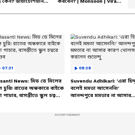
ে কেন? ডায়াটেশিয়ান
করবেন? | Monsoon | Vira
লেন আসল কারণ
Fever | Cough
07:21
08:28
santi News: মিড ডে মিলের
Suvendu Adhikari: ‘এরা হিন্দ
ল চুরি! রাতের অন্ধকারে বাইকে
বলেই মমতা আসেননি!’
তা পাচার, বাসন্তীতে স্কুল চত্বরে
আনন্দপুরে মমতার না আসার
্ডব
কারণ খোলসা করলেন শুভেন্দু