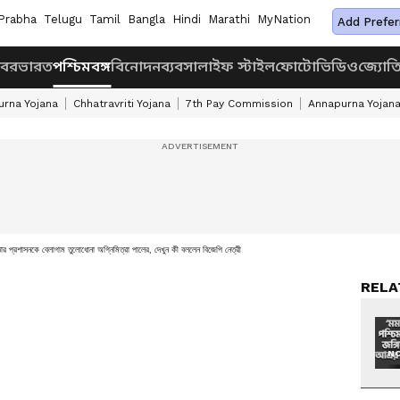
Prabha
Telugu
Tamil
Bangla
Hindi
Marathi
MyNation
Add Prefer
খবর
ভারত
পশ্চিমবঙ্গ
বিনোদন
ব্যবসা
লাইফ স্টাইল
ফোটো
ভিডিও
জ্যোত
rna Yojana
Chhatravriti Yojana
7th Pay Commission
Annapurna Yojan
ার প্রশাসনকে বেলাগাম তুলোধোনা অগ্নিমিত্রা পালের, দেখুন কী বললেন বিজেপি নেত্রী
RELA
NO