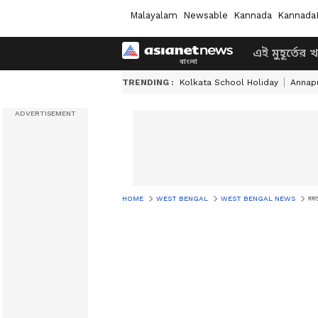
Malayalam
Newsable
Kannada
Kannada
এই মুহূর্তের 
TRENDING :
Kolkata School Holiday
Annapu
HOME
WEST BENGAL
WEST BENGAL NEWS
মমত