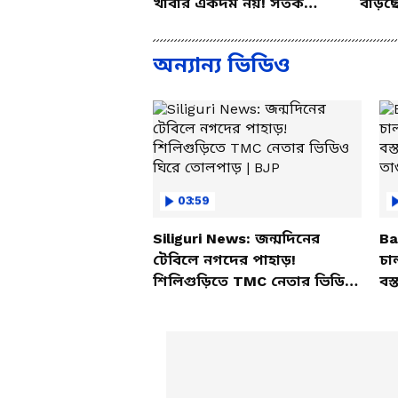
খাবার একদম নয়! সতর্ক
বাড়ছ
করলেন পুষ্টিবিদ
জানা
অন্যান্য ভিডিও
03:59
Siliguri News: জন্মদিনের
Ba
টেবিলে নগদের পাহাড়!
চা
শিলিগুড়িতে TMC নেতার ভিডিও
বস্
ঘিরে তোলপাড় | BJP
তাণ